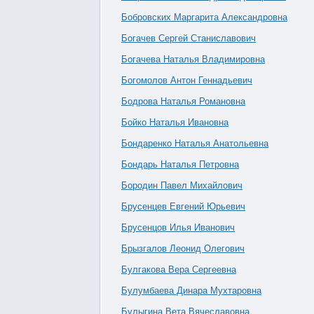
Бобровских Маргарита Александровна
Богачев Сергей Станиславович
Богачева Наталья Владимировна
Богомолов Антон Геннадьевич
Бодрова Наталья Романовна
Бойко Наталья Ивановна
Бондаренко Наталья Анатольевна
Бондарь Наталья Петровна
Бородин Павел Михайлович
Брусенцев Евгений Юрьевич
Брусенцов Илья Иванович
Брызгалов Леонид Олегович
Булгакова Вера Сергеевна
Булумбаева Динара Мухтаровна
Булыгина Вета Вячеславовна