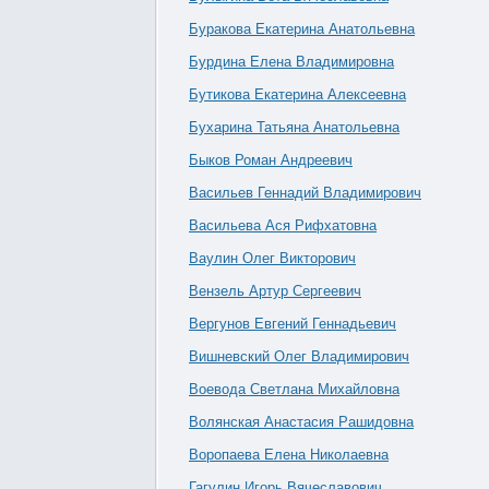
Буракова Екатерина Анатольевна
Бурдина Елена Владимировна
Бутикова Екатерина Алексеевна
Бухарина Татьяна Анатольевна
Быков Роман Андреевич
Васильев Геннадий Владимирович
Васильева Ася Рифхатовна
Ваулин Олег Викторович
Вензель Артур Сергеевич
Вергунов Евгений Геннадьевич
Вишневский Олег Владимирович
Воевода Светлана Михайловна
Волянская Анастасия Рашидовна
Воропаева Елена Николаевна
Гагулин Игорь Вячеславович