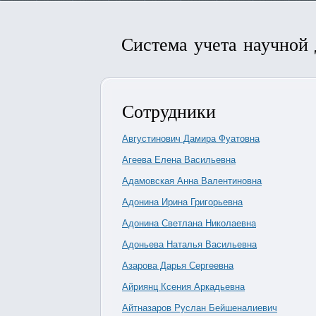
Система учета научной
Сотрудники
Августинович Дамира Фуатовна
Агеева Елена Васильевна
Адамовская Анна Валентиновна
Адонина Ирина Григорьевна
Адонина Светлана Николаевна
Адоньева Наталья Васильевна
Азарова Дарья Сергеевна
Айриянц Ксения Аркадьевна
Айтназаров Руслан Бейшеналиевич