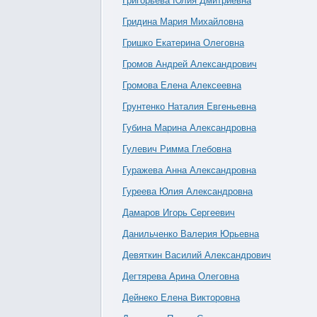
Григорьева Юлия Дмитриевна
Гридина Мария Михайловна
Гришко Екатерина Олеговна
Громов Андрей Александрович
Громова Елена Алексеевна
Грунтенко Наталия Евгеньевна
Губина Марина Александровна
Гулевич Римма Глебовна
Гуражева Анна Александровна
Гуреева Юлия Александровна
Дамаров Игорь Сергеевич
Данильченко Валерия Юрьевна
Девяткин Василий Александрович
Дегтярева Арина Олеговна
Дейнеко Елена Викторовна