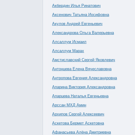
Акбердин Илья Ринатович
Аксенович Татьяна Иосифовна
Акулов Андрей Евгеньевич
Александрова Ольга Валерьевна
Алсаллум Исмаил
Алсаллум Марах
Амстиславский Сергей Яковлевич
Антонцева Елена Вячеславовна
Антропова Евгения Александровна
Апарина Виктория Александровна
Апарцева Наталья Евгеньевна
Арссан МХД Амин
Архипов Сергей Алексеевич
Аскетова Бермет Аскетовна
Афанасьева Алёна Дмитриевна