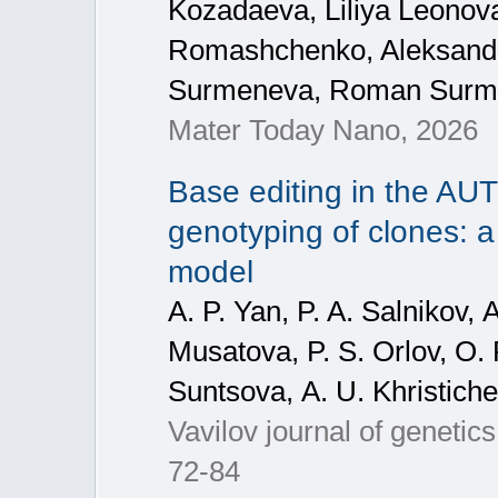
Kozadaeva, Liliya Leonov
Romashchenko, Aleksandr
Surmeneva, Roman Surm
Mater Today Nano, 2026
Base editing in the A
genotyping of clones: a 
model
A. P. Yan, P. A. Salnikov, 
Musatova, P. S. Orlov, О. 
Suntsova, А. U. Khristich
Vavilov journal of geneti
72-84