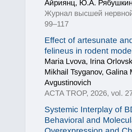
Айриянц, Ю.А. Рябушкин
Журнал высшей нервной 
99–117
Effect of artesunate an
felineus in rodent mode
Maria Lvova, Irina Orlov
Mikhail Tsyganov, Galina
Avgustinovich
ACTA TROP, 2026, vol. 27
Systemic Interplay of 
Behavioral and Molecu
Overexpression and Ch