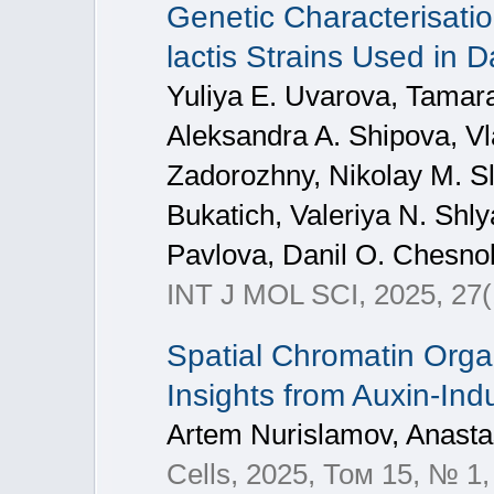
Genetic Characterisati
lactis Strains Used in D
Yuliya E. Uvarova, Tamara
Aleksandra A. Shipova, Vl
Zadorozhny, Nikolay M. Sl
Bukatich, Valeriya N. Shly
Pavlova, Danil O. Chesno
INT J MOL SCI, 2025, 27(
Spatial Chromatin Organ
Insights from Auxin-Ind
Artem Nurislamov, Anast
Cells, 2025, Том 15, № 1,