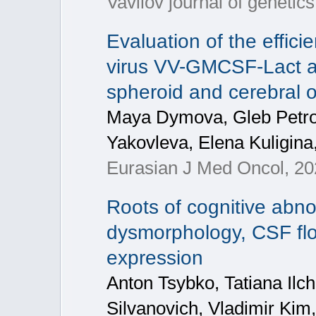
Vavilov journal of genetic
Evaluation of the effic
virus VV-GMCSF-Lact a
spheroid and cerebral 
Maya Dymova, Gleb Petrov
Yakovleva, Elena Kuligina,
Eurasian J Med Oncol, 2
Roots of cognitive abno
dysmorphology, CSF fl
expression
Anton Tsybko, Tatiana Ilch
Silvanovich, Vladimir Kim,