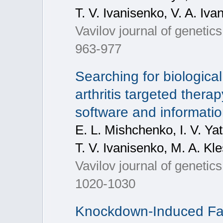
T. V. Ivanisenko, V. A. Iva
Vavilov journal of geneti
963-977
Searching for biologica
arthritis targeted ther
software and informatio
E. L. Mishchenko, I. V. Y
T. V. Ivanisenko, M. A. Kl
Vavilov journal of geneti
1020-1030
Knockdown-Induced Fas