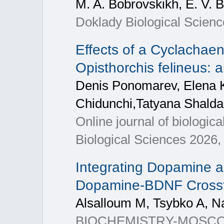
M. A. Bobrovskikh, E. V. 
Doklady Biological Scienc
Effects of a Cyclachaen
Opisthorchis felineus: a
Denis Ponomarev, Elena K
Chidunchi,Tatyana Shalda
Online journal of biologic
Biological Sciences 2026, 
Integrating Dopamine 
Dopamine-BDNF Crossta
Alsalloum M, Tsybko A, 
BIOCHEMISTRY-MOSCOW+