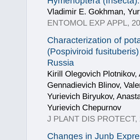
Hymenoptera (Insecta)
Vladimir E. Gokhman, Yury
ENTOMOL EXP APPL, 202
Characterization of pota
(Pospiviroid fusituberis
Russia
Kirill Olegovich Plotnikov
Gennadievich Blinov, Vale
Yurievich Biryukov, Anast
Yurievich Chepurnov
J PLANT DIS PROTECT, 2
Changes in Junb Expres