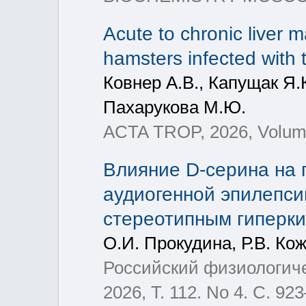
Acute to chronic liver
hamsters infected with t
Ковнер А.В., Капущак Я.
Пахарукова М.Ю.
ACTA TROP, 2026, Volume
Влияние D-серина на 
аудиогенной эпилепси
стереотипным гиперк
О.И. Прокудина, Р.В. Ко
Российский физиологиче
2026, Т. 112. No 4. С. 92