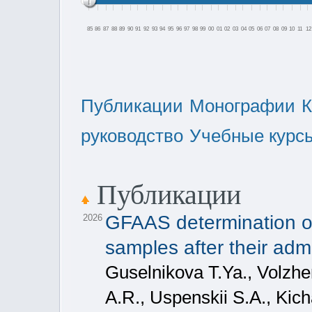
85
86
87
88
89
90
91
92
93
94
95
96
97
98
99
00
01
02
03
04
05
06
07
08
09
10
11
12
Публикации
Монографии
К
руководство
Учебные курс
Публикации
GFAAS determination of
2026
samples after their adm
Guselnikova T.Ya., Volzhe
A.R., Uspenskii S.A., Kich