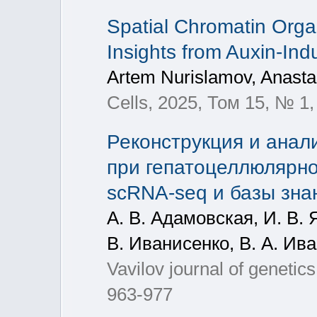
Spatial Chromatin Organ
Insights from Auxin-Ind
Artem Nurislamov, Anast
Cells, 2025, Том 15, № 1,
Реконструкция и анали
при гепатоцеллюлярно
scRNA-seq и базы зн
А. В. Адамовская, И. В. 
В. Иванисенко, В. А. Ив
Vavilov journal of geneti
963-977