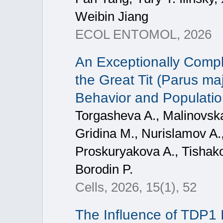
Weibin Jiang
ECOL ENTOMOL, 2026
An Exceptionally Com
the Great Tit (Parus ma
Behavior and Populati
Torgasheva A., Malinovska
Gridina M., Nurislamov A.,
Proskuryakova A., Tishako
Borodin P.
Cells, 2026, 15(1), 52
The Influence of TDP1 I