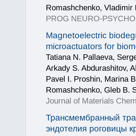
Romashchenko, Vladimir
PROG NEURO-PSYCHOPH,
Magnetoelectric biodeg
microactuators for biom
Tatiana N. Pallaeva, Serg
Arkady S. Abdurashitov, A
Pavel I. Proshin, Marina 
Romashchenko, Gleb B. 
Journal of Materials Chem
Трансмембранный тран
эндотелия роговицы 