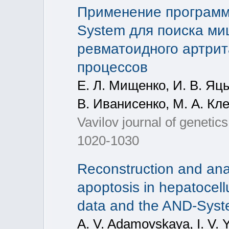
Применение програм
System для поиска ми
ревматоидного артрит
процессов
Е. Л. Мищенко, И. В. Яцы
В. Иванисенко, М. А. Кл
Vavilov journal of geneti
1020-1030
Reconstruction and anal
apoptosis in hepatocel
data and the AND-Sys
A. V. Adamovskaya, I. V. 