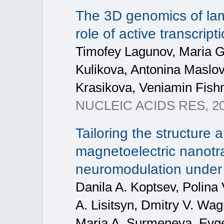
The 3D genomics of la
role of active transcrip
Timofey Lagunov, Maria Gr
Kulikova, Antonina Maslov
Krasikova, Veniamin Fis
NUCLEIC ACIDS RES, 20
Tailoring the structure
magnetoelectric nanotra
neuromodulation under l
Danila A. Koptsev, Polina
A. Lisitsyn, Dmitry V. Wa
Maria A. Surmeneva, Evge