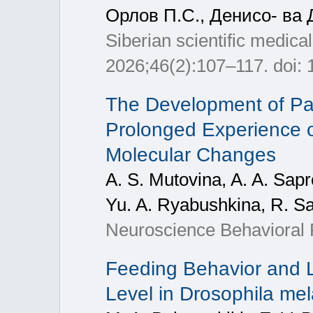
Орлов П.С., Денисо- ва 
Siberian scientific medica
2026;46(2):107–117. doi
The Development of Pat
Prolonged Experience o
Molecular Changes
A. S. Mutovina, A. A. Sapr
Yu. A. Ryabushkina, R. S
Neuroscience Behavioral 
Feeding Behavior and 
Level in Drosophila me