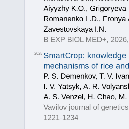
Aiyyzhy K.O., Grigoryeva 
Romanenko L.D., Fronya A
Zavestovskaya I.N.
B EXP BIOL MED+, 2026, Vo
SmartCrop: knowledge b
2025
mechanisms of rice and 
P. S. Demenkov, T. V. Ivan
I. V. Yatsyk, A. R. Volyan
A. S. Venzel, H. Chao, M.
Vavilov journal of geneti
1221-1234