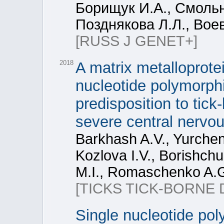
Борищук И.А., Смольн
Позднякова Л.Л., Вое
[RUSS J GENET+]
2018
A matrix metalloprot
nucleotide polymorph
predisposition to tick
severe central nervo
Barkhash A.V., Yurchenk
Kozlova I.V., Borishch
M.I., Romaschenko A.
[TICKS TICK-BORNE D
Single nucleotide po