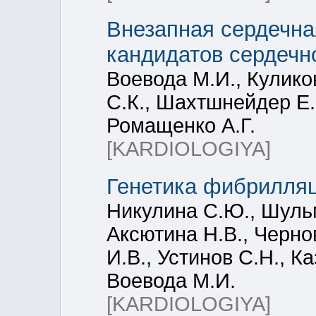
Внезапная сердечна
кандидатов сердечн
Воевода М.И., Кулико
С.К., Шахтшнейдер Е.
Ромащенко А.Г.
[KARDIOLOGIYA]
Генетика фибрилля
Никулина С.Ю., Шульм
Аксютина Н.В., Черно
И.В., Устинов С.Н., К
Воевода М.И.
[KARDIOLOGIYA]