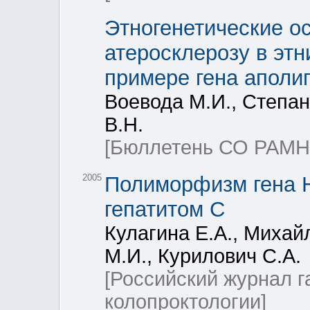
Этногенетические о
атеросклерозу в этн
примере гена аполи
Воевода М.И., Степан
В.Н.
[Бюллетень СО РАМН
2005
Полиморфизм гена 
гепатитом С
Кулагина Е.А., Михай
М.И., Курилович С.А.
[Российский журнал г
колопроктологии]