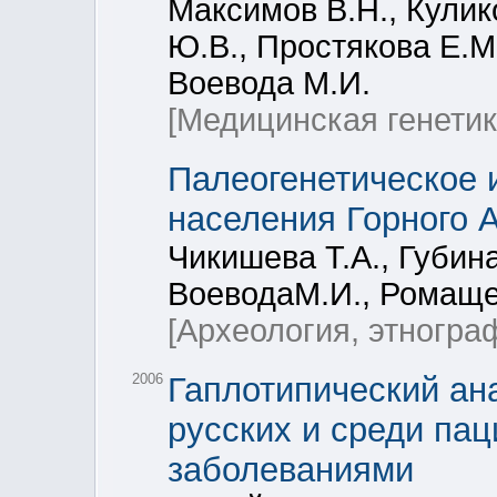
Максимов В.Н., Кулик
Ю.В., Простякова Е.М
Воевода М.И.
[Медицинская генетик
Палеогенетическое 
населения Горного 
Чикишева Т.А., Губина
ВоеводаМ.И., Ромаще
[Археология, этногра
2006
Гаплотипический ан
русских и среди па
заболеваниями