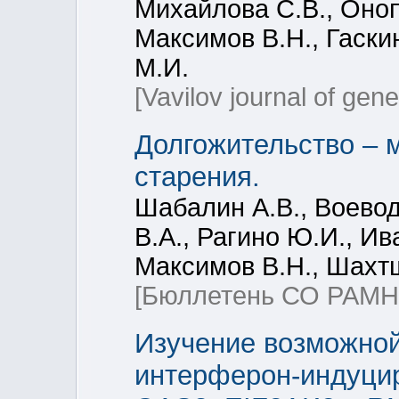
Михайлова С.В., Оноп
Максимов В.Н., Гаскин
М.И.
[Vavilov journal of gen
Долгожительство – 
старения.
Шабалин А.В., Воевод
В.А., Рагино Ю.И., Ив
Максимов В.Н., Шахт
[Бюллетень СО РАМН
Изучение возможно
интерферон-индуцир