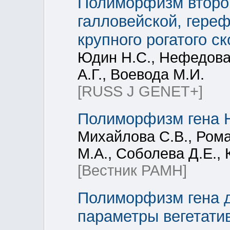
Полиморфизм второг
галловейской, гере
крупного рогатого ск
Юдин Н.С., Нефедова 
А.Г., Воевода М.И.
[RUSS J GENET+]
Полиморфизм гена 
Михайлова С.В., Рома
М.А., Соболева Д.Е., 
[Вестник РАМН]
Полиморфизм гена 
параметры вегетати