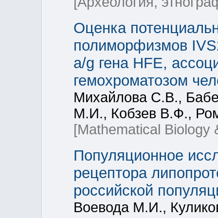
[Археология, этногра
Оценка потенциаль
полиморфизмов IVS2(+
a/g гена HFE, ассо
гемохроматозом чел
Михайлова С.В., Бабе
М.И., Кобзев В.Ф., Ро
[Mathematical Biology 
Популяционное иссл
рецептора липопрот
российской популяц
Воевода М.И., Кулико