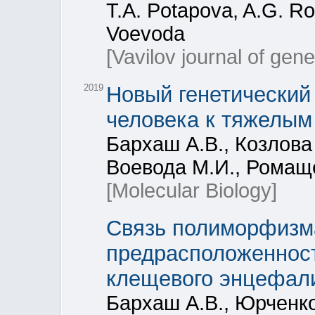
T.A. Potapova, A.G. R
Voevoda
[Vavilov journal of gen
2019
Новый генетический
человека к тяжелы
Бархаш А.В., Козлова 
Воевода М.И., Ромаще
[Molecular Biology]
Связь полиморфизм
предрасположеннос
клещевого энцефал
Бархаш А.В., Юрченко