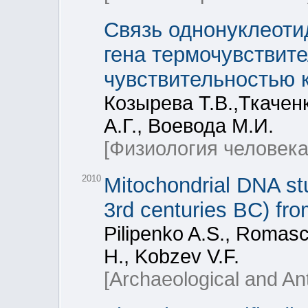
Связь однонуклеоти
гена термочувствит
чувствительностью 
Козырева Т.В.,Ткачен
А.Г., Воевода М.И.
[Физиология человека
2010
Mitochondrial DNA stu
3rd centuries BC) fr
Pilipenko A.S., Romasc
H., Kobzev V.F.
[Archaeological and An