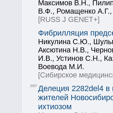
Максимов В.Н., Пилип
В.Ф., Ромащенко А.Г.
[RUSS J GENET+]
Фибрилляция предсе
Никулина С.Ю., Шульм
Аксютина Н.В., Черно
И.В., Устинов С.Н., К
Воевода М.И.
[Сибирское медицинс
2007
Делеция 2282del4 в 
жителей Новосибирс
ихтиозом