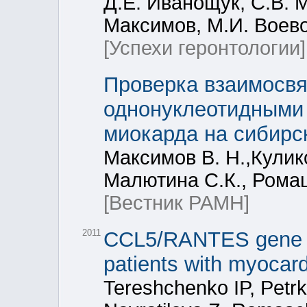
Д.Е. Иванощук, С.В. 
Максимов, М.И. Воев
[Успехи геронтологии]
Проверка взаимосвя
однонуклеотидными
миокарда на сибирс
Максимов В. Н.,Кулик
Малютина С.К., Ромащ
[Вестник РАМН]
2011
CCL5/RANTES gene p
patients with myocardi
Tereshchenko IP, Petr