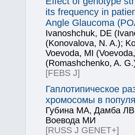
Effect of genotype s
its frequency in pati
Angle Glaucoma (P
Ivanoshchuk, DE (Ivan
(Konovalova, N. A.); K
Voevoda, MI (Voevoda
(Romashchenko, A. G.
[FEBS J]
Гаплотипическое ра
хромосомы в популя
Губина МА, Дамба ЛВ
Воевода МИ
[RUSS J GENET+]