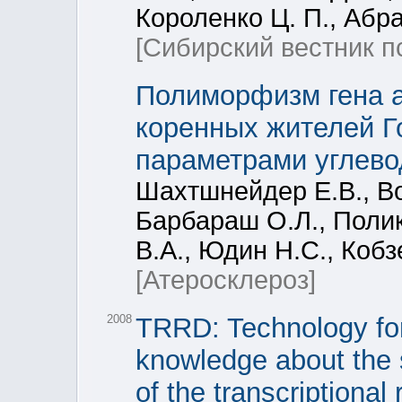
Короленко Ц. П., Абр
[Сибирский вестник п
Полиморфизм гена а
коренных жителей Г
параметрами углево
Шахтшнейдер Е.В., Во
Барбараш О.Л., Полик
В.А., Юдин Н.С., Кобз
[Атеросклероз]
2008
TRRD: Technology for 
knowledge about the s
of the transcriptional