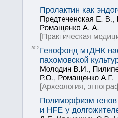
Пролактин как эндо
Предтеченская Е. В., 
Ромащенко А. А.
[Практическая медиц
2012
Генофонд мтДНК нас
пахомовской культу
Молодин В.И., Пилипе
Р.О., Ромащенко А.Г.
[Археология, этногра
Полиморфизм генов 
и HFE у долгожител