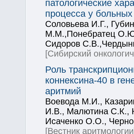
патологические хара
процесса у больных
Соловьева И.Г., Губи
М.М.,Понебратец О.Ю.
Сидоров С.В.,Чердынц
[Сибирский онкологич
Роль транскрипцион
коннексина-40 в ге
аритмий
Воевода М.И., Казари
И.В., Малютина С.К.,
Исаченко О.О., Черно
[Вестник аритмологии