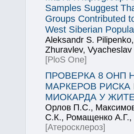
Samples Suggest Tha
Groups Contributed to
West Siberian Popula
Aleksandr S. Pilipenko,
Zhuravlev, Vyacheslav
[PloS One]
ПРОВЕРКА 8 ОНП 
МАРКЕРОВ РИСКА
МИОКАРДА У ЖИТ
Орлов П.С., Максимов
С.К., Ромащенко А.Г.,
[Атеросклероз]