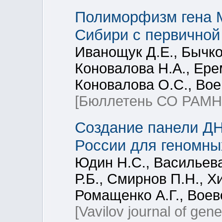
Полиморфизм гена 
Сибири с первичной
Иванощук Д.Е., Бычко
Коновалова Н.А., Ере
Коновалова О.С., Вое
[Бюллетень СО РАМН
Создание панели ДНК
России для геномны
Юдин Н.С., Васильева
Р.Б., Смирнов П.Н., Хи
Ромащенко А.Г., Воев
[Vavilov journal of gen