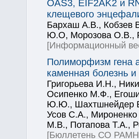
OAS3, EIF2AK2 и R
клещевого энцефал
Бархаш А.В., Кобзев 
Ю.О, Морозова О.В., 
[Информационный ве
Полиморфизм гена а
каменная болезнь и
Григорьева И.Н., Ники
Осипенко М.Ф., Егоши
Ю.Ю., Шахтшнейдер Е.
Усов С.А., Мироненко 
М.В., Потапова Т.А.,
[Бюллетень СО РАМН