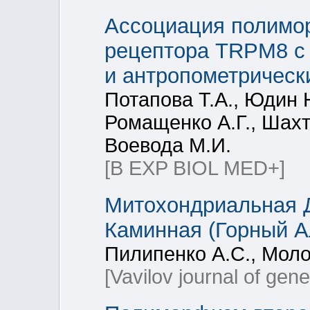
Ассоциация полимор
рецептора TRPM8 с
и антропометрическ
Потапова Т.А., Юдин Н
Ромащенко А.Г., Шахт
Воевода М.И.
[B EXP BIOL MED+]
Митохондриальная 
Каминная (Горный А
Пилипенко А.С., Моло
[Vavilov journal of gen