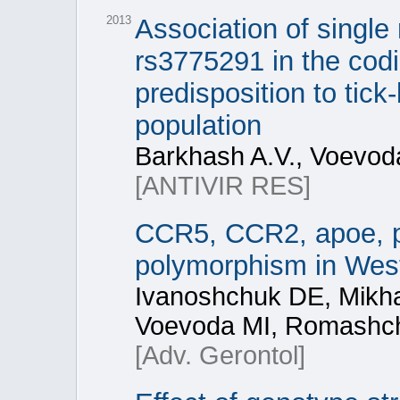
2013
Association of singl
rs3775291 in the codi
predisposition to tick
population
Barkhash A.V., Voevod
[ANTIVIR RES]
CCR5, CCR2, apoe, 
polymorphism in Weste
Ivanoshchuk DE, Mikha
Voevoda MI, Romashc
[Adv. Gerontol]