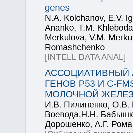
genes
N.A. Kolchanov, E.V. I
Ananko, T.M. Khlebodar
Merkulova, V.M. Merkul
Romashchenko
[INTELL DATA ANAL]
АССОЦИАТИВНЫЙ
ГЕНОВ P53 И C-FM
МОЛОЧНОЙ ЖЕЛЕЗ
И.В. Пилипенко, О.В. 
Воевода,Н.Н. Бабышки
Дорошенко, А.Г. Ром