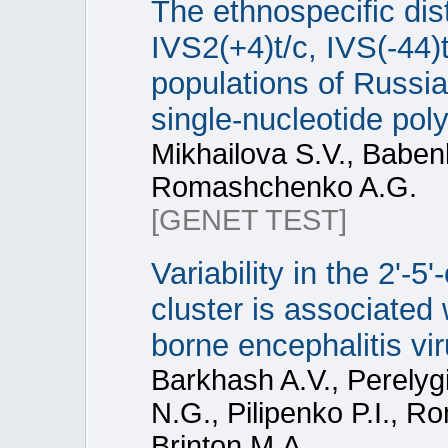
The ethnospecific dis
IVS2(+4)t/c, IVS(-44)
populations of Russia
single-nucleotide pol
Mikhailova S.V., Baben
Romashchenko A.G.
[GENET TEST]
Variability in the 2'-
cluster is associated 
borne encephalitis vi
Barkhash A.V., Perelyg
N.G., Pilipenko P.I., 
Brinton M.A.