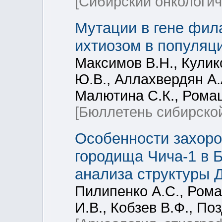
[Сибирский онкологич
Мутации в гене фил
ихтиозом в популяц
Максимов В.Н., Кулик
Ю.В., Аллахвердян А.А
Малютина С.К., Ромащ
[Бюллетень сибирско
Особенности захор
городища Чича-1 в 
анализа структуры 
Пилипенко А.С., Рома
И.В., Кобзев В.Ф., По