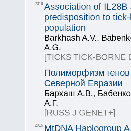
2016
Association of IL28B
predisposition to tick
population
Barkhash A.V., Babenk
A.G.
[TICKS TICK-BORNE D
Полиморфизм генов 
Северной Евразии
Бархаш А.В., Бабенко
А.Г.
[RUSS J GENET+]
2015
MtDNA Haplogroup A1