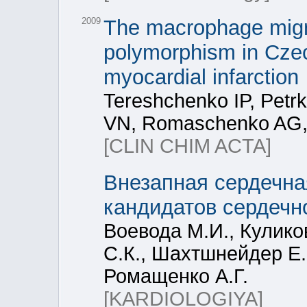
2009
The macrophage migrat
polymorphism in Czec
myocardial infarction
Tereshchenko IP, Petrk
VN, Romaschenko AG, 
[CLIN CHIM ACTA]
Внезапная сердечна
кандидатов сердечн
Воевода М.И., Кулико
С.К., Шахтшнейдер Е.
Ромащенко А.Г.
[KARDIOLOGIYA]