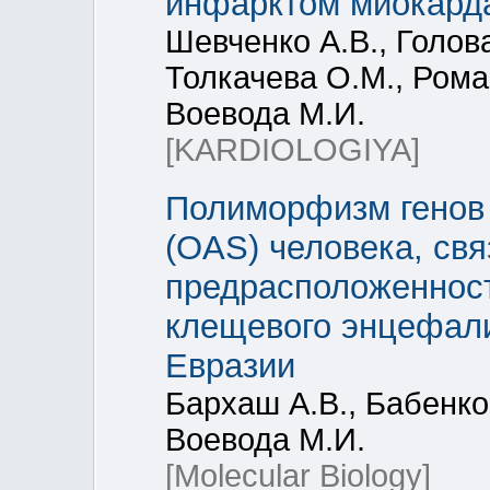
инфарктом миокард
Шевченко А.В., Голова
Толкачева О.М., Рома
Воевода М.И.
[KARDIOLOGIYA]
Полиморфизм генов 
(OAS) человека, св
предрасположеннос
клещевого энцефали
Евразии
Бархаш А.В., Бабенко 
Воевода М.И.
[Molecular Biology]