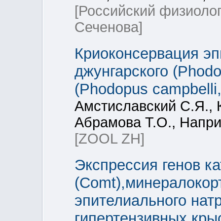
[Российский физиоло
Сеченова]
Криоконсервация эп
джунгарского (Phod
(Phodopus campbelli,
Амстиславский С.Я., 
Абрамова Т.О., Напри
[ZOOL ZH]
Экспрессия генов к
(Сomt),минералокорт
эпителиального натр
гипертензивных кры