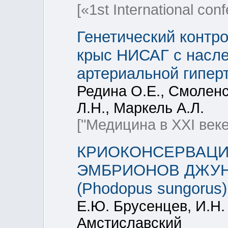
[«1st International co
Генетический контр
крыс НИСАГ с насл
артериальной гипер
Редина О.Е., Смоленс
Л.Н., Маркель А.Л.
["Медицина в XXI век
КРИОКОНСЕРВАЦИЯ 
ЭМБРИОНОВ ДЖУН
(Phodopus sungorus)
Е.Ю. Брусенцев, И.Н.
Амстиславский