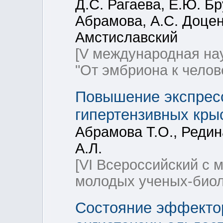
Д.С. Рагаева, Е.Ю. Бр
Абрамова, А.С. Доценк
Амстиславский
[V международная на
"От эмбриона к челов
Повышение экспресс
гипертензивных кр
Абрамова Т.О., Редин
А.Л.
[VI Всероссийский с
молодых ученых-биол
Состояние эффектор