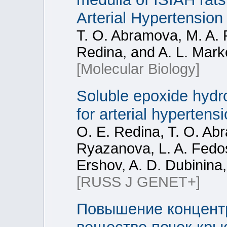
Arterial Hypertension
T. O. Abramova, M. A. 
Redina, and A. L. Mark
[Molecular Biology]
Soluble epoxide hydro
for arterial hypertens
O. E. Redina, T. O. Abr
Ryazanova, L. A. Fedos
Ershov, A. D. Dubinina,
[RUSS J GENET+]
Повышение концентр