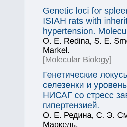
Genetic loci for sple
ISIAH rats with inheri
hypertension. Molecul
O. E. Redina, S. E. Sm
Markel.
[Molecular Biology]
Генетические локус
селезенки и уровень
НИСАГ со стресс за
гипертензией.
О. Е. Редина, С. Э. С
Маркель.