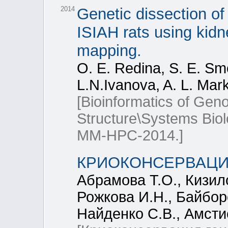
2014
Genetic dissection of 
ISIAH rats using kid
mapping.
O. E. Redina, S. E. Sm
L.N.Ivanova, A. L. Mark
[Bioinformatics of Ge
Structure\Systems Bi
MM-HPC-2014.]
КРИОКОНСЕРВАЦИ
Абрамова Т.О., Кизил
Рожкова И.Н., Байбор
Найденко С.В., Амсти