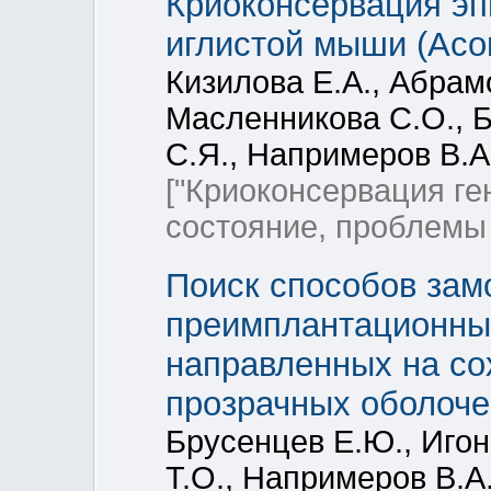
Криоконсервация эп
иглистой мыши (Acom
Кизилова Е.А., Абрамо
Масленникова С.О., 
С.Я., Напримеров В.А
["Криоконсервация ге
состояние, проблемы 
Поиск способов зам
преимплантационны
направленных на со
прозрачных оболоче
Брусенцев Е.Ю., Игон
Т.О., Напримеров В.А