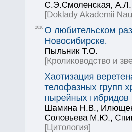
С.Э.Смоленская, А.Л.
[Doklady Akademii Nau
2010
О любительском раз
Новосибирске.
Пыльник Т.О.
[Кролиководство и зв
Хаотизация веретен
телофазных групп х
пырейных гибридов 
Шамина Н.В., Илющенк
Соловьева М.Ю., Спи
[Цитология]