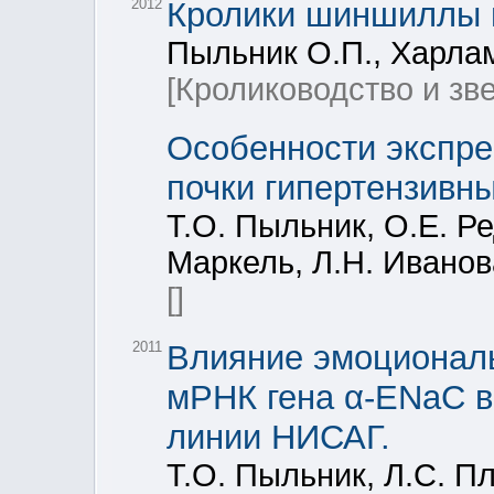
2012
Кролики шиншиллы 
Пыльник О.П., Харлам
[Кролиководство и зв
Особенности экспрес
почки гипертензивн
Т.О. Пыльник, О.Е. Р
Маркель, Л.Н. Иванов
[]
2011
Влияние эмоциональ
мРНК гена α-ENaC в
линии НИСАГ.
Т.О. Пыльник, Л.С. Пл