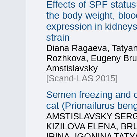
Effects of SPF status
the body weight, blo
expression in kidneys
strain
Diana Ragaeva, Tatyan
Rozhkova, Eugeny Brus
Amstislavsky
[Scand-LAS 2015]
Semen freezing and c
cat (Prionailurus beng
AMSTISLAVSKY SERG
KIZILOVA ELENA, B
IRINA, IGONINA TAT