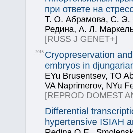
при ответе на стрес
Т. О. Абрамова, С. Э.
Редина, А. Л. Маркел
[RUSS J GENET+]
2015
Cryopreservation and i
embryos in djungari
EYu Brusentsev, TO Ab
VA Naprimerov, NYu Fe
[REPROD DOMEST AN
Differential transcript
hypertensive ISIAH 
Redina O.E., Smolensk