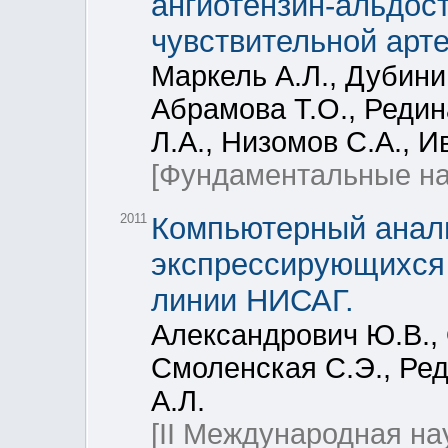
ангиотензин-альдос
чувствительной арт
Маркель А.Л., Дубинин
Абрамова Т.О., Редин
Л.А., Низомов С.А., И
[Фундаментальные на
2011
Компьютерный анал
экспрессирующихся 
линии НИСАГ.
Александрович Ю.В., 
Смоленская С.Э., Ред
А.Л.
[II Международная н