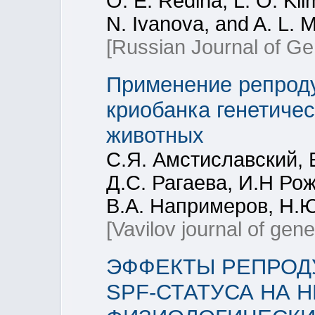
O. E. Redina, L. O. Kli
N. Ivanova, and A. L. M
[Russian Journal of Ge
Применение репроду
криобанка генетиче
животных
С.Я. Амстиславский, 
Д.С. Рагаева, И.Н Рож
В.А. Напримеров, Н.
[Vavilov journal of gen
ЭФФЕКТЫ РЕПРОД
SPF-СТАТУСА НА 