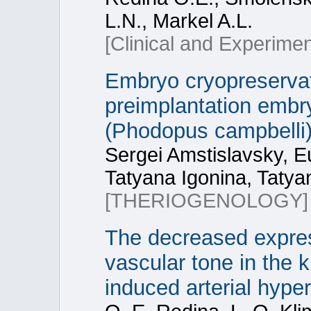
L.N., Markel A.L.
[Clinical and Experime
Embryo cryopreservati
preimplantation embr
(Phodopus campbelli
Sergei Amstislavsky, E
Tatyana Igonina, Taty
[THERIOGENOLOGY]
The decreased expres
vascular tone in the k
induced arterial hype