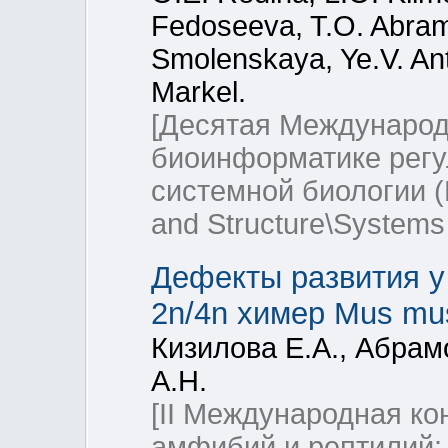
Fedoseeva, T.O. Abram
Smolenskaya, Ye.V. Ant
Markel.
[Десятая Международ
биоинформатике регу
системной биологии (B
and Structure\Systems
Дефекты развития у
2n/4n химер Mus mu
Кизилова Е.А., Абрам
А.Н.
[II Международная к
амфибий и рептилий: