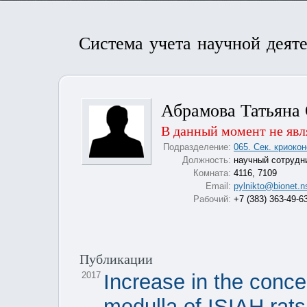
Система учета научной деят
Абрамова Татьяна
В данный момент не явл
Подразделение:
065. Сек. криоко
Должность:
научный сотрудн
Комната:
4116, 7109
Email:
pylnikto@bionet.n
Рабочий:
+7 (383) 363-49-6
Публикации
2017
Increase in the concen
medulla of ISIAH rats