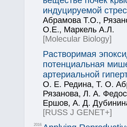
веществе почек кры
индуцируемой стрес
Абрамова Т.О., Рязан
О.Е., Маркель А.Л.
[Molecular Biology]
Растворимая эпокси
потенциальная мише
артериальной гипер
О. Е. Редина, Т. О. А
Рязанова, Л. А. Федос
Ершов, А. Д. Дубинин
[RUSS J GENET+]
2016