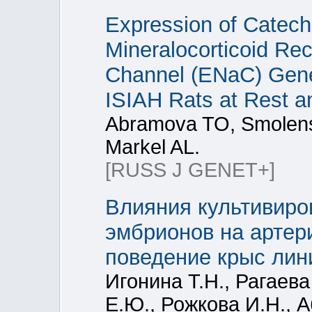
Expression of Catech
Mineralocorticoid Rec
Channel (ENaC) Gene
ISIAH Rats at Rest a
Abramova TO, Smolens
Markel AL.
[RUSS J GENET+]
Влияния культивиров
эмбрионов на артер
поведение крыс ли
Игонина Т.Н., Рагаева
Е.Ю., Рожкова И.Н., 