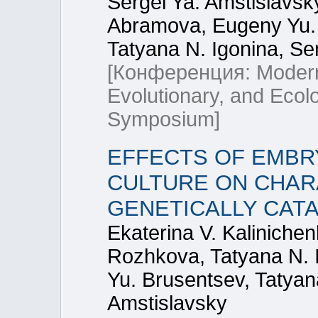
Sergei Ya. Amstislavsky
Abramova, Eugeny Yu. 
Tatyana N. Igonina, Se
[Конференция: Modern 
Evolutionary, and Ecolo
Symposium]
EFFECTS OF EMBR
CULTURE ON CHAR
GENETICALLY CATA
Ekaterina V. Kalinichen
Rozhkova, Tatyana N. I
Yu. Brusentsev, Tatya
Amstislavsky