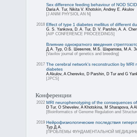
Sex difference feeding behaviour of NOD SCID 
Daria A. Tur, Nikita V. Khotskin, Andrey E. Akulov
[J ANIM PHYSIOL AN N]
2018
Effect of type 1 diabetes mellitus of different du
G. S. Yankova, D. A. Tur, D. V. Parshin, A. A. Che
[AIP CONFERENCE PROCEEDINGS]
Влияние однократного введения стрептозо
Д.А. Тур, О.Б. Шевелев, М.Б. Шарапова, М.А. З
[Vavilov journal of genetics and breeding]
2017
The cerebral network’s reconstruction by MRI 
diabetes
A Akulov, A Cherevko, D Parshin, D Tur and G Ya
[JPCS]
Конференции
2022
MRI neurophenotyping of the consequences of 
D Tur, O Shevelev, A Khotskina, M Sharapova, A A
[Bioinformatics of Genome Regulation and Struct
2019
Нейрофизиологические последствия гипергл
Тур Д.А.
[ПРОБЛЕМЫ ФУНДАМЕНТАЛЬНОЙ МЕДИЦИНЫ