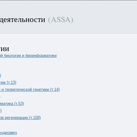
 деятельности
(ASSA)
гии
ой биологии и биоинформатики
)
ем (т.13)
 теоретической генетики (т.14)
)
атика (т.53)
)
в регенерации (т.158)
андрович