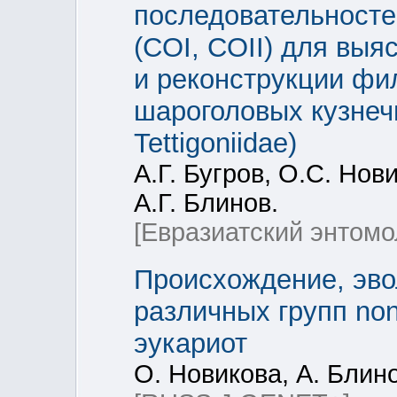
последовательносте
(COI, COII) для выя
и реконструкции фи
шароголовых кузнечик
Tettigoniidae)
А.Г. Бугров, О.С. Нов
А.Г. Блинов.
[Евразиатский энтомо
Происхождение, эво
различных групп no
эукариот
О. Новикова, А. Блин