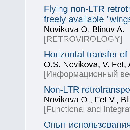
Flying non-LTR retro
freely available "wing
Novikova O, Blinov A.
[RETROVIROLOGY]
Horizontal transfer o
O.S. Novikova, V. Fet, 
[Информационный ве
Non-LTR retrotranspos
Novikova O., Fet V., Bl
[Functional and Integr
Опыт использовани