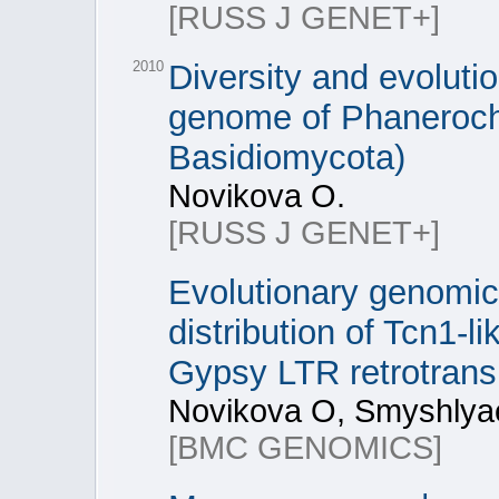
[RUSS J GENET+]
2010
Diversity and evoluti
genome of Phaneroch
Basidiomycota)
Novikova O.
[RUSS J GENET+]
Evolutionary genomic
distribution of Tcn1-
Gypsy LTR retrotrans
Novikova O, Smyshlyae
[BMC GENOMICS]