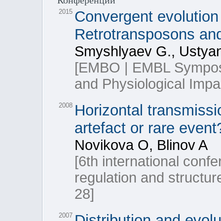
2015
Convergent evolution
Retrotransposons and
Smyshlyaev G., Ustyant
[EMBO | EMBL Sympos
and Physiological Impa
2008
Horizontal transmissi
artefact or rare event
Novikova O, Blinov A
[6th international conf
regulation and structu
28]
2007
Distribution and evol