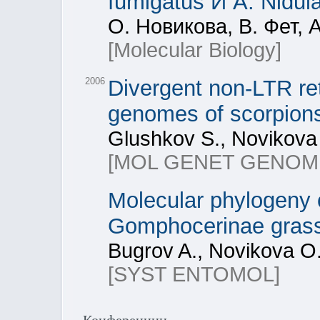
fumigatus И A. Nidul
О. Новикова, В. Фет, 
[Molecular Biology]
2006
Divergent non-LTR re
genomes of scorpions
Glushkov S., Novikova O
[MOL GENET GENOM
Molecular phylogeny o
Gomphocerinae grassh
Bugrov A., Novikova O.,
[SYST ENTOMOL]
Конференции