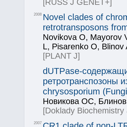
[RUSS J GENET+]
2008
Novel clades of chr
retrotransposons fro
Novikova O, Mayorov V
L, Pisarenko O, Blinov
[PLANT J]
dUTPase-содержащие
ретротранспозоны и
chrysosporium (Fungi
Новикова ОС, Блинов
[Doklady Biochemistry 
2007
CR1 clade of non-LTR