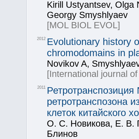
Kirill Ustyantsev, Olga
Georgy Smyshlyaev
[MOL BIOL EVOL]
2012
Evolutionary history 
chromodomains in pla
Novikov A, Smyshlyaev
[International journal o
2011
Ретротранспозиция 
ретротранспозона из
клеток китайского х
O. С. Новикова, E. В.
Блинов