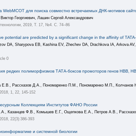
а WebMCOT для поиска совместно встречаемых ДНК-мотивов сайт
Виктор Георгиевич, Лашин Сергей Александрович
ехнологии, 2019, Т. 17, №4. C. 74–86
 potential are predicted by a significant change in the affinity of TA
ov DA, Sharypova EB, Kashina EV, Zhechev DA, Drachkova IA, Arkova AV
cle 0
ия редких полиморфизмов ТАТА-боксов промоторов генов HBB, HBD
 Е.В., Рассказов Д.А., Пономаренко П.М., Пономаренко М.П., Колчанов Н
 2018, 1, 22, 145-152
есурсным Коллекциям Институтов ФАНО России
А., Казанцев Ф.В., Комышев Е.Г., Ощепкова Е.А., Петров А.В., Рассказо
 2018, 22(3):386-393
иоинформатике и системной биологии