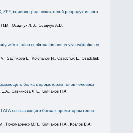
 ZFY, снижают ряд показателей репродуктивного
 П.М., Осадчук Л.В., Осадчук А.В.
with in silico confirmation and in vivo validation in
V., Savinkova L., Kolchanov N., Osadchuk L., Osadchuk
зывающего белка к промоторам генов человека
Е.А., Савинкова Л.К., Колчанов Н.А.
 ТАТА-связывающего белка к промоторам генов
М., Пономаренко М.П., Колчанов Н.А., Козлов В.А.