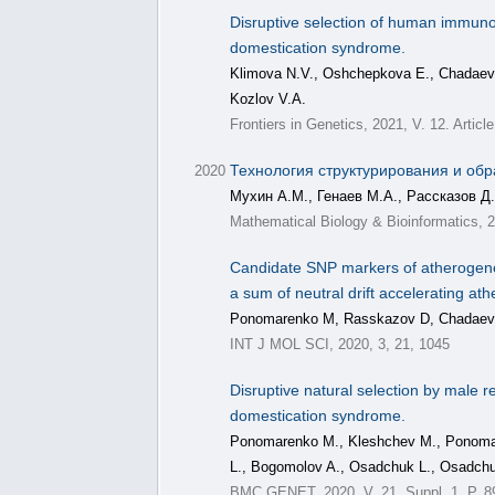
Disruptive selection of human immuno
domestication syndrome.
Klimova N.V., Oshchepkova E., Chadaeva
Kozlov V.A.
Frontiers in Genetics, 2021, V. 12. Artic
Технология структурирования и об
2020
Мухин А.М., Генаев М.А., Рассказов Д
Mathematical Biology & Bioinformatics, 2
Candidate SNP markers of atherogenesis
a sum of neutral drift accelerating ath
Ponomarenko M, Rasskazov D, Chadaeva
INT J MOL SCI, 2020, 3, 21, 1045
Disruptive natural selection by male
domestication syndrome.
Ponomarenko M., Kleshchev M., Ponomare
L., Bogomolov A., Osadchuk L., Osadch
BMC GENET, 2020, V. 21, Suppl. 1. P. 8