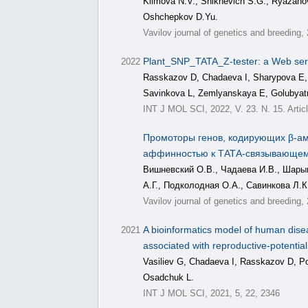
Klimova N.V., Shikhevich S.G., Ryazano
Oshchepkov D.Yu.
Vavilov journal of genetics and breeding,
Plant_SNP_TATA_Z-tester: a Web servi
2022
Rasskazov D, Chadaeva I, Sharypova E,
Savinkova L, Zemlyanskaya E, Golubyat
INT J MOL SCI, 2022, V. 23. N. 15. Artic
Промоторы генов, кодирующих β-ам
аффинностью к ТАТА-связывающему б
Вишневский О.В., Чадаева И.В., Шарып
А.Г., Подколодная О.А., Савинкова Л.
Vavilov journal of genetics and breeding,
A bioinformatics model of human disea
2021
associated with reproductive-potentia
Vasiliev G, Chadaeva I, Rasskazov D, 
Osadchuk L.
INT J MOL SCI, 2021, 5, 22, 2346