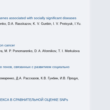
nes associated with socially significant diseases
nko, D.A. Rasskazov, K. V. Gunbin, I. V. Protsyuk, I.Yu.
on cancer
a, M. P. Ponomarenko, D. A. Afonnikov, T. I. Merkulova
генов, связанных с развитием социально
маренко, Д.А. Рассказов, К.В. Гунбин, И.В. Процук,
ЕКСА В СРАВНИТЕЛЬНОЙ ОЦЕНКЕ SNPs