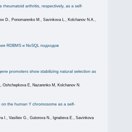
eumatoid arthritis, respectively, as a self-
ov D., Ponomarenko M., Savinkova L., Kolchanov N.A.,
ания RDBMS и NoSQL подходов
gene promoters show stabilizing natural selection as
L, Oshchepkova E, Nazarenko M, Kolchanov N.
nes on the human Y chromosome as a self-
., Vasiliev G., Gutorova N., Ignatieva E., Savinkova