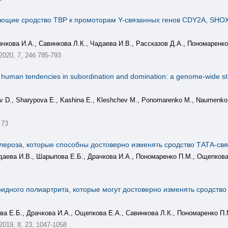
щие сродство ТВР к промоторам Y-связанных генов CDY2A, SHOX,
чкова И.А., Савинкова Л.К., Чадаева И.В., Рассказов Д.А., Пономаренко
 2020, 7, 24б 785-793
 human tendencies in subordination and domination: a genome-wide study 
v D., Sharypova E., Kashina E., Kleshchev M., Ponomarenko M., Naumenko 
 73
ероза, которые способны достоверно изменять сродство ТАТА-свя
даева И.В., Шарыпова Е.Б., Драчкова И.А., Пономаренко П.М., Ощепкова 
дного полиартрита, которые могут достоверно изменять сродство
ва Е.Б., Драчкова И.А., Ощепкова Е.А., Савинкова Л.К., Пономаренко П.
 2019, 8, 23, 1047-1058