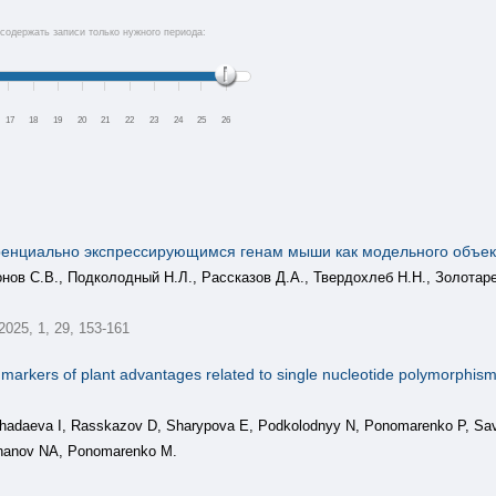
содержать записи только нужного периода:
17
18
19
20
21
22
23
24
25
26
енциально экспрессирующимся генам мыши как модельного объек
нов С.В., Подколодный Н.Л., Рассказов Д.А., Твердохлеб Н.Н., Золотар
 2025, 1, 29, 153-161
rkers of plant advantages related to single nucleotide polymorphisms
Chadaeva I, Rasskazov D, Sharypova E, Podkolodnyy N, Ponomarenko P, Sav
hanov NA, Ponomarenko M.