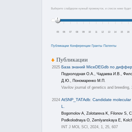
Выберите слайдером нужный промежуток, и список ниже будет 
05
06
07
08
09
10
11
12
13
14
15
16
Публикации
Конференции
Гранты
Патенты
Публикации
База знаний MiceDEGdb по диффер
2025
Подколодная О.А., Чадаева И.В., Фило
Д.Ю., Пономаренко М.П.
Vavilov journal of genetics and breeding,
AtSNP_TATAdb: Candidate molecular ma
2024
L.
Bogomolov A, Zolotareva K, Filonov S, 
Podkolodnaya O, Zemlyanskaya E, Kolc
INT J MOL SCI, 2024, 1, 25, 607