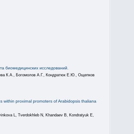
та биомедицинских исследований.
ева К.А., Богомолов А.Г., Кондратюк Е.Ю., Ощепков
 within proximal promoters of Arabidopsis thaliana
inkova L, Tverdokhleb N, Khandaev B, Kondratyuk E,