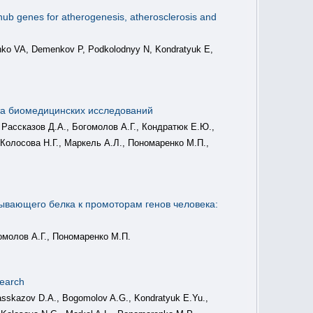
 hub genes for atherogenesis, atherosclerosis and
nko VA, Demenkov P, Podkolodnyy N, Kondratyuk E,
а биомедицинских исследований
 Рассказов Д.А., Богомолов А.Г., Кондратюк Е.Ю.,
 Колосова Н.Г., Маркель А.Л., Пономаренко М.П.,
ывающего белка к промоторам генов человека:
омолов А.Г., Пономаренко М.П.
search
Rasskazov D.A., Bogomolov A.G., Kondratyuk E.Yu.,