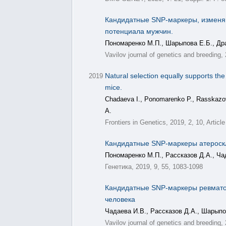
Кандидатные SNP-маркеры, изменяю
потенциала мужчин.
Пономаренко М.П., Шарыпова Е.Б., Дра
Vavilov journal of genetics and breeding,
Natural selection equally supports the
2019
mice.
Chadaeva I., Ponomarenko P., Rasskazo
A.
Frontiers in Genetics, 2019, 2, 10, Article
Кандидатные SNP-маркеры атероскл
Пономаренко М.П., Рассказов Д.А., Ча
Генетика, 2019, 9, 55, 1083-1098
Кандидатные SNP-маркеры ревматои
человека
Чадаева И.В., Рассказов Д.А., Шарыпо
Vavilov journal of genetics and breeding,