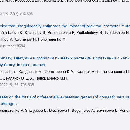
va M.A., Fedoseeva L.A., Redina О.Е., Kozhevnikova O.S., Stefanova N.A.,
 2023, 27(7):794-806
ce that unequivocally estimates the impact of proximal promoter muta
 Zolotareva K, Khandaev B, Ponomarenko P, Podkolodnyy N, Tverdokhleb N
nikov V, Kolchanov N, Ponomarenko M.
le number 8684.
илазу, альбумин и глобулин пищевых растений в сравнении с неп
елку: in silico анализ.
ова Е.Б., Хандаев Б.М., Золотарева К.А., Казачек А.В., Пономаренко П
К., Землянская Е.В., Пономаренко М.П.
 2022, 8, 26, 798-805
ses on the basis of differentially expressed genes (of domestic versus
l changes.
Ponomarenko P, Sharypova E, Drachkova I, Bogomolov A, Savinkova L, Pon