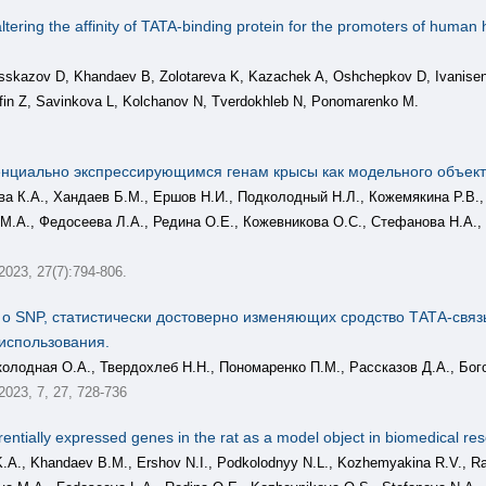
ltering the affinity of TATA-binding protein for the promoters of human
asskazov D, Khandaev B, Zolotareva K, Kazachek A, Oshchepkov D, Ivanise
in Z, Savinkova L, Kolchanov N, Tverdokhleb N, Ponomarenko M.
нциально экспрессирующимся генам крысы как модельного объект
ва К.А., Хандаев Б.М., Ершов Н.И., Подколодный Н.Л., Кожемякина Р.В.,
 М.А., Федосеева Л.А., Редина О.Е., Кожевникова О.С., Стефанова Н.А.,
 2023, 27(7):794-806.
 SNP, статистически достоверно изменяющих сродство ТАТА-связ
использования.
олодная О.А., Твердохлеб Н.Н., Пономаренко П.М., Рассказов Д.А., Бог
 2023, 7, 27, 728-736
ntially expressed genes in the rat as a model object in biomedical re
a K.A., Khandaev B.M., Ershov N.I., Podkolodnyy N.L., Kozhemyakina R.V., 