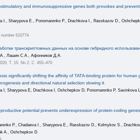
stimulatory and immunosuppressive genes both provokes and prevents rh
 I., Sharypova E., Ponomarenko P., Drachkova I., Rasskazov D., Oshchepk
le number 610774.
работки транскриптомных данных на основе гибридного использов
.А., Лашин С.А., Афонников Д.А.
020, Т. 15. No 2. С. 455–470
 significantly shifting the affinity of TATA-binding protein for human 
erogenesis and directional natural selection slowing it.
 I, Sharypova E, Drachkova I, Oshchepkov D, Ponomarenko P, Savinkova 
 reproductive potential prevents underexpression of protein-coding ge
nko P., Chadaeva I., Sharypova E., Rasskazov D., Kolmykov S., Drachkova I
uk A., Oshchepkov D.
9