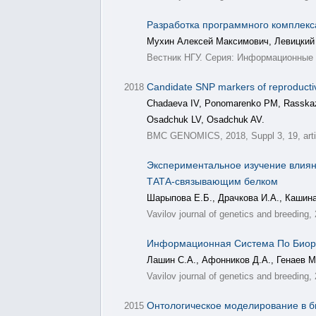
Разработка программного комплекс
Мухин Алексей Максимович, Левицкий 
Вестник НГУ. Серия: Информационные т
Candidate SNP markers of reproductive
2018
Chadaeva IV, Ponomarenko PM, Rasskaz
Osadchuk LV, Osadchuk AV.
BMC GENOMICS, 2018, Suppl 3, 19, arti
Экспериментальное изучение влиян
ТАТА-связывающим белком
Шарыпова Е.Б., Драчкова И.А., Кашина
Vavilov journal of genetics and breeding,
Информационная Система По Биор
Лашин С.А., Афонников Д.А., Генаев М.
Vavilov journal of genetics and breeding,
Онтологическое моделирование в б
2015