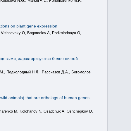
 Kolosova N.G., Markel A.L., Ponomarenko M.P.,
tions on plant gene expression
, Vishnevsky O, Bogomolov A, Podkolodnaya O,
ищевыми, характеризуются более низкой
.М., Подколодный Н.Л., Рассказов Д.А., Богомолов
 wild animals) that are orthologs of human genes
omarenko M, Kolchanov N, Osadchuk A, Oshchepkov D,