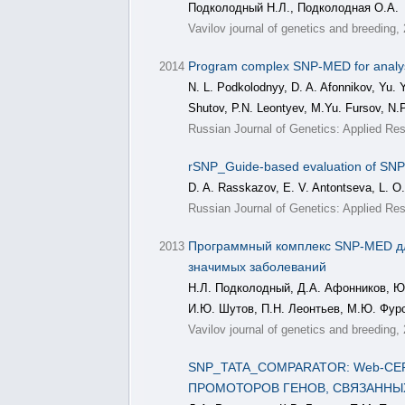
Подколодный Н.Л., Подколодная О.А.
Vavilov journal of genetics and breeding,
Program complex SNP-MED for analysis 
2014
N. L. Podkolodnyy, D. A. Afonnikov, Yu. 
Shutov, P.N. Leontyev, M.Yu. Fursov, N.P
Russian Journal of Genetics: Applied Res
rSNP_Guide-based evaluation of SNP
D. A. Rasskazov, E. V. Antontseva, L. O
Russian Journal of Genetics: Applied Res
Программный комплекс SNP-MED дл
2013
значимых заболеваний
Н.Л. Подколодный, Д.А. Афонников, Ю.
И.Ю. Шутов, П.Н. Леонтьев, М.Ю. Фурс
Vavilov journal of genetics and breeding
SNP_TATA_COMPARATOR: Web-СЕ
ПРОМОТОРОВ ГЕНОВ, СВЯЗАННЫ