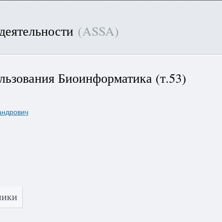
 деятельности
(ASSA)
льзования Биоинформатика (т.53)
андрович
ники