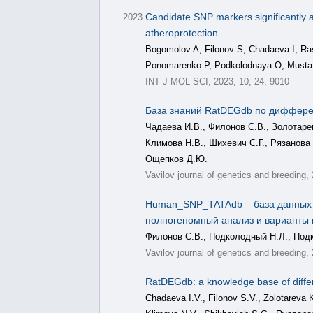
Candidate SNP markers significantly a
2023
atheroprotection.
Bogomolov A, Filonov S, Chadaeva I, R
Ponomarenko P, Podkolodnaya O, Mustaf
INT J MOL SCI, 2023, 10, 24, 9010
База знаний RatDEGdb по диффере
Чадаева И.В., Филонов С.В., Золотаре
Климова Н.В., Шихевич С.Г., Рязанова
Ощепков Д.Ю.
Vavilov journal of genetics and breeding,
Human_SNP_TATAdb – база данных о
полногеномный анализ и варианты 
Филонов С.В., Подколодный Н.Л., Подк
Vavilov journal of genetics and breeding,
RatDEGdb: a knowledge base of differe
Chadaeva I.V., Filonov S.V., Zolotarev