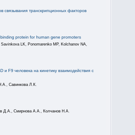
ов связывания транскрипционных факторов
TA-binding protein for human gene promoters
, Savinkova LK, Ponomarenko MP, Kolchanov NA,
 и F9 человека на кинетику взаимодействия с
.А., Савинкова Л.К.
в Д.А., Смирнова А.А., Колчанов Н.А.