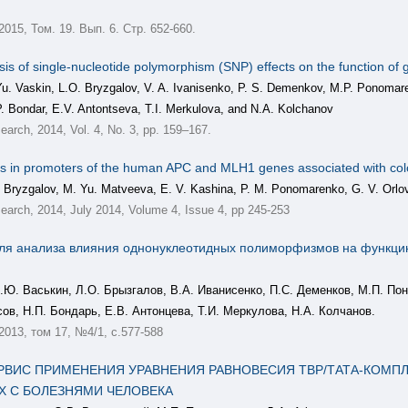
 2015, Том. 19. Вып. 6. Стр. 652-660.
of single-nucleotide polymorphism (SNP) effects on the function of ge
Yu. Vaskin, L.O. Bryzgalov, V. A. Ivanisenko, P. S. Demenkov, M.P. Ponomare
. Bondar, E.V. Antontseva, T.I. Merkulova, and N.A. Kolchanov
earch, 2014, Vol. 4, No. 3, pp. 159–167.
s in promoters of the human APC and MLH1 genes associated with col
. Bryzgalov, M. Yu. Matveeva, E. V. Kashina, P. M. Ponomarenko, G. V. Orlov
earch, 2014, July 2014, Volume 4, Issue 4, pp 245-253
я анализа влияния однонуклеотидных полиморфизмов на функцию 
Ю. Васькин, Л.О. Брызгалов, В.А. Иванисенко, П.С. Деменков, М.П. Поно
ов, Н.П. Бондарь, Е.В. Антонцева, Т.И. Меркулова, Н.А. Колчанов.
, 2013, том 17, №4/1, с.577-588
РВИС ПРИМЕНЕНИЯ УРАВНЕНИЯ РАВНОВЕСИЯ ТВР/ТАТА-КОМПЛ
Х С БОЛЕЗНЯМИ ЧЕЛОВЕКА