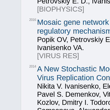
Petrovskiy E. D., Ivani
[BIOPHYSICS]
2016
Mosaic gene network 
regulatory mechanism
Popik OV, Petrovskiy E
Ivanisenko VA.
[VIRUS RES]
2014
A New Stochastic Mod
Virus Replication Co
Nikita V. Ivanisenko, E
Pavel S. Demenkov, Vit
Kozlov, Dmitry I. Todor