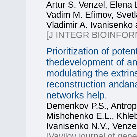
Artur S. Venzel, Elena
Vadim M. Efimov, Svetl
Vladimir A. Ivanisenko
[J INTEGR BIOINFOR
Prioritization of pote
thedevelopment of an
modulating the extrin
reconstruction andana
networks help.
Demenkov P.S., Antrop
Mishchenko E.L., Khleb
Ivanisenko N.V., Venzel
[Vavilov journal of gen