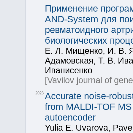
Применение програ
AND-System для пои
ревматоидного артр
биологических проц
Е. Л. Мищенко, И. В. 
Адамовская, Т. В. Ива
Иванисенко
[Vavilov journal of gen
2023
Accurate noise-robust 
from MALDI-TOF MS s
autoencoder
Yulia E. Uvarova, Pave