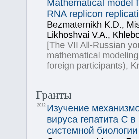
Mathematical model fo
RNA replicon replicati
Bezmaternikh K.D., Mis
Likhoshvai V.A., Khleb
[The VII All-Russian y
mathematical modeling 
foreign participants), 
Гранты
2012
Изучение механизм
вируса гепатита C в
системной биологии