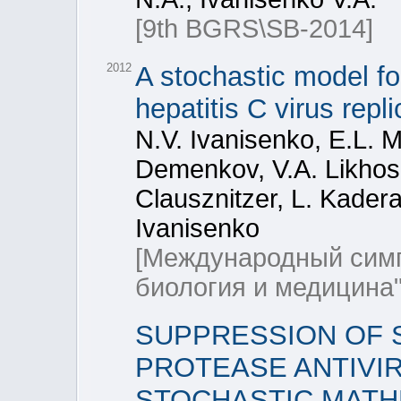
[9th BGRS\SB-2014]
2012
A stochastic model f
hepatitis C virus repli
N.V. Ivanisenko, E.L. M
Demenkov, V.A. Likhos
Clausznitzer, L. Kadera
Ivanisenko
[Международный симп
биология и медицина"
SUPPRESSION OF 
PROTEASE ANTIVIRA
STOCHASTIC MATH