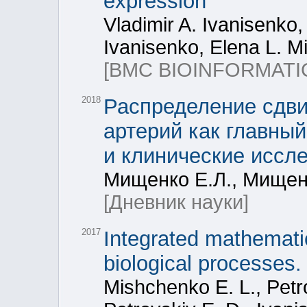
expression
Vladimir A. Ivanisenko
Ivanisenko, Elena L. M
[BMC BIOINFORMATI
2018
Распределение сдви
артерий как главны
и клинические иссл
Мищенко Е.Л., Мищенк
[Дневник науки]
2017
Integrated mathemati
biological processes.
Mishchenko E. L., Petr