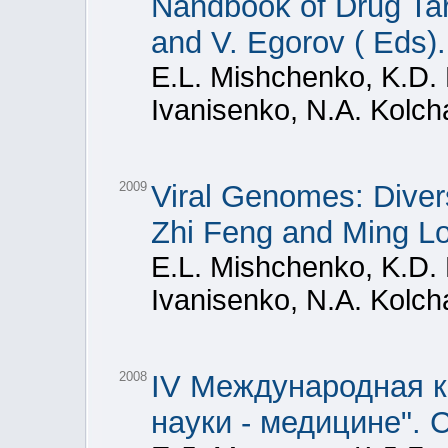
Nandbook of Drug Tar
and V. Egorov ( Eds).
E.L. Mishchenko, K.D. 
Ivanisenko, N.A. Kolc
2009
Viral Genomes: Diver
Zhi Feng and Ming Lo
E.L. Mishchenko, K.D. 
Ivanisenko, N.A. Kolc
2008
IV Международная 
науки - медицине". 