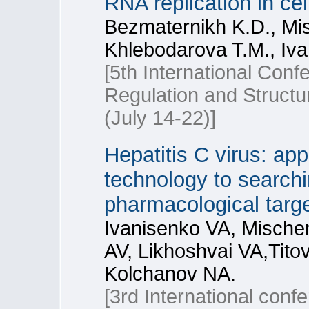
RNA replication in cell
Bezmaternikh K.D., Mis
Khlebodarova T.M., Iva
[5th International Con
Regulation and Struct
(July 14-22)]
Hepatitis C virus: ap
technology to searchi
pharmacological targ
Ivanisenko VA, Mische
AV, Likhoshvai VA,Tito
Kolchanov NA.
[3rd International con