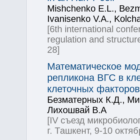
Mishchenko E.L., Bezma
Ivanisenko V.A., Kolch
[6th international conf
regulation and structu
28]
Математическое мо
репликона ВГС в кл
клеточных факторов
Безматерных К.Д., Ми
Лихошвай В.А
[IV съезд микробиоло
г. Ташкент, 9-10 октяб