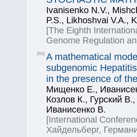
Ivanisenko N.V., Mishc
P.S., Likhoshvai V.A., 
[The Eighth Internatio
Genome Regulation and
2011
A mathematical model
subgenomic Hepatitis 
in the presence of th
Мищенко Е., Иванисен
Козлов К., Гурский В.
Иванисенко В.
[International Confere
Хайдельберг, Германи