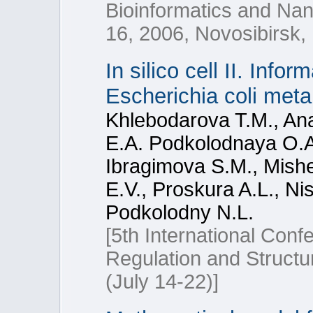
Bioinformatics and Nan
16, 2006, Novosibirsk,
In silico cell II. Info
Escherichia coli meta
Khlebodarova T.M., An
E.A. Podkolodnaya O.A
Ibragimova S.M., Mishe
E.V., Proskura A.L., N
Podkolodny N.L.
[5th International Con
Regulation and Struct
(July 14-22)]