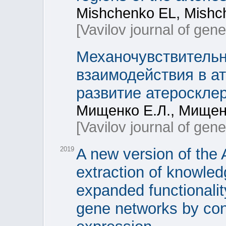
Mishchenko EL, Mishc
[Vavilov journal of gen
Механочувствитель
взаимодействия в а
развитие атероскле
Мищенко Е.Л., Мищенк
[Vavilov journal of gen
2019
A new version of the
extraction of knowledg
expanded functionalit
gene networks by cons