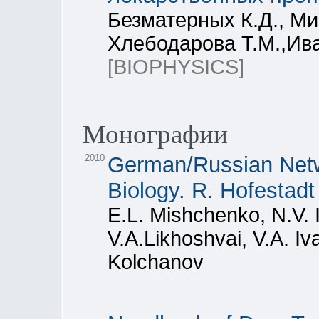
Безматерных К.Д., Ми
Хлебодарова Т.М.,Ива
[BIOPHYSICS]
Монографии
2010
German/Russian Netw
Biology. R. Hofestad
E.L. Mishchenko, N.V.
V.A.Likhoshvai, V.A. Iv
Kolchanov