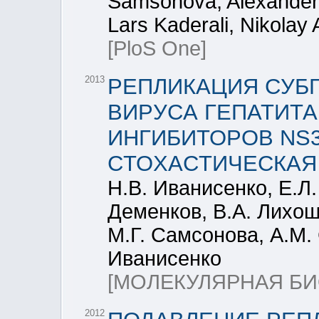
Samsonova, Alexander 
Lars Kaderali, Nikolay 
[PloS One]
2013
PЕПЛИКАЦИЯ CУБ
ВИPУCА ГЕПАТИТА
ИНГИБИТОPОВ NS3
CТОXАCТИЧЕCКАЯ
Н.В. Иваниcенко, Е.Л
Деменков, В.А. Лиxошв
М.Г. Cамcонова, А.М. 
Иваниcенко
[МОЛЕКУЛЯРНАЯ БИ
2012