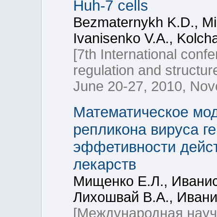
Huh-7 cells
Bezmaternykh K.D., Mi
Ivanisenko V.A., Kolch
[7th International conf
regulation and structu
June 20-27, 2010, Novo
Математическое мо
репликона вируса ге
эффетивности дейс
лекарств
Мищенко Е.Л., Иванис
Лихошвай В.А., Ивани
[Международная науч