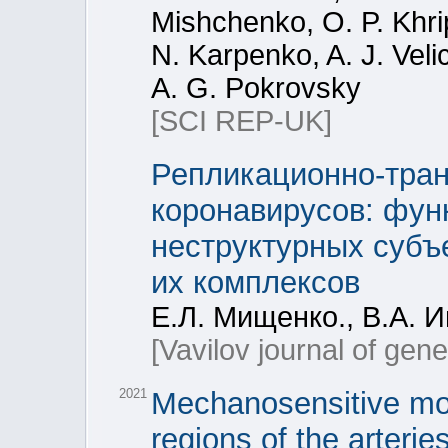
Mishchenko, O. P. Khrip
N. Karpenko, A. J. Veli
A. G. Pokrovsky
[SCI REP-UK]
Репликационно-тра
коронавирусов: фун
неструктурных субъ
их комплексов
Е.Л. Мищенко., В.А. 
[Vavilov journal of gen
2021
Mechanosensitive mole
regions of the arteri