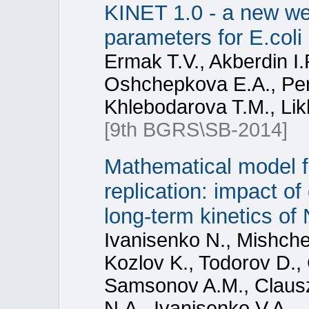
KINET 1.0 - a new we
parameters for E.col
Ermak T.V., Akberdin I
Oshchepkova E.A., Per
Khlebodarova T.M., Lik
[9th BGRS\SB-2014]
Mathematical model f
replication: impact o
long-term kinetics of 
Ivanisenko N., Mishche
Kozlov K., Todorov D.
Samsonov A.M., Clauszn
N.A., Ivanisenko V.A.