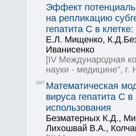
Эффект потенциаль
на репликацию субг
гепатита C в клетке
Е.Л. Мищенко, К.Д.Бе
Иванисенко
[IV Международная 
науки - медицине", г. 
2007
Математическая мо
вируса гепатита С в
использования
Безматерных К.Д., Ми
Лихошвай В.А., Колча