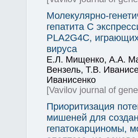
Молекулярно-генети
гепатита С экспрес
PLA2G4C, играющих
вируса
Е.Л. Мищенко, А.А. Ма
Вензель, Т.В. Иванисе
Иванисенко
[Vavilov journal of gen
Приоритизация пот
мишеней для создан
гепатокарциномы, 