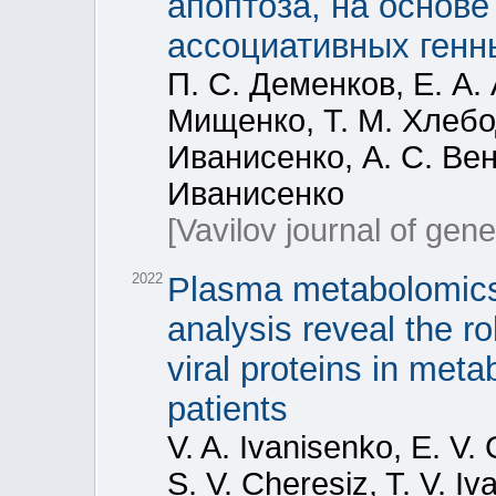
апоптоза, на основе
ассоциативных генн
П. С. Деменков, Е. А.
Мищенко, Т. М. Хлебод
Иванисенко, А. С. Вен
Иванисенко
[Vavilov journal of gen
2022
Plasma metabolomics
analysis reveal the r
viral proteins in met
patients
V. A. Ivanisenko, E. V.
S. V. Cheresiz, T. V. I