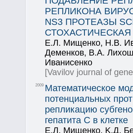
ПОДАВЛЕНИЕ РЕП
РЕПЛИКОНА ВИРУС
NS3 ПРОТЕАЗЫ SCH
СТОХАСТИЧЕСКАЯ
Е.Л. Мищенко, Н.В. Ив
Деменков, В.А. Лихошв
Иванисенко
[Vavilov journal of gen
2009
Математическое мо
потенциальных прот
репликацию субгено
гепатита С в клетке
Е.Л. Мищенко, K.Д. Б