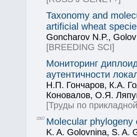
Taxonomy and molecul
artificial wheat speci
Goncharov N.P., Golov
[BREEDING SCI]
Мониторинг диплои
аутентичности лока
Н.П. Гончаров, К.А. Г
Коновалов, О.Я. Ляпун
[Труды по прикладной
2007
Molecular phylogeny o
K. A. Golovnina, S. A. 