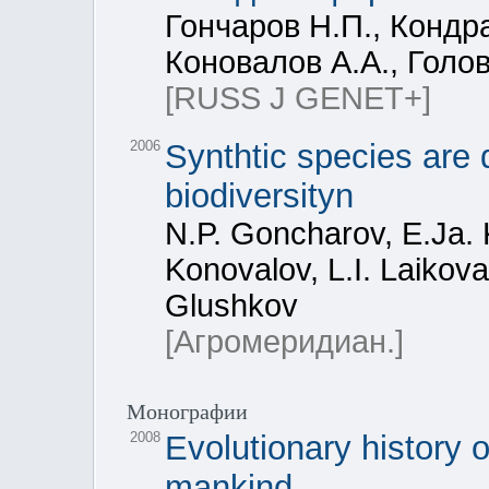
Гончаров Н.П., Кондра
Коновалов А.А., Голов
[RUSS J GENET+]
2006
Synthtic species are 
biodiversityn
N.P. Goncharov, E.Ja. 
Konovalov, L.I. Laikova
Glushkov
[Агромеридиан.]
Монографии
2008
Evolutionary history 
mankind