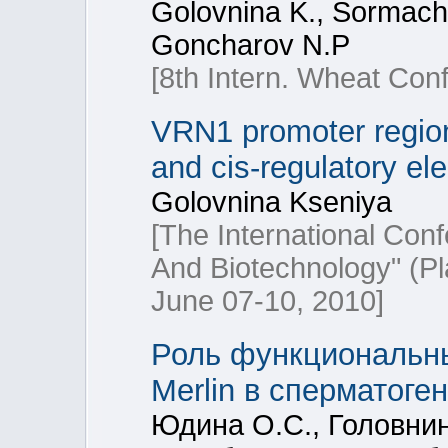
Golovnina K., Sormache
Goncharov N.P
[8th Intern. Wheat Con
VRN1 promoter region
and cis-regulatory el
Golovnina Kseniya
[The International Con
And Biotechnology" (Pl
June 07-10, 2010]
Роль функциональны
Merlin в сперматог
Юдина О.С., Головнина