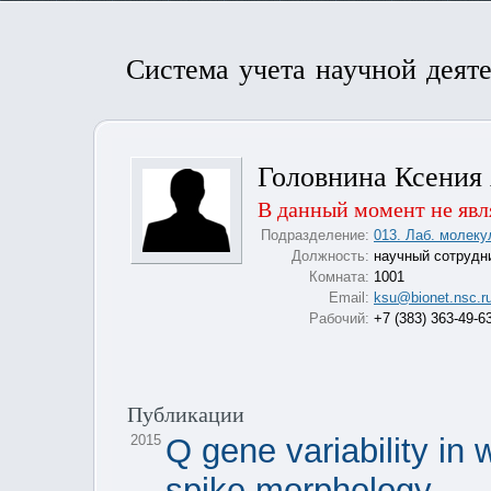
Система учета научной деят
Головнина Ксения
В данный момент не явл
Подразделение:
013. Лаб. молеку
Должность:
научный сотрудн
Комната:
1001
Email:
ksu@bionet.nsc.r
Рабочий:
+7 (383) 363-49-6
Публикации
2015
Q gene variability in 
spike morphology