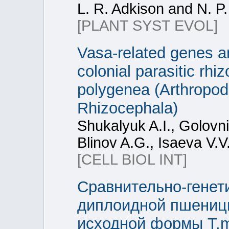
L. R. Adkison and N. P
[PLANT SYST EVOL]
Vasa-related genes an
colonial parasitic rh
polygenea (Arthropoda
Rhizocephala)
Shukalyuk A.I., Golovni
Blinov A.G., Isaeva V.V
[CELL BIOL INT]
Сравнительно-генет
диплоидной пшеницы 
исходной формы T.