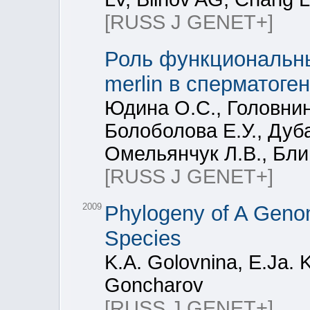
[RUSS J GENET+]
Роль функциональны
merlin в сперматог
Юдина О.С., Головнина
Болоболова Е.У., Дуб
Омельянчук Л.В., Бли
[RUSS J GENET+]
2009
Phylogeny of A Genom
Species
K.A. Golovnina, E.Ja. 
Goncharov
[RUSS J GENET+]