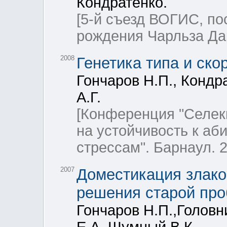
Кондратенко.
[5-й съезд ВОГИС, п
рождения Чарльза Дар
2008
Генетика типа и ско
Гончаров Н.П., Кондра
А.Г.
[Конференция "Селек
на устойчивость к аб
стрессам". Барнаул. 2
2007
Доместикация злако
решения старой пр
Гончаров Н.П.,Головн