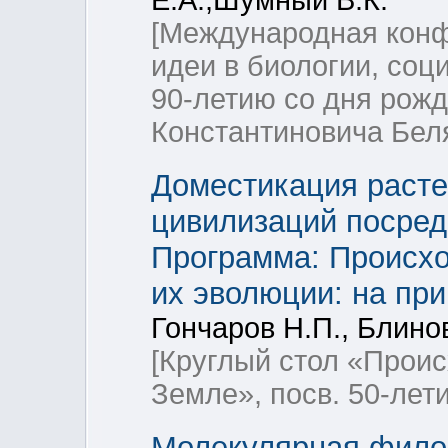
Е.А.,Шумный В.К.
[Международная конф
идеи в биологии, соц
90-летию со дня рож
Константиновича Бел
Доместикация расте
цивилизаций посред
Программа: Происхо
их эволюции: на пр
Гончаров Н.П., Блинов
[Круглый стол «Прои
Земле», посв. 50-ле
Молекулярная филоге