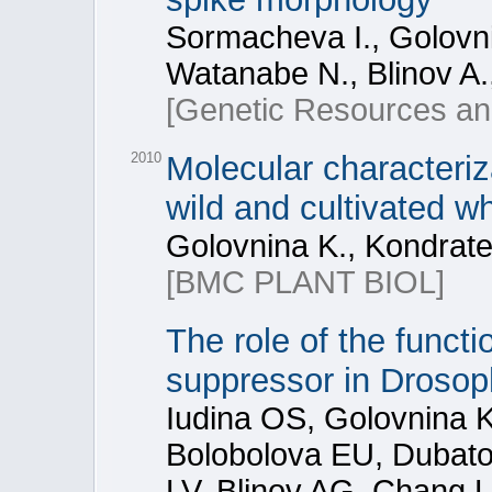
Sormacheva I., Golovni
Watanabe N., Blinov A.
[Genetic Resources an
2010
Molecular characteriza
wild and cultivated w
Golovnina K., Kondrate
[BMC PLANT BIOL]
The role of the functi
suppressor in Drosop
Iudina OS, Golovnina 
Bolobolova EU, Dubato
LV, Blinov AG, Chang 