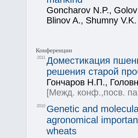
Goncharov N.P., Golovn
Blinov A., Shumny V.K.
Конференции
2011
Доместикация пшени
решения старой пр
Гончаров Н.П., Голов
[Межд. конф.,посв. п
2010
Genetic and molecular
agronomical importan
wheats