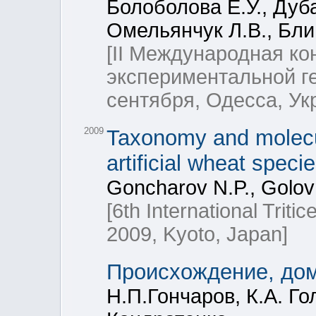
Болоболова Е.У., Дуб
Омельянчук Л.В., Блин
[II Международная к
экспериментальной ге
сентября, Одесса, Ук
2009
Taxonomy and molecul
artificial wheat speci
Goncharov N.P., Golovn
[6th International Tri
2009, Kyoto, Japan]
Происхождение, до
Н.П.Гончаров, К.А. Го