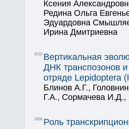
Ксения Александровн
Редина Ольга Евгень
Эдуардовна Смышляе
Ирина Дмитриевна
2010
Вертикальная эволю
ДНК транспозонов и
отряде Lepidoptera (
Блинов А.Г., Головни
Г.А., Сормачева И.Д.,
2009
Роль транскрипцион