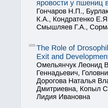
яровости у пшениц 
Гончаров Н.П., Бурла
К.А., Кондратенко Е.Я
Смышляев Г.А., Сорм
2005
The Role of Drosophil
Exit and Developmen
Омельянчук Леонид В
Геннадьевич, Головн
Дорогова Наталья Вл
Дмитриевна, Копыл С
Лидия Ивановна