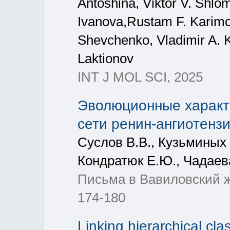
Antoshina, Viktor V. Shlo
Ivanova,Rustam F. Karimov
Shevchenko, Vladimir A. Ka
Laktionov
INT J MOL SCI, 2025
Эволюционные характ
сети ренин-ангиотенз
Суслов В.В., Кузьминых 
Кондратюк Е.Ю., Чадаев
Письма в Вавиловский жу
174-180
Linking hierarchical clas