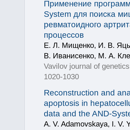
Применение програм
System для поиска ми
ревматоидного артрит
процессов
Е. Л. Мищенко, И. В. Яцы
В. Иванисенко, М. А. Кл
Vavilov journal of geneti
1020-1030
Reconstruction and anal
apoptosis in hepatocel
data and the AND-Sys
A. V. Adamovskaya, I. V. 