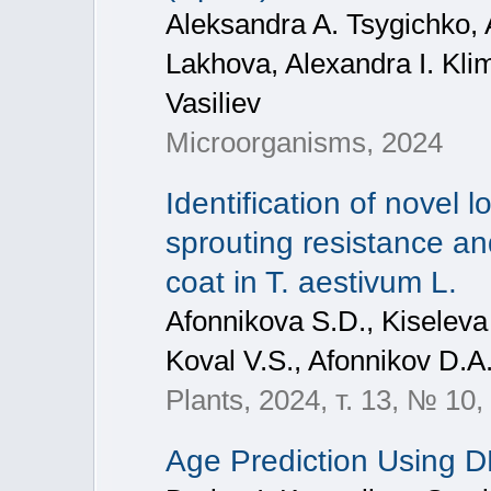
Aleksandra A. Tsygichko, 
Lakhova, Alexandra I. Kl
Vasiliev
Microorganisms, 2024
Identification of novel 
sprouting resistance a
coat in T. aestivum L.
Afonnikova S.D., Kiselev
Koval V.S., Afonnikov D.A.
Plants, 2024, т. 13, № 10,
Age Prediction Using D