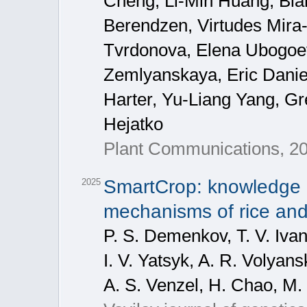
Cheng, Li-Min Huang, Bl
Berendzen, Virtudes Mira-
Tvrdonova, Elena Ubogoev
Zemlyanskaya, Eric Danie
Harter, Yu-Liang Yang, G
Hejatko
Plant Communications, 20
SmartCrop: knowledge b
2025
mechanisms of rice and 
P. S. Demenkov, T. V. Ivan
I. V. Yatsyk, A. R. Volyan
A. S. Venzel, H. Chao, M.