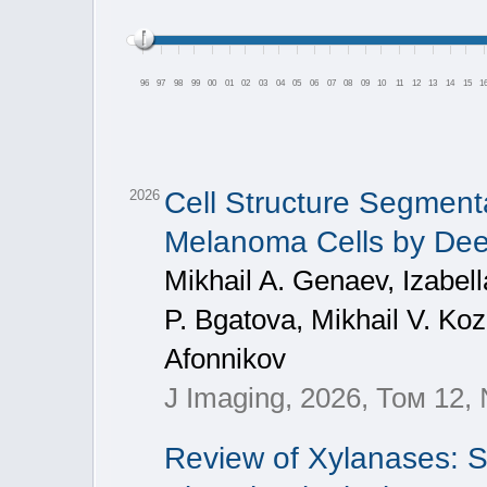
96
97
98
99
00
01
02
03
04
05
06
07
08
09
10
11
12
13
14
15
1
Cell Structure Segment
2026
Melanoma Cells by Dee
Mikhail A. Genaev, Izabell
P. Bgatova, Mikhail V. Ko
Afonnikov
J Imaging, 2026, Том 12,
Review of Xylanases: S