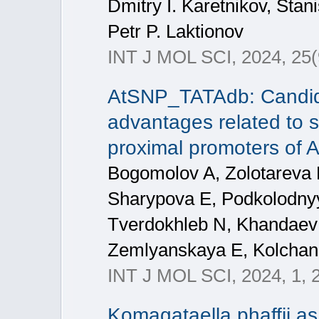
Dmitry I. Karetnikov, Sta
Petr P. Laktionov
INT J MOL SCI, 2024, 25(
AtSNP_TATAdb: Candida
advantages related to s
proximal promoters of A
Bogomolov A, Zolotareva 
Sharypova E, Podkolodny
Tverdokhleb N, Khandaev
Zemlyanskaya E, Kolcha
INT J MOL SCI, 2024, 1, 
Komagataella phaffii as