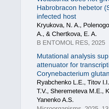
Habrobracon hebetor (S
infected host
Kryukova, N. A., Polenogov
A., & Chertkova, E. A.
B ENTOMOL RES, 2025
Mutational analysis sup
attenuator for transcrip
Corynebacterium gluta
Ryabchenko L.E., Titov I.I
T.V., Sheremeteva M.E., 
Yanenko A.S.
Microorganisms, 2025, 13