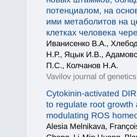
потенциалом, на осно
ими метаболитов на ц
клетках человека чере
Иванисенко В.А., Хлебод
Н.Р., Яцык И.В., Адамов
П.С., Колчанов Н.А.
Vavilov journal of genetic
Cytokinin-activated DI
to regulate root growth 
modulating ROS homeos
Alesia Melnikava, Franço