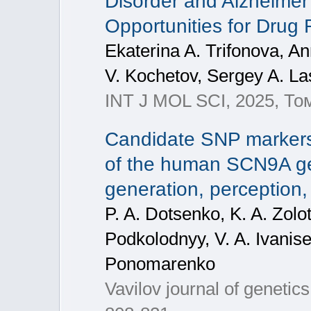
Disorder and Alzheimer
Opportunities for Drug
Ekaterina A. Trifonova, A
V. Kochetov, Sergey A. La
INT J MOL SCI, 2025, То
Candidate SNP markers 
of the human SCN9A ge
generation, perception
P. A. Dotsenko, K. A. Zolo
Podkolodnyy, V. A. Ivanis
Ponomarenko
Vavilov journal of geneti