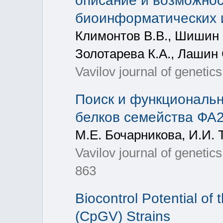
описание и возможнос
биоинформатических 
Климонтов В.В., Шишин К
Золотарева К.А., Лашин 
Vavilov journal of genetic
Поиск и функциональ
белков семейства ФА2
М.Е. Бочарникова, И.И. 
Vavilov journal of genetic
863
Biocontrol Potential of
(CpGV) Strains