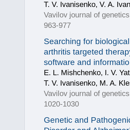
T. V. Ivanisenko, V. A. Iva
Vavilov journal of geneti
963-977
Searching for biologica
arthritis targeted ther
software and informatio
E. L. Mishchenko, I. V. Y
T. V. Ivanisenko, M. A. Kl
Vavilov journal of geneti
1020-1030
Genetic and Pathogeni