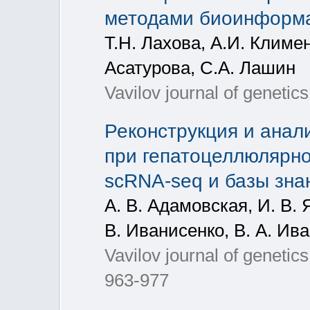
методами биоинформа
Т.Н. Лахова, А.И. Климен
Асатурова, С.А. Лашин
Vavilov journal of geneti
Реконструкция и анали
при гепатоцеллюлярно
scRNA-seq и базы зн
А. В. Адамовская, И. В. 
В. Иванисенко, В. А. Ив
Vavilov journal of geneti
963-977