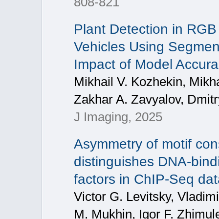
808-821
Plant Detection in RG
Vehicles Using Segmen
Impact of Model Accur
Mikhail V. Kozhekin, Mikh
Zakhar A. Zavyalov, Dmitr
J Imaging, 2025
Asymmetry of motif cons
distinguishes DNA-bindi
factors in ChIP-Seq da
Victor G. Levitsky, Vladim
M. Mukhin, Igor F. Zhimul