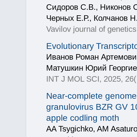
Сидоров С.В., Никонов С
Черных Е.Р., Колчанов Н.
Vavilov journal of genetic
Evolutionary Transcrip
Иванов Роман Артемови
Матушкин Юрий Георгие
INT J MOL SCI, 2025, 26(
Near-complete genome
granulovirus BZR GV 10,
apple codling moth
AA Tsygichko, AM Asaturov