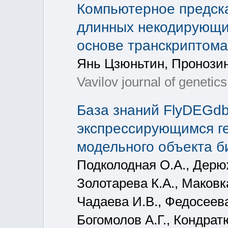
Компьютерное предск
длинных некодирующи
основе транскриптома 
Янь Цзюньтин, Пронозин
Vavilov journal of genetic
База знаний FlyDEGd
экспрессирующимся ген
модельного объекта 
Подколодная О.А., Дерю
Золотарева К.А., Маковк
Чадаева И.В., Федосеева
Богомолов А.Г., Кондрат