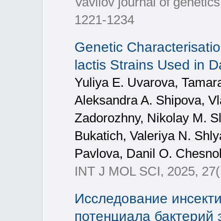
Vavilov journal of geneti
1221-1234
Genetic Characterisati
lactis Strains Used in D
Yuliya E. Uvarova, Tamara
Aleksandra A. Shipova, Vl
Zadorozhny, Nikolay M. Sl
Bukatich, Valeriya N. Shly
Pavlova, Danil O. Chesno
INT J MOL SCI, 2025, 27(
Исследование инсекти
потенциала бактерий 