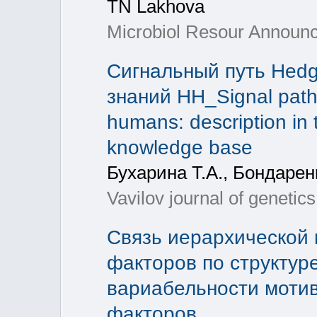
TN Lakhova
Microbiol Resour Announc
Cигнальный путь Hedg
знаний HH_Signal path
humans: description i
knowledge base
Бухарина Т.А., Бондарен
Vavilov journal of genetic
Связь иерархической
факторов по структур
вариабельности мотив
факторов