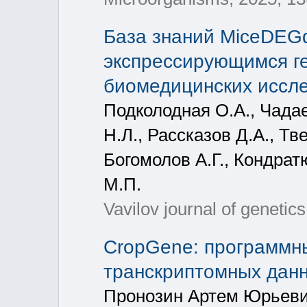
База знаний MiceDEG
экспрессирующимся г
биомедицинских иссл
Подколодная О.А., Чада
Н.Л., Рассказов Д.А., Тв
Богомолов А.Г., Кондра
М.П.
Vavilov journal of genetic
CropGene: программны
транскриптомных данн
Пронозин Артем Юрьеви