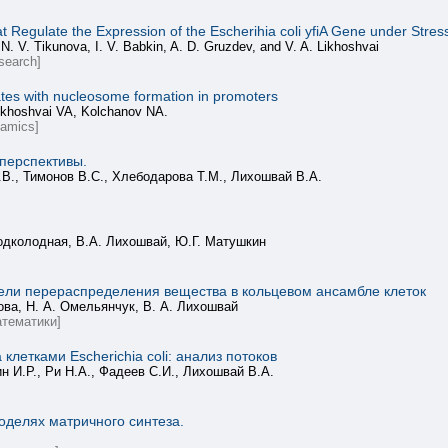
 Regulate the Expression of the Escherihia coli yfiA Gene under Stres
. V. Tikunova, I. V. Babkin, A. D. Gruzdev, and V. A. Likhoshvai
search]
elates with nucleosome formation in promoters
ikhoshvai VA, Kolchanov NA.
namics]
перспективы.
.В., Тимонов В.С., Хлебодарова Т.М., Лихошвай В.А.
Подколодная, В.А. Лихошвай, Ю.Г. Матушкин
ли перераспределения вещества в кольцевом ансамбле клеток
нова, Н. А. Омельянчук, В. А. Лихошвай
тематики]
летками Escherichia coli: анализ потоков
н И.Р., Ри Н.А., Фадеев С.И., Лихошвай В.А.
моделях матричного синтеза.