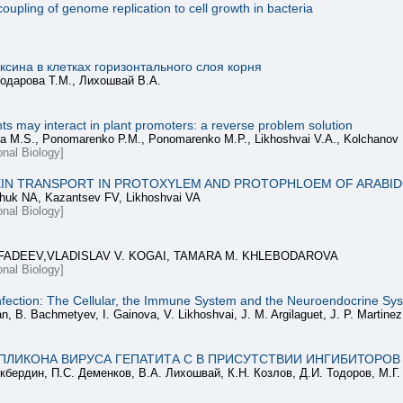
oupling of genome replication to cell growth in bacteria
сина в клетках горизонтального слоя корня
одарова Т.М., Лихошвай В.А.
s may interact in plant promoters: a reverse problem solution
a M.S., Ponomarenko P.M., Ponomarenko M.P., Likhoshvai V.A., Kolchanov 
onal Biology]
IN TRANSPORT IN PROTOXYLEM AND PROTOPHLOEM OF ARABIDO
huk NA, Kazantsev FV, Likhoshvai VA
onal Biology]
I. FADEEV,VLADISLAV V. KOGAI, TAMARA M. KHLEBODAROVA
onal Biology]
nfection: The Cellular, the Immune System and the Neuroendocrine Sy
, B. Bachmetyev, I. Gainova, V. Likhoshvai, J. M. Argilaguet, J. P. Martine
ЛИКОНА ВИPУCА ГЕПАТИТА C В ПPИCУТCТВИИ ИНГИБИТОPОВ
кбеpдин, П.C. Деменков, В.А. Лиxошвай, К.Н. Козлов, Д.И. Тодоpов, М.Г