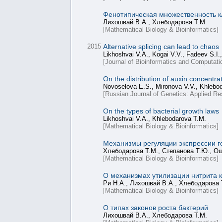
Фенотипическая множественность к
Лихошвай В.А., Хлебодарова Т.М.
[Mathematical Biology & Bioinformatics]
2015
Alternative splicing can lead to chaos
Likhoshvai V.A., Kogai V.V., Fadeev S.I.
[Journal of Bioinformatics and Computati
On the distribution of auxin concentrati
Novoselova E.S., Mironova V.V., Khlebod
[Russian Journal of Genetics: Applied Re
On the types of bacterial growth laws
Likhoshvai V.A., Khlebodarova T.M.
[Mathematical Biology & Bioinformatics]
Механизмы регуляции экспрессии ген
Хлебодарова Т.М., Степанова Т.Ю., Ощ
[Mathematical Biology & Bioinformatics]
О механизмах утилизации нитрита кл
Ри Н.А., Лихошвай В.А., Хлебодарова 
[Mathematical Biology & Bioinformatics]
О типах законов роста бактерий
Лихошвай В.А., Хлебодарова Т.М.