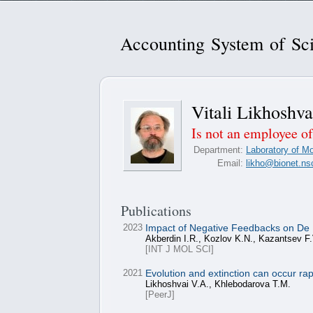
Accounting System of Sci
Vitali Likhoshva
Is not an employee of
Department:
Laboratory of M
Email:
likho@bionet.ns
Publications
2023
Impact of Negative Feedbacks on De N
Akberdin I.R., Kozlov K.N., Kazantsev F.
[INT J MOL SCI]
2021
Evolution and extinction can occur ra
Likhoshvai V.A., Khlebodarova T.M.
[PeerJ]