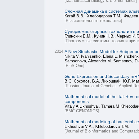
[Mathematical Biology & Bioinformatics]
Сложная динамика в системах альт
Когай В.В., Хлебодарова Т.М., Фадеев
[Вычислительные технологии]
Суперкомпьютерные технологии в 
Глинский Б.М., Кучин Н.В., Черных И.
[Программные системы: теория и прил
2014
A New Stochastic Model for Subgenomi
Nikita V. Ivanisenko, Elena L. Mishchenko
Samsonova, Alexander M. Samsonov, Diana
[PloS One]
Gene Expression and Secondary mRNA
В.С. Соколов, В.А. Лихошвай, Ю.Г. Ма
[Russian Journal of Genetics: Applied Re
Mathematical model of the Tat-Rev regul
components
Vitaly A Likhoshvai, Tamara M Khlebodar
[BMC GENOMICS]
Mathematical modeling of bacterial cel
Likhoshvai V.A., Khlebodarova T.M.
[Journal of Bioinformatics and Computati