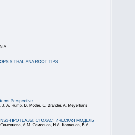
N.A.
PSIS THALIANA ROOT TIPS
stems Perspective
z, J. A. Rump, B. Mothe, C. Brander, A. Meyerhans
 NS3-ПPОТЕАЗЫ: CТОXАCТИЧЕCКАЯ МОДЕЛЬ
. Cамcонова, А.М. Cамcонов, Н.А. Колчанов, В.А.