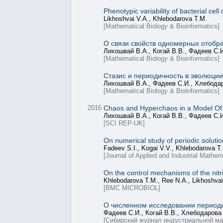
Phenotypic variability of bacterial cel
Likhoshvai V.A., Khlebodarova T.M.
[Mathematical Biology & Bioinformatics]
О связи свойств одномерных отобр
Лихошвай В.А., Когай В.В., Фадеев С.
[Mathematical Biology & Bioinformatics]
Стазис и периодичность в эволюци
Лихошвай В.А., Фадеев С.И., Хлебода
[Mathematical Biology & Bioinformatics]
2016
Chaos and Hyperchaos in a Model Of 
Лихошвай В.А., Когай В.В., Фадеев С.
[SCI REP-UK]
On numerical study of periodic solutio
Fadeev S.I., Kogai V.V., Khlebodarova T.
[Journal of Applied and Industrial Mathem
On the control mechanisms of the nitri
Khlebodarova T.M., Ree N.A., Likhoshvai
[BMC MICROBIOL]
О численном исследовании периоди
Фадеев С.И., Когай В.В., Хлебодарова
[Сибирский журнал индустриальной ма