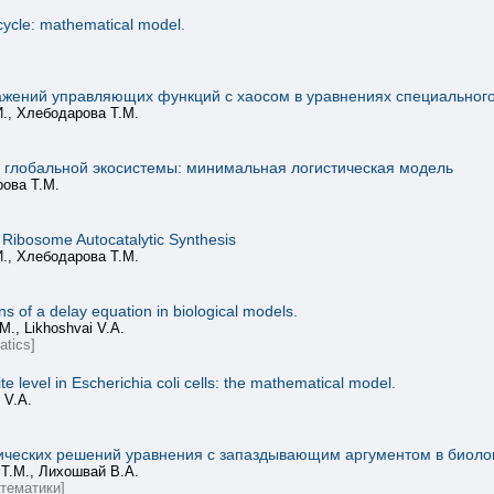
l cycle: mathematical model.
ажений управляющих функций с хаосом в уравнениях специальног
И., Хлебодарова Т.М.
и глобальной экосистемы: минимальная логистическая модель
рова Т.М.
Ribosome Autocatalytic Synthesis
И., Хлебодарова Т.М.
ns of a delay equation in biological models.
M., Likhoshvai V.A.
atics]
te level in Escherichia coli cells: the mathematical model.
 V.A.
ческих решений уравнения с запаздывающим аргументом в биолог
 Т.М., Лихошвай В.А.
тематики]