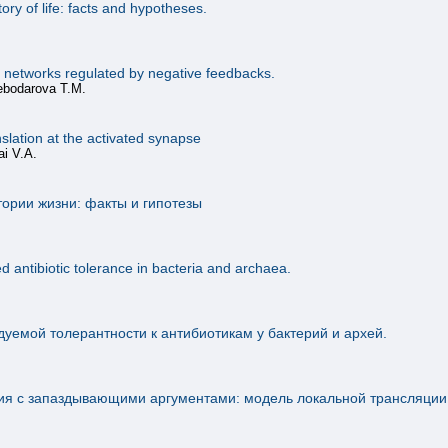
tory of life: facts and hypotheses.
ne networks regulated by negative feedbacks.
lebodarova T.M.
slation at the activated synapse
ai V.A.
ории жизни: факты и гипотезы
 antibiotic tolerance in bacteria and archaea.
емой толерантности к антибиотикам у бактерий и архей.
я с запаздывающими аргументами: модель локальной трансляции 