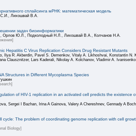
ернативного сплайсинга мРНК: математическая модель
 С.И., Лихошвай В.А.
решении задач биоинформатики
Г., Орлов Ю.Л., Подколодный Н.Л., Лихошвай В.А., Колчанов Н.А.
ожения]
c Hepatitis C Virus Replication Considers Drug Resistant Mutants
, Ilya R. Akberdin, Pavel S. Demenkov, Vitaly A. Likhoshvai, Konstantin N. K
 Clausznitzer, Lars Kaderali, Nikolay A. Kolchanov, Vladimir A. Ivanisenko
 Structures in Different Mycoplasma Species
тушкин
search]
ation of HIV-1 replication in an activated cell predicts the existence of
ova, Sergei I Bazhan, Irina A Gainova, Valery A Chereshnev, Gennady A Boc
l cycle: The problem of coordinating genome replication with cell growt
onal Biology]