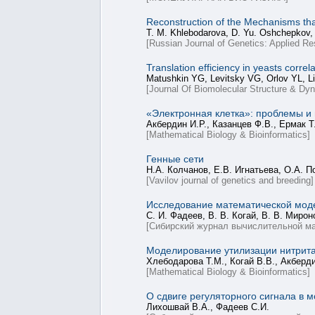
Reconstruction of the Mechanisms that
T. M. Khlebodarova, D. Yu. Oshchepkov, N
[Russian Journal of Genetics: Applied Re
Translation efficiency in yeasts corr
Matushkin YG, Levitsky VG, Orlov YL, L
[Journal Of Biomolecular Structure & Dy
«Электронная клетка»: проблемы и 
Акбердин И.Р., Казанцев Ф.В., Ермак Т
[Mathematical Biology & Bioinformatics]
Генные сети
Н.А. Колчанов, Е.В. Игнатьева, О.А. 
[Vavilov journal of genetics and breeding]
Исследование математической моде
С. И. Фадеев, В. В. Когай, В. В. Миро
[Сибирский журнал вычислительной ма
Моделирование утилизации нитрита к
Хлебодарова Т.М., Когай В.В., Акберди
[Mathematical Biology & Bioinformatics]
О сдвиге регуляторного сигнала в 
Лихошвай В.А., Фадеев С.И.