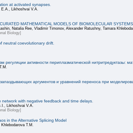
ation at activated synapses.
 E.A., Likhoshvai V.A.
 CURATED MATHEMATICAL MODELS OF BIOMOLECULAR SYSTEMS
Lashin, Natalia Ree, Vladimir Timonov, Alexander Ratushny, Tamara Khlebodar
onal Biology]
f neutral coevolutionary drift.
м регуляции активности периплазматической нитритредуктазы: ма
Т.М.
 запаздывающих аргументов и уравнений переноса при моделиров
 network with negative feedback and time delays.
I., Likhoshvai V.A.
onal Biology]
aos in the Alternative Splicing Model
, Khlebodarova T.M.