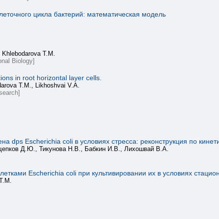
леточного цикла бактерий: математическая модель
, Khlebodarova T.M.
onal Biology]
ons in root horizontal layer cells.
arova T.M., Likhoshvai V.A.
search]
а dps Escherichia coli в условиях стресса: реконструкция по кине
епков Д.Ю., Тикунова Н.В., Бабкин И.В., Лихошвай В.А.
етками Escherichia coli при культивировании их в условиях стацио
Т.М.