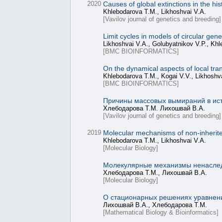
2020
Causes of global extinctions in the his
Khlebodarova T.M., Likhoshvai V.A.
[Vavilov journal of genetics and breeding]
Limit сycles in models of circular ge
Likhoshvai V.A., Golubyatnikov V.P., Kh
[BMC BIOINFORMATICS]
On the dynamical aspects of local tran
Khlebodarova T.M., Kogai V.V., Likhoshv
[BMC BIOINFORMATICS]
Причины массовых вымираний в ист
Хлебодарова Т.М. Лихошвай В.А.
[Vavilov journal of genetics and breeding]
2019
Molecular mechanisms of non-inherited
Khlebodarova T.M., Likhoshvai V.A.
[Molecular Biology]
Молекулярные механизмы ненаследу
Хлебодарова Т.М., Лихошвай В.А.
[Molecular Biology]
О стационарных решениях уравнени
Лихошвай В.А., Хлебодарова Т.М.
[Mathematical Biology & Bioinformatics]