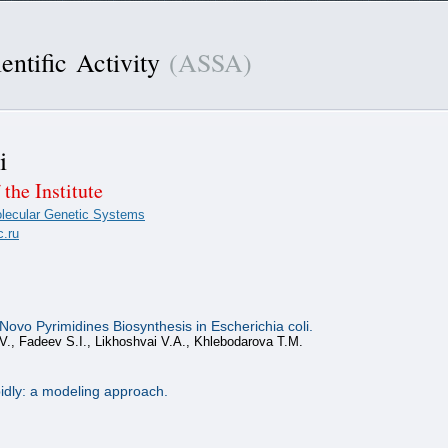
entific Activity
(ASSA)
i
 the Institute
olecular Genetic Systems
c.ru
ovo Pyrimidines Biosynthesis in Escherichia coli.
V., Fadeev S.I., Likhoshvai V.A., Khlebodarova T.M.
pidly: a modeling approach.