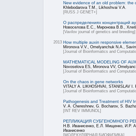
New evidence of an old problem: the c
Khlebodarova T.M., Likhoshvai V.A.
[RUSS J GENET+]
О распределениях концентраций аук
Новоселова Е.С., Миронова В.В., Хлеб
[Vavilov journal of genetics and breeding]
2013
How multiple auxin responsive element
Mironova V.V., Omelyanchuk N.A., Savin
[Journal of Bioinformatics and Computati
MATHEMATICAL MODELING OF AUX
Novoselova ES, Mironova VV, Omelyanc
[Journal of Bioinformatics and Computati
On the chaos in gene networks
VITALY A. LIKHOSHVAI, STANISLAV 
[Journal of Bioinformatics and Computati
Pathogenesis and Treatment of HIV I
V. A. Chereshnev, G. Bocharov, S. Bazhan
[INT REV IMMUNOL]
PЕПЛИКАЦИЯ CУБГЕНОМНОГО PЕП
Н.В. Иваниcенко, Е.Л. Мищенко, И.P. А
Иваниcенко
[МОЛЕКУЛЯРНАЯ БИОФИЗИКА]