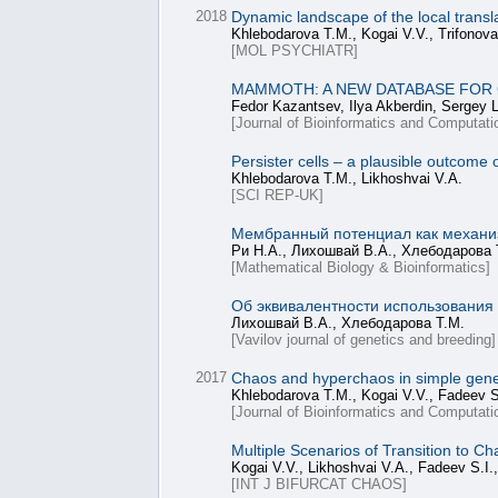
2018
Dynamic landscape of the local transl
Khlebodarova T.M., Kogai V.V., Trifonova
[MOL PSYCHIATR]
MAMMOTH: A NEW DATABASE FOR
Fedor Kazantsev, Ilya Akberdin, Sergey 
[Journal of Bioinformatics and Computati
Persister cells – a plausible outcome o
Khlebodarova T.M., Likhoshvai V.A.
[SCI REP-UK]
Мембранный потенциал как механиз
Ри Н.А., Лихошвай В.А., Хлебодарова 
[Mathematical Biology & Bioinformatics]
Об эквивалентности использования
Лихошвай В.А., Хлебодарова Т.М.
[Vavilov journal of genetics and breeding]
2017
Chaos and hyperchaos in simple gene
Khlebodarova T.M., Kogai V.V., Fadeev S.
[Journal of Bioinformatics and Computati
Multiple Scenarios of Transition to Ch
Kogai V.V., Likhoshvai V.A., Fadeev S.I.
[INT J BIFURCAT CHAOS]