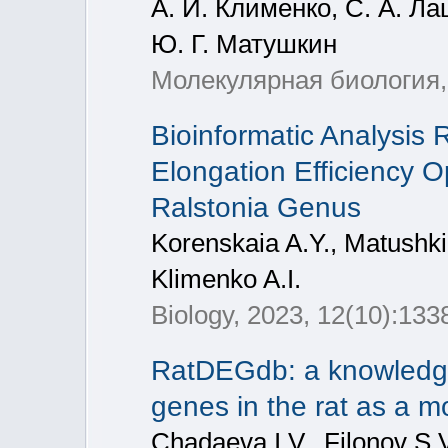
А. И. Клименко, С. А. Ла
Ю. Г. Матушкин
Молекулярная биология, 
Bioinformatic Analysis 
Elongation Efficiency Op
Ralstonia Genus
Korenskaia A.Y., Matushkin
Klimenko A.I.
Biology, 2023, 12(10):133
RatDEGdb: a knowledge 
genes in the rat as a m
Chadaeva I.V., Filonov S.