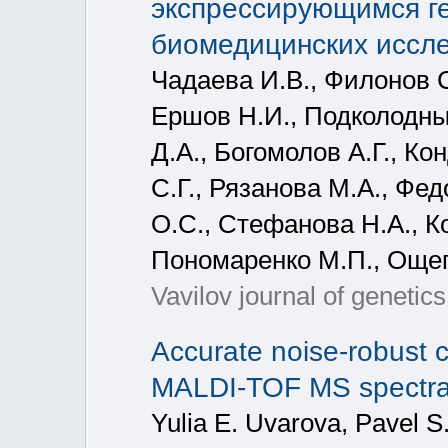
экспрессирующимся ге
биомедицинских иссл
Чадаева И.В., Филонов С
Ершов Н.И., Подколодный
Д.А., Богомолов А.Г., К
С.Г., Рязанова М.А., Фе
О.С., Стефанова Н.А., Ко
Пономаренко М.П., Още
Vavilov journal of genetic
Accurate noise-robust cl
MALDI-TOF MS spectra 
Yulia E. Uvarova, Pavel S