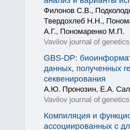
анализ и варианты ис
Филонов С.В., Подколодн
Твердохлеб Н.Н., Понома
А.Г., Пономаренко М.П.
Vavilov journal of genetic
GBS-DP: биоинформат
данных, полученных г
секвенирования
А.Ю. Пронозин, Е.А. Са
Vavilov journal of genetic
Компиляция и функцио
ассоциированных с дл