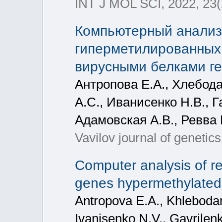
INT J MOL SCI, 2022, 23(
Компьютерный анализ
гиперметилированных
вирусными белками ге
Антропова Е.А., Хлебода
А.С., Иванисенко Н.В., Г
Адамовская А.В., Ревва 
Vavilov journal of genetic
Computer analysis of r
genes hypermethylated
Antropova E.A., Khleboda
Ivanisenko N.V., Gavrilen