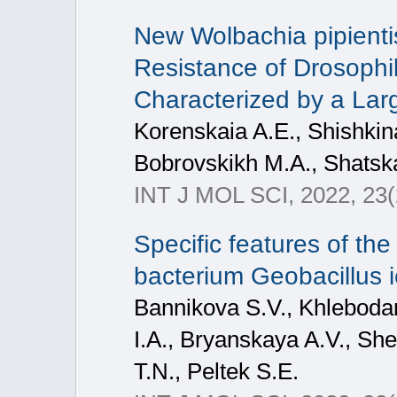
New Wolbachia pipienti
Resistance of Drosophi
Characterized by a La
Korenskaia A.E., Shishkin
Bobrovskikh M.A., Shatska
INT J MOL SCI, 2022, 23(
Specific features of th
bacterium Geobacillus ic
Bannikova S.V., Khleboda
I.A., Bryanskaya A.V., Sh
T.N., Peltek S.E.