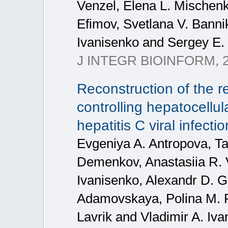
Venzel, Elena L. Mischenk
Efimov, Svetlana V. Bannik
Ivanisenko and Sergey E. 
J INTEGR BIOINFORM, 
Reconstruction of the r
controlling hepatocellu
hepatitis C viral infectio
Evgeniya A. Antropova, T
Demenkov, Anastasiia R. Vo
Ivanisenko, Alexandr D. G
Adamovskaya, Polina M. R
Lavrik and Vladimir A. Iv