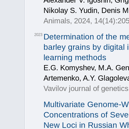
Alexander V. Igoshin, Gri
Nikolay S. Yudin, Denis M
Animals, 2024, 14(14):20
Determination of the m
2023
barley grains by digita
learning methods
E.G. Komyshev, M.A. Gena
Artemenko, A.Y. Glagoleva
Vavilov journal of genetic
Multivariate Genome-Wi
Concentrations of Sev
New Loci in Russian W