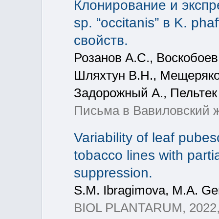
Клонирование и экспре
sp. “occitanis” в K. ph
свойств.
Розанов А.С., Воскобоев 
Шляхтун В.Н., Мещеряков
Задорожный А., Пельтек
Письма в Вавиловский ж
Variability of leaf pube
tobacco lines with part
suppression.
S.M. Ibragimova, M.A. Gen
BIOL PLANTARUM, 2022,