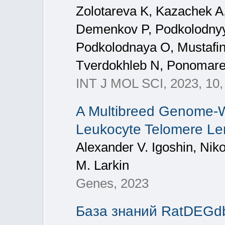
Zolotareva K, Kazachek A
Demenkov P, Podkolodnyy
Podkolodnaya O, Mustafin
Tverdokhleb N, Ponomar
INT J MOL SCI, 2023, 10,
A Multibreed Genome-Wi
Leukocyte Telomere Le
Alexander V. Igoshin, Nik
M. Larkin
Genes, 2023
База знаний RatDEGd