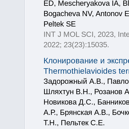
ED, Mescheryakova IA, Bl
Bogacheva NV, Antonov E
Peltek SE
INT J MOL SCI, 2023, Inte
2022; 23(23):15035.
Клонирование и экспр
Thermothielavioides ter
Задорожный А.В., Павло
Шляхтун В.Н., Розанов А.
Новикова Д.С., Баннико
А.Р., Брянская А.В., Боч
Т.Н., Пельтек С.Е.