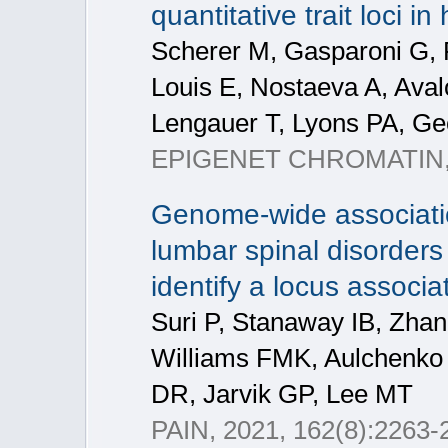
quantitative trait loci 
Scherer M, Gasparoni G,
Louis E, Nostaeva A, Ava
Lengauer T, Lyons PA, Ge
EPIGENET CHROMATIN, 2
Genome-wide associatio
lumbar spinal disorders
identify a locus associa
Suri P, Stanaway IB, Zhan
Williams FMK, Aulchenko
DR, Jarvik GP, Lee MT
PAIN, 2021, 162(8):2263-