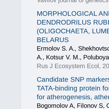
Vavilov journal of genetic
MORPHOLOGICAL AND
DENDRODRILUS RUBI
(OLIGOCHAETA, LUMB
BELARUS
Ermolov S. A., Shekhovtso
A., Kotsur V. M., Poluboyar
Rus J Ecosystem Ecol, 20
Candidate SNP markers si
TATA-binding protein f
for atherogenesis, athe
Bogomolov A, Filonov S, 