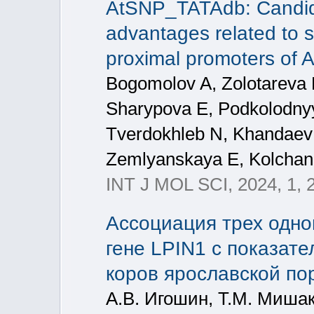
AtSNP_TATAdb: Candida
advantages related to s
proximal promoters of A
Bogomolov A, Zolotareva 
Sharypova E, Podkolodny
Tverdokhleb N, Khandaev
Zemlyanskaya E, Kolcha
INT J MOL SCI, 2024, 1, 
Ассоциация трех одн
гене LPIN1 с показат
коров ярославской по
А.В. Игошин, Т.М. Мишак