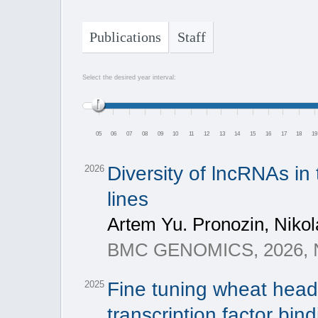
Publications
Staff
Select the desired year interval:
05
06
07
08
09
10
11
12
13
14
15
16
17
18
19
Diversity of lncRNAs in
2026
lines
Artem Yu. Pronozin, Nikol
BMC GENOMICS, 2026, №. 
Fine tuning wheat head
2025
transcription factor bi