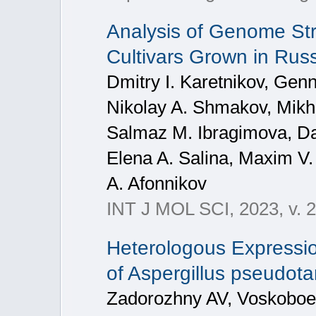
Analysis of Genome Stru
Cultivars Grown in Rus
Dmitry I. Karetnikov, Genn
Nikolay A. Shmakov, Mikha
Salmaz M. Ibragimova, Dan
Elena A. Salina, Maxim V.
A. Afonnikov
INT J MOL SCI, 2023, v. 2
Heterologous Expressio
of Aspergillus pseudota
Zadorozhny AV, Voskobo