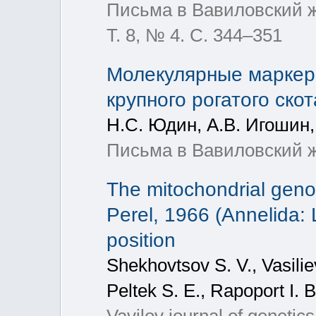
Письма в Вавиловский жу
Т. 8, № 4. С. 344–351
Молекулярные маркеры
крупного рогатого скот
Н.С. Юдин, А.В. Игошин,
Письма в Вавиловский ж
The mitochondrial gen
Perel, 1966 (Annelida: 
position
Shekhovtsov S. V., Vasiliev
Peltek S. E., Rapoport I. B