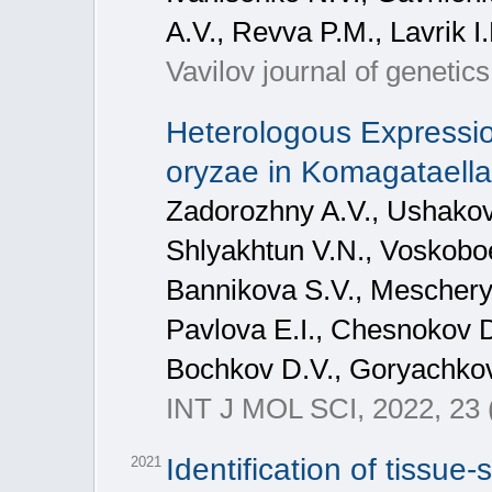
A.V., Revva P.M., Lavrik I
Vavilov journal of genetic
Heterologous Expressio
oryzae in Komagataella 
Zadorozhny A.V., Ushakov
Shlyakhtun V.N., Voskobo
Bannikova S.V., Mescherya
Pavlova E.I., Chesnokov 
Bochkov D.V., Goryachkov
INT J MOL SCI, 2022, 23 
Identification of tissu
2021