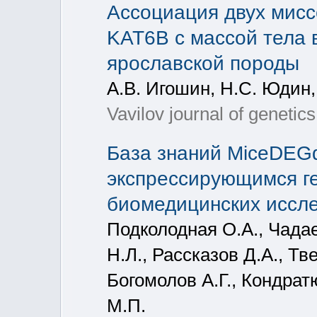
Ассоциация двух мисс
KAT6B с массой тела 
ярославской породы
А.В. Игошин, Н.С. Юдин,
Vavilov journal of genetic
База знаний MiceDEG
экспрессирующимся г
биомедицинских иссл
Подколодная О.А., Чада
Н.Л., Рассказов Д.А., Тв
Богомолов А.Г., Кондра
М.П.