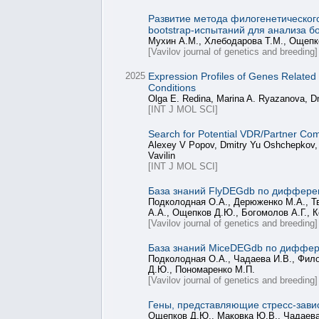
Развитие метода филогенетическог
bootstrap-испытаний для анализа 
Мухин А.М., Хлебодарова Т.М., Ощепк
[Vavilov journal of genetics and breeding]
2025
Expression Profiles of Genes Related
Conditions
Olga E. Redina, Marina A. Ryazanova, D
[INT J MOL SCI]
Search for Potential VDR/Partner Com
Alexey V Popov, Dmitry Yu Oshchepkov, V
Vavilin
[INT J MOL SCI]
База знаний FlyDEGdb по дифферен
Подколодная О.А., Дерюженко М.А., Тв
А.А., Ощепков Д.Ю., Богомолов А.Г., 
[Vavilov journal of genetics and breeding]
База знаний MiceDEGdb по диффер
Подколодная О.А., Чадаева И.В., Фило
Д.Ю., Пономаренко М.П.
[Vavilov journal of genetics and breeding]
Гены, представляющие стресс-зави
Ощепков Д.Ю., Маковка Ю.В., Чадаева 