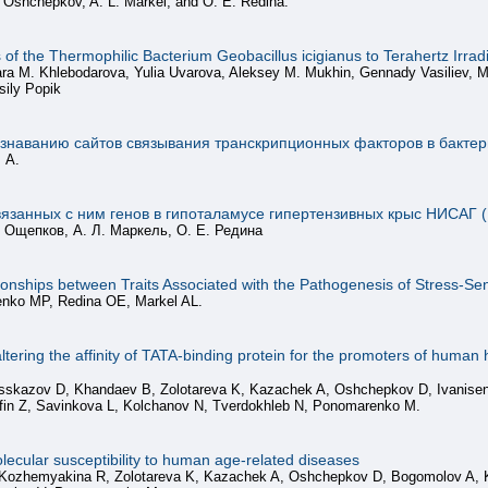
 Oshchepkov, A. L. Markel, and O. E. Redina.
of the Thermophilic Bacterium Geobacillus icigianus to Terahertz Irrad
a M. Khlebodarova, Yulia Uvarova, Aleksey M. Mukhin, Gennady Vasiliev, Mi
sily Popik
знаванию сайтов связывания транскрипционных факторов в бактер
 А.
вязанных с ним генов в гипоталамусе гипертензивных крыс НИСАГ (
. Ощепков, А. Л. Маркель, О. Е. Редина
nships between Traits Associated with the Pathogenesis of Stress-Sen
ko MP, Redina OE, Markel AL.
ltering the affinity of TATA-binding protein for the promoters of human
asskazov D, Khandaev B, Zolotareva K, Kazachek A, Oshchepkov D, Ivanise
in Z, Savinkova L, Kolchanov N, Tverdokhleb N, Ponomarenko M.
lecular susceptibility to human age-related diseases
 Kozhemyakina R, Zolotareva K, Kazachek A, Oshchepkov D, Bogomolov A, K