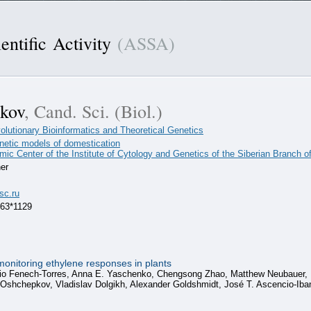
entific Activity
(ASSA)
kov
, Cand. Sci. (Biol.)
olutionary Bioinformatics and Theoretical Genetics
enetic models of domestication
ic Center of the Institute of Cytology and Genetics of the Siberian Branch 
er
sc.ru
-63*1129
 monitoring ethylene responses in plants
rio Fenech-Torres, Anna E. Yaschenko, Chengsong Zhao, Matthew Neubauer, 
y Oshchepkov, Vladislav Dolgikh, Alexander Goldshmidt, José T. Ascencio-I