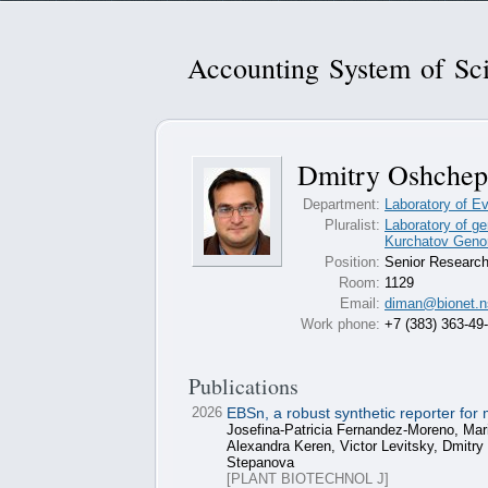
Accounting System of Sci
Dmitry Oshchep
Department:
Laboratory of Ev
Pluralist:
Laboratory of g
Kurchatov Genom
Position:
Senior Research
Room:
1129
Email:
diman@bionet.n
Work phone:
+7 (383) 363-49
Publications
2026
EBSn, a robust synthetic reporter for
Josefina-Patricia Fernandez-Moreno, Ma
Alexandra Keren, Victor Levitsky, Dmitr
Stepanova
[PLANT BIOTECHNOL J]