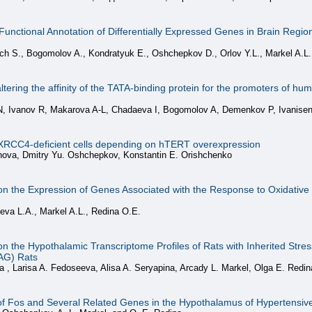
unctional Annotation of Differentially Expressed Genes in Brain Regio
h S., Bogomolov A., Kondratyuk E., Oshchepkov D., Orlov Y.L., Markel A.L.
ltering the affinity of the TATA-binding protein for the promoters of 
 N, Ivanov R, Makarova A-L, Chadaeva I, Bogomolov A, Demenkov P, Ivanis
XRCC4-deficient cells depending on hTERT overexpression
nova, Dmitry Yu. Oshchepkov, Konstantin E. Orishchenko
 on the Expression of Genes Associated with the Response to Oxidative
va L.A., Markel A.L., Redina O.E.
 on the Hypothalamic Transcriptome Profiles of Rats with Inherited Stre
AG) Rats
 , Larisa A. Fedoseeva, Alisa A. Seryapina, Arcady L. Markel, Olga E. Redin
of Fos and Several Related Genes in the Hypothalamus of Hypertensiv