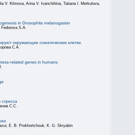
ia V. Klimova, Anna V. Ivanchihina, Tatiana I. Merkulova,
ryogenesis in Drosophila melanogaster
, Fedorova S.A.
лируют окружающие соматические клетки.
орова С.А.
eness-related genes in humans.
R.
ge
 стресса
ачев С.С.
pes
zur, E. B. Prokhortchouk, K. G. Skryabin