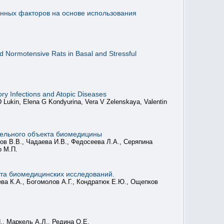
онных факторов на основе использования
d Normotensive Rats in Basal and Stressful
ry Infections and Atopic Diseases
 Lukin, Elena G Kondyurina, Vera V Zelenskaya, Valentin
дельного объекта биомедицины
ов В.В., Чадаева И.В., Федосеева Л.А., Серяпина
о М.П.
та биомедицинских исследований.
ева К.А., Богомолов А.Г., Кондратюк Е.Ю., Ощепков
., Маркель А.Л., Редина О.Е.