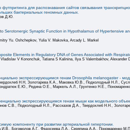
о футпритинга для распознавания сайтов связывания транскрипци
больших бактериальных геномных данных.
ов Д.Ю.
 to Serotonergic Synaptic Function in Hypothalamus of Hypertensive an
mitry Yu. Oshchepkov, Yulia V. Makovka, Arcady L. Markel
posite Elements in Regulatory DNA of Genes Associated with Respirato
ladislav V Kononchuk, Tatiana S Kalinina, Ilya S Valembakhov, Alexander D
циально экспрессирующимся генам Drosophila melanogaster - мо
ердохлеб Н.Н, Золотарева К.А., Маковка Ю.В., Подколодный Н.Л., Сусл
Кондратюк Е.Ю., Редина О.Е., Маркель А.Л., Грунтенко Н.Е., Пономаренк
енциально экспрессирующимся генам мыши как модельного объек
нов С.В., Подколодный Н.Л., Рассказов Д.А., Твердохлеб Н.Н., Золотар
симую компоненту при развитии артериальной гипертонии.
И.В., Богомолов А.Г., Федосеева Л.А., Серяпина А.А., Пономаренко М.П