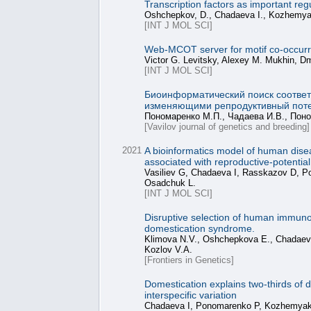
Transcription factors as important re
Oshchepkov, D., Chadaeva I., Kozhemyaki
[INT J MOL SCI]
Web-MCOT server for motif co-occurr
Victor G. Levitsky, Alexey M. Mukhin, D
[INT J MOL SCI]
Биоинформатический поиск соответ
изменяющими репродуктивный поте
Пономаренко М.П., Чадаева И.В., Поно
[Vavilov journal of genetics and breeding]
2021
A bioinformatics model of human disea
associated with reproductive-potentia
Vasiliev G, Chadaeva I, Rasskazov D, 
Osadchuk L.
[INT J MOL SCI]
Disruptive selection of human immuno
domestication syndrome.
Klimova N.V., Oshchepkova E., Chadaeva
Kozlov V.A.
[Frontiers in Genetics]
Domestication explains two-thirds of d
interspecific variation
Chadaeva I, Ponomarenko P, Kozhemyaki