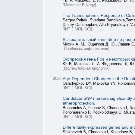
Yu. V. Makovka, L. A. Fedoseeva, D. Yu.
[Molecular Biology]
The Transcriptomic Response of Cells 
Sergey Peltek, Svetlana Bannikova,Tamar
Dmitry Oshchepkov, Alla Bryanskaya, Va
[INT J MOL SCI]
Вычислительный конвейер по распо
Мухин А. М., Ощепков Д. Ю., Лашин С.
[Проблемы информатики]
Экспрессия гена Fos и некоторых с
Ю. В. Маковка, Л. А. Федосеева, Д. Ю
[Молекулярная биология]
2023
Age-Dependent Changes in the Relatio
Oshchepkov DY, Makovka YV, Ponomaren
[INT J MOL SCI]
Candidate SNP markers significantly a
atheroprotection.
Bogomolov A, Filonov S, Chadaeva I, R
Ponomarenko P, Podkolodnaya O, Mustaf
[INT J MOL SCI]
Differentially expressed genes and mo
Shikhevich S, Chadaeva I, Khandaev B,