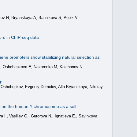
rov N, Bryanskaya A, Bannikova S, Popik V,
tors in ChIP-seq data
gene promoters show stabilizing natural selection as
L, Oshchepkova E, Nazarenko M, Kolchanov N.
r
 Oshchepkov, Evgeniy Demidov, Alla Bryanskaya, Nikolay
nes on the human Y chromosome as a self-
., Vasiliev G., Gutorova N., Ignatieva E., Savinkova