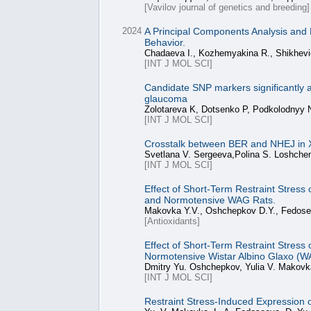
[Vavilov journal of genetics and breeding]
2024
A Principal Components Analysis and F
Behavior.
Chadaeva I., Kozhemyakina R., Shikhevic
[INT J MOL SCI]
Candidate SNP markers significantly a
glaucoma
Zolotareva K, Dotsenko P, Podkolodnyy
[INT J MOL SCI]
Crosstalk between BER and NHEJ in 
Svetlana V. Sergeeva,Polina S. Loshche
[INT J MOL SCI]
Effect of Short-Term Restraint Stress
and Normotensive WAG Rats.
Makovka Y.V., Oshchepkov D.Y., Fedosee
[Antioxidants]
Effect of Short-Term Restraint Stress
Normotensive Wistar Albino Glaxo (W
Dmitry Yu. Oshchepkov, Yulia V. Makovka
[INT J MOL SCI]
Restraint Stress-Induced Expression 