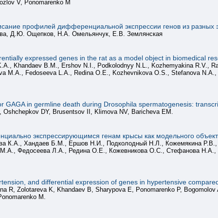
Kozlov V, Ponomarenko M
описание профилей дифференциальной экспрессии генов из разных 
оева, Д.Ю. Ощепков, Н.А. Омельянчук, Е.В. Землянская
ntially expressed genes in the rat as a model object in biomedical re
a K.A., Khandaev B.M., Ershov N.I., Podkolodnyy N.L., Kozhemyakina R.V., 
va M.A., Fedoseeva L.A., Redina О.Е., Kozhevnikova O.S., Stefanova N.A.,
tor GAGA in germline death during Drosophila spermatogenesis: transcr
, Oshchepkov DY, Brusentsov II, Klimova NV, Baricheva EM.
нциально экспрессирующимся генам крысы как модельного объект
ва К.А., Хандаев Б.М., Ершов Н.И., Подколодный Н.Л., Кожемякина Р.В.,
 М.А., Федосеева Л.А., Редина О.Е., Кожевникова О.С., Стефанова Н.А.,
ypertension, and differential expression of genes in hypertensive compar
a R, Zolotareva K, Khandaev B, Sharypova E, Ponomarenko P, Bogomolov A
 Ponomarenko M.