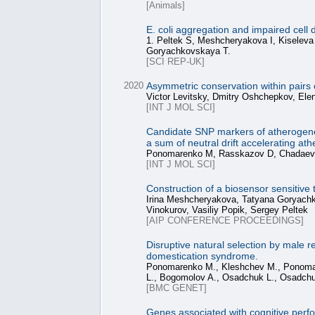
[Animals]
E. coli aggregation and impaired cell di
1. Peltek S, Meshcheryakova I, Kiselev
Goryachkovskaya T.
[SCI REP-UK]
2020
Asymmetric conservation within pairs 
Victor Levitsky, Dmitry Oshchepkov, El
[INT J MOL SCI]
Candidate SNP markers of atherogenesis
a sum of neutral drift accelerating ath
Ponomarenko M, Rasskazov D, Chadaeva
[INT J MOL SCI]
Construction of a biosensor sensitive
Irina Meshcheryakova, Tatyana Goryachk
Vinokurov, Vasiliy Popik, Sergey Peltek
[AIP CONFERENCE PROCEEDINGS]
Disruptive natural selection by male
domestication syndrome.
Ponomarenko M., Kleshchev M., Ponomare
L., Bogomolov A., Osadchuk L., Osadch
[BMC GENET]
Genes associated with cognitive perf