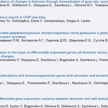
gulators of changes in behavior through domestication of gray rats: qua
na R., Shikhevich S., Sharypova E., Savinkova L., Klimova N.V., Tsukanov 
ence search in ChIP-seq data
mitry Yu. Oshchepkov, Elena V. Zemlyanskaya, Sergey A. Lashin
ствия дифференциально экспрессируемых генов домашних и диких
нциал человека.
маренко П.М., Богомолов А.Г., Ощепков Д.Ю., Шарыпова Е.Б., Суслов В.
ses on the basis of differentially expressed genes (of domestic versus
l changes.
Ponomarenko P, Sharypova E, Drachkova I, Bogomolov A, Savinkova L, Pon
stimulatory and immunosuppressive genes both provokes and prevents rh
 I., Sharypova E., Ponomarenko P., Drachkova I., Rasskazov D., Oshchepk
ifferential-gene-expression variance between domestic and wild animals;
na R, Suslov V, Bogomolov A, Klimova N, Shikhevich S, Savinkova L, Osh