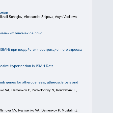
iation
khail Scheglov, Aleksandra Shipova, Asya Vasilieva,
иальных геномах de novo
ISIAH) при воздействии рестрикционного стресса
sitive Hypertension in ISIAH Rats
 hub genes for atherogenesis, atherosclerosis and
nko VA, Demenkov P, Podkolodnyy N, Kondratyuk E,
limova NV, Ivanisenko VA, Demenkov P, Mustafin Z,