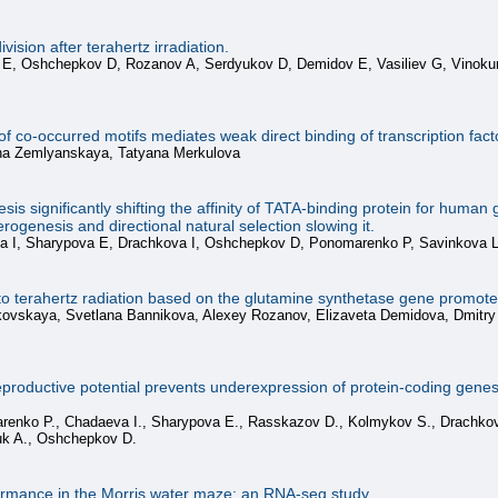
vision after terahertz irradiation.
a E, Oshchepkov D, Rozanov A, Serdyukov D, Demidov E, Vasiliev G, Vinoku
of co-occurred motifs mediates weak direct binding of transcription fac
ena Zemlyanskaya, Tatyana Merkulova
 significantly shifting the affinity of TATA-binding protein for human 
erogenesis and directional natural selection slowing it.
 I, Sharypova E, Drachkova I, Oshchepkov D, Ponomarenko P, Savinkova 
 to terahertz radiation based on the glutamine synthetase gene promote
ovskaya, Svetlana Bannikova, Alexey Rozanov, Elizaveta Demidova, Dmitry
 reproductive potential prevents underexpression of protein-coding ge
nko P., Chadaeva I., Sharypova E., Rasskazov D., Kolmykov S., Drachkova I
uk A., Oshchepkov D.
ormance in the Morris water maze: an RNA-seq study