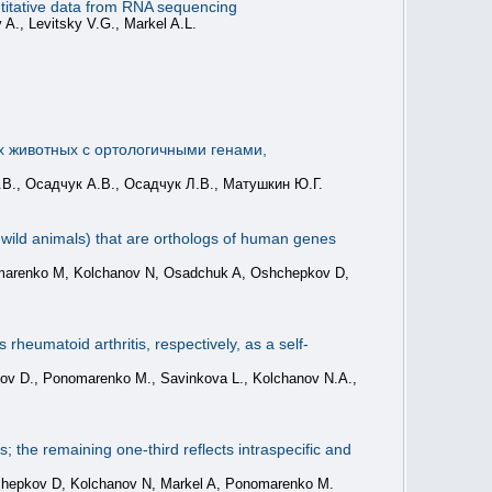
ntitative data from RNA sequencing
A., Levitsky V.G., Markel A.L.
 животных с ортологичными генами,
В., Осадчук А.В., Осадчук Л.В., Матушкин Ю.Г.
 wild animals) that are orthologs of human genes
omarenko M, Kolchanov N, Osadchuk A, Oshchepkov D,
eumatoid arthritis, respectively, as a self-
ov D., Ponomarenko M., Savinkova L., Kolchanov N.A.,
 the remaining one-third reflects intraspecific and
chepkov D, Kolchanov N, Markel A, Ponomarenko M.