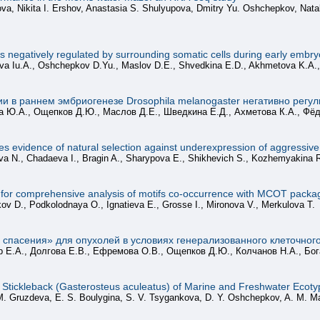
tova, Nikita I. Ershov, Anastasia S. Shulyupova, Dmitry Yu. Oshchepkov, Natal
s is negatively regulated by surrounding somatic cells during early emb
va Iu.A., Oshchepkov D.Yu., Maslov D.E., Shvedkina E.D., Akhmetova K.A.
 в раннем эмбриогенезе Drosophila melanogaster негативно регу
а Ю.А., Ощепков Д.Ю., Маслов Д.Е., Шведкина Е.Д., Ахметова К.А., Фёд
es evidence of natural selection against underexpression of aggressiv
 N., Chadaeva I., Bragin A., Sharypova E., Shikhevich S., Kozhemyakina 
nt for comprehensive analysis of motifs co-occurrence with MCOT packa
v D., Podkolodnaya O., Ignatieva E., Grosse I., Mironova V., Merkulova T.
 спасения» для опухолей в условиях генерализованного клеточного
р Е.А., Долгова Е.В., Ефремова О.В., Ощепков Д.Ю., Колчанов Н.А., Бог
 Stickleback (Gasterosteus aculeatus) of Marine and Freshwater Ecoty
M. Gruzdeva, E. S. Boulygina, S. V. Tsygankova, D. Y. Oshchepkov, A. M. Ma