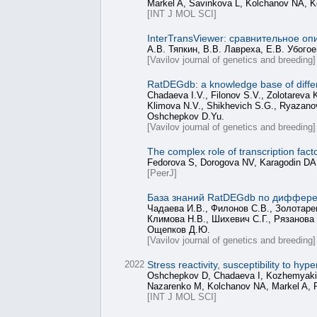
Markel A, Savinkova L, Kolchanov NA, 
[INT J MOL SCI]
InterTransViewer: сравнительное 
А.В. Тяпкин, В.В. Лавреха, Е.В. Убог
[Vavilov journal of genetics and breeding]
RatDEGdb: a knowledge base of differe
Chadaeva I.V., Filonov S.V., Zolotarev
Klimova N.V., Shikhevich S.G., Ryazano
Oshchepkov D.Yu.
[Vavilov journal of genetics and breeding]
The complex role of transcription fac
Fedorova S, Dorogova NV, Karagodin DA
[PeerJ]
База знаний RatDEGdb по диффере
Чадаева И.В., Филонов С.В., Золотаре
Климова Н.В., Шихевич С.Г., Рязанова
Ощепков Д.Ю.
[Vavilov journal of genetics and breeding]
2022
Stress reactivity, susceptibility to h
Oshchepkov D, Chadaeva I, Kozhemyakin
Nazarenko M, Kolchanov NA, Markel A,
[INT J MOL SCI]