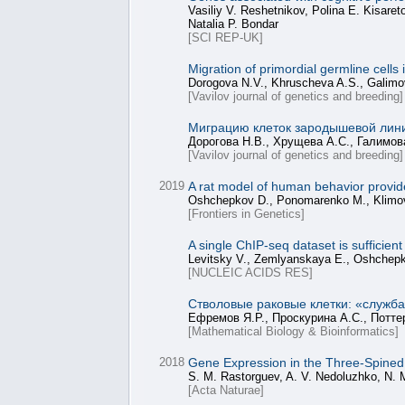
Vasiliy V. Reshetnikov, Polina E. Kisare
Natalia P. Bondar
[SCI REP-UK]
Migration of primordial germline cell
Dorogova N.V., Khruscheva A.S., Galimo
[Vavilov journal of genetics and breeding]
Миграцию клеток зародышевой линии
Дорогова Н.В., Хрущева А.С., Галимов
[Vavilov journal of genetics and breeding]
2019
A rat model of human behavior provid
Oshchepkov D., Ponomarenko M., Klimova
[Frontiers in Genetics]
A single ChIP-seq dataset is sufficie
Levitsky V., Zemlyanskaya E., Oshchepko
[NUCLEIC ACIDS RES]
Стволовые раковые клетки: «служба
Ефремов Я.Р., Проскурина А.С., Потте
[Mathematical Biology & Bioinformatics]
2018
Gene Expression in the Three-Spined
S. M. Rastorguev, A. V. Nedoluzhko, N. 
[Acta Naturae]