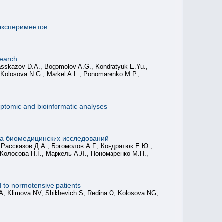
экспериментов
search
Rasskazov D.A., Bogomolov A.G., Kondratyuk E.Yu.,
 Kolosova N.G., Markel A.L., Ponomarenko M.P.,
iptomic and bioinformatic analyses
а биомедицинских исследований
 Рассказов Д.А., Богомолов А.Г., Кондратюк Е.Ю.,
 Колосова Н.Г., Маркель А.Л., Пономаренко М.П.,
ed to normotensive patients
, Klimova NV, Shikhevich S, Redina O, Kolosova NG,