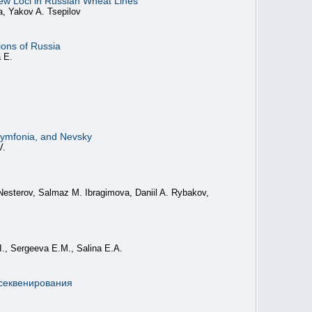
ew Loci in Russian Wheat Lines
a, Yakov A. Tsepilov
ions of Russia
a E.
 Symfonia, and Nevsky
V.
 Nesterov, Salmaz M. Ibragimova, Daniil A. Rybakov,
I., Sergeeva E.M., Salina E.A.
секвенирования