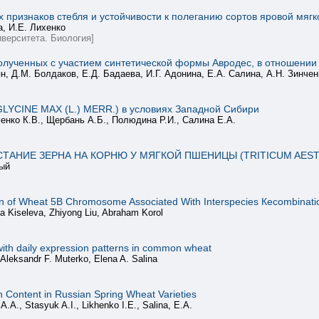
признаков стебля и устойчивости к полеганию сортов яровой мягкой
а, И.Е. Лихенко
верситета. Биология]
лученных с участием синтетической формы Авродес, в отношении 
ян, Д.М. Болдаков, Е.Д. Бадаева, И.Г. Адонина, Е.А. Салина, А.Н. Зинче
GLYCINE MAX (L.) MERR.) в условиях Западной Сибири
енко К.В., Щербань А.Б., Полюдина Р.И., Салина Е.А.
АНИЕ ЗЕРНА НА КОРНЮ У МЯГКОЙ ПШЕНИЦЫ (TRITICUM AESTI
ный
tion of Wheat 5B Сhromosome Associated With Interspecies Кecombinat
na Kiseleva, Zhiyong Liu, Abraham Korol
with daily expression patterns in common wheat
 Aleksandr F. Muterko, Elena A. Salina
in Content in Russian Spring Wheat Varieties
A.A., Stasyuk A.I., Likhenko I.E., Salina, E.A.