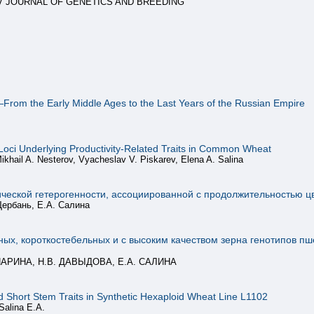
AVILOV JOURNAL OF GENETICS AND BREEDING
—From the Early Middle Ages to the Last Years of the Russian Empire
le Loci Underlying Productivity-Related Traits in Common Wheat
Mikhail A. Nesterov, Vyacheslav V. Piskarev, Elena A. Salina
ической гетерогенности, ассоциированной с продолжительностью ц
Щербань, Е.А. Салина
ых, короткостебельных и с высоким качеством зерна генотипов п
АПАРИНА, Н.В. ДАВЫДОВА, Е.А. САЛИНА
d Short Stem Traits in Synthetic Hexaploid Wheat Line L1102
Salina E.A.