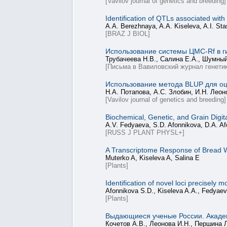
[Vavilov journal of genetics and breeding]
Identification of QTLs associated with
A.A. Berezhnaya, A.A. Kiseleva, A.I. Sta
[BRAZ J BIOL]
Использование системы ЦМС-Rf в г
Трубачеева Н.В., Салина Е.А., Шумный
[Письма в Вавиловский журнал генетик
Использование метода BLUP для оц
Н.А. Потапова, А.С. Злобин, И.Н. Леон
[Vavilov journal of genetics and breeding]
Biochemical, Genetic, and Grain Digita
A.V. Fedyaeva, S.D. Afonnikova, D.A. Af
[RUSS J PLANT PHYSL+]
A Transcriptome Response of Bread W
Muterko A, Kiseleva A, Salina E
[Plants]
Identification of novel loci precisely
Afonnikova S.D., Kiseleva A.A., Fedyaev
[Plants]
Выдающиеся ученые России. Акаде
Кочетов А.В., Леонова И.Н., Першина Л