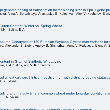
h genome editing of transcription factor binding sites in Ppd-1 gene p
ova, Alina A. Berezhnaya, Anastasiya E. Kolozhvari, Alex V. Kochetov, Elena
Gluten Content: Winter vs. Spring Wheat
I.N.; Salina, E.A.
puted Genotypes of 180 Eurasian Soybean Glycine max Varieties for O
eva, Alexander S. Zlobin, Andrey B. Shcherban, Anna V. Fedyaeva, Elena A. 
Content in Grain of Synthetic Wheat Line
nko, E.A. Salina, and V. K. Shumny
ad wheat cultivars (Triticum aestivum L.) with distinct breeding statuse
 E.A. Salina
ading and maturity time in common wheat under long-day conditions and 
, E.A. Salina
ные маркеры устойчивости сахарной свеклы к патогенам