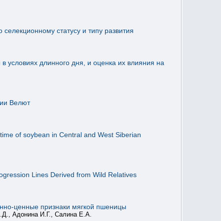
о селекционному статусу и типу развития
 условиях длинного дня, и оценка их влияния на
нии Велют
time of soybean in Central and West Siberian
ogression Lines Derived from Wild Relatives
ионно-ценные признаки мягкой пшеницы
.Д., Адонина И.Г., Салина Е.А.