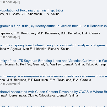
и и селекции]
ulation of Puccinia graminis f. sp. tritici
nov, N.I. Boiko, V.P. Shamanin, E.A. Salina
graminis f. sp. tritici, существующих на мягкой пшенице в Поволжс
Баранова, Т.М. Коломиец, М.И. Киселева, В.Н. Кельбин, Е.А. Салина
и и селекции]
y maturity in spring bread wheat using the association analysis and gene 
Elena V. Ageeva, Ivan E. Likhenko, Elena A. Salina
rsity of the 175 Soybean Breeding Lines and Varieties Cultivated in W
n, Roman N. Perfil’ev, Gennady V. Vasiliev, Elena A. Salina, Yakov A. Tsepi
ии пшеницы – потенциального источника хозяйственно ценных приз
ева, И.Н. Леонова, Е.Г. Комышев, Е.М. Тимонова, Е.А. Салина
и и селекции]
opheevii Associated with Gluten Content Revealed by GWAS in Wheat B
Alina A. Berezhnaya, Olga A. Orlovskaya, Elena A. Salina