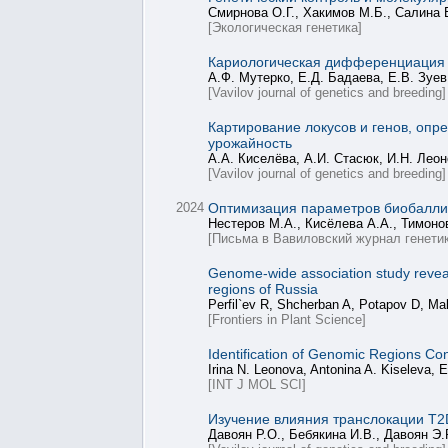
Смирнова О.Г., Хакимов М.Б., Салина 
[Экологическая генетика]
Кариологическая дифференциация ср
А.Ф. Мутерко, Е.Д. Бадаева, Е.В. Зуев
[Vavilov journal of genetics and breeding]
Картирование локусов и генов, опр
урожайность
А.А. Киселёва, А.И. Стасюк, И.Н. Леон
[Vavilov journal of genetics and breeding]
2024
Оптимизация параметров биобаллис
Нестеров М.А., Кисёлева А.А., Тимоно
[Письма в Вавиловский журнал генетик
Genome-wide association study reveal
regions of Russia
Perfil`ev R, Shcherban A, Potapov D, Ma
[Frontiers in Plant Science]
Identification of Genomic Regions Co
Irina N. Leonova, Antonina A. Kiseleva, E
[INT J MOL SCI]
Изучение влияния транслокации T2D
Давоян Р.О., Бебякина И.В., Давоян Э.