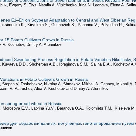
n Study of Concentrations of Seven Elements in Seeds Reveals Four N
k, Evgeny S. Tiys, Natalia A. Vinichenko, Irina N. Leonova, Elena A. Salin
ty Genes E1–E4 on Soybean Adaptation to Central and West Siberian Reg
Maksimenko K., Kiryukhin S., Gurinovich S., Panarina V., Polyudina R., Salin
or 15 Potato Cultivars Grown in Russia
ex V. Kochetov, Dmitry A. Afonnikov
nduced Sweetening Process Regulation in Potato Varieties Nikulinsky,
., Kuvaeva D.D., Shcherban A.B., Ibragimova S.M., Salina E.A., Kochetov A.
Variations in Potato Cultivars Grown in Russia
v, Stepan V. Toshchakov, Nikolay A. Shmakov, Mikhail A. Genaev, Mikhail A.
Maxim V. Patrushev, Alex V. Kochetov and Dmitry A. Afonnikov
 on spring bread wheat in Russia
, Morozova E.V., Laprina Yu.V., Baranova O.A., Kolomiets T.M., Kiseleva M.
йер для обработки данных, полученных генотипированием путем 
нников