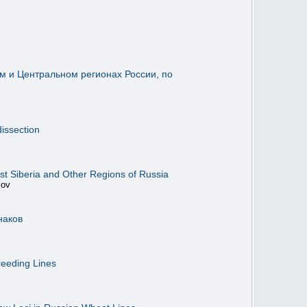
ком и Центральном регионах России, по
dissection
est Siberia and Other Regions of Russia
lov
наков
reeding Lines