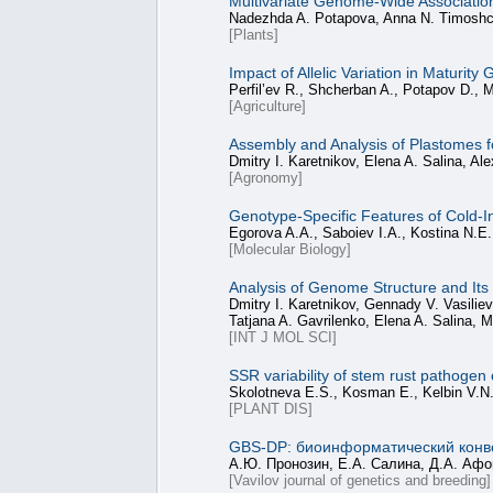
Multivariate Genome-Wide Associatio
Nadezhda A. Potapova, Anna N. Timoshchu
[Plants]
Impact of Allelic Variation in Maturi
Perfil’ev R., Shcherban A., Potapov D., 
[Agriculture]
Assembly and Analysis of Plastomes f
Dmitry I. Karetnikov, Elena A. Salina, Al
[Agronomy]
Genotype-Specific Features of Cold-I
Egorova A.A., Saboiev I.A., Kostina N.E
[Molecular Biology]
Analysis of Genome Structure and Its 
Dmitry I. Karetnikov, Gennady V. Vasilie
Tatjana A. Gavrilenko, Elena A. Salina, 
[INT J MOL SCI]
SSR variability of stem rust pathogen
Skolotneva E.S., Kosman E., Kelbin V.N.
[PLANT DIS]
GBS-DP: биоинформатический конве
А.Ю. Пронозин, Е.А. Салина, Д.А. Афо
[Vavilov journal of genetics and breeding]