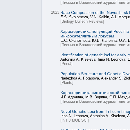
[Письма в Вавиловский журнал генетик
2023
Race Composition of the Novosibirsk Pop
E.S. Skolotneva, V.N. Kelbin, A.I. Morgu
[Biology Bulletin Reviews]
Характеристика популяций Puccinia 
микросателлитным локусам
Е.С. Сколотнева, Ю.В. Лаприна, О.А. 
[Письма в Вавиловский журнал генетик
Identification of genetic loci for earl
Antonina A. Kiseleva, Irina N. Leonova, 
[PeerJ]
Population Structure and Genetic Dive
Nadezhda A. Potapova, Alexander S. Zlobi
[Plants]
Характеристика синтетической лин
И.Г. Адонина, М.В. Зорина, С.П. Мехди
[Письма в Вавиловский журнал генетик
Novel Genetic Loci from Triticum tim
Irina N. Leonova, Antonina A. Kiseleva, 
[INT J MOL SCI]