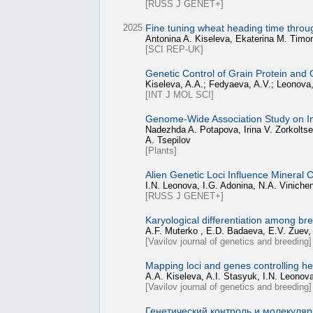
[RUSS J GENET+]
2025
Fine tuning wheat heading time throug
Antonina A. Kiseleva, Ekaterina M. Timon
[SCI REP-UK]
Genetic Control of Grain Protein and 
Kiseleva, A.A.; Fedyaeva, A.V.; Leonova, 
[INT J MOL SCI]
Genome-Wide Association Study on Im
Nadezhda A. Potapova, Irina V. Zorkolts
A. Tsepilov
[Plants]
Alien Genetic Loci Influence Mineral 
I.N. Leonova, I.G. Adonina, N.A. Viniche
[RUSS J GENET+]
Karyological differentiation among bre
A.F. Muterko , E.D. Badaeva, E.V. Zuev,
[Vavilov journal of genetics and breeding]
Mapping loci and genes controlling he
A.A. Kiseleva, A.I. Stasyuk, I.N. Leonova
[Vavilov journal of genetics and breeding]
Генетический контроль и молекуляр