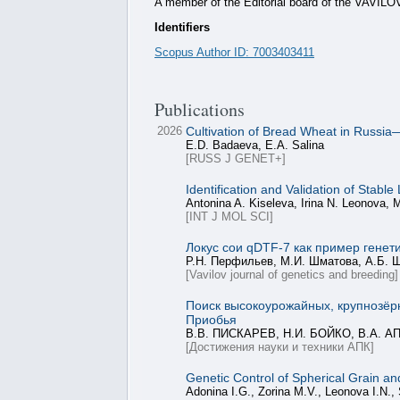
A member of the Editorial board of the V
Identifiers
Scopus Author ID: 7003403411
Publications
2026
Cultivation of Bread Wheat in Russia
E.D. Badaeva, E.A. Salina
[RUSS J GENET+]
Identification and Validation of Stab
Antonina A. Kiseleva, Irina N. Leonova, 
[INT J MOL SCI]
Локус сои qDTF-7 как пример генет
Р.Н. Перфильев, М.И. Шматова, А.Б. 
[Vavilov journal of genetics and breeding]
Поиск высокоурожайных, крупнозёрн
Приобья
В.В. ПИСКАРЕВ, Н.И. БОЙКО, В.А. 
[Достижения науки и техники АПК]
Genetic Control of Spherical Grain an
Adonina I.G., Zorina M.V., Leonova I.N., 