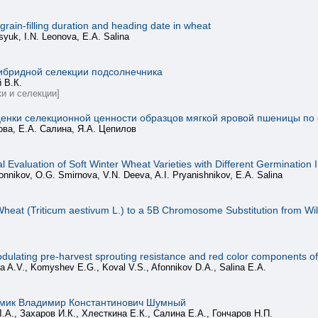
 grain-filling duration and heading date in wheat
syuk, I.N. Leonova, E.A. Salina
ибридной селекции подсолнечника
 В.К.
и и селекции]
енки селекционной ценности образцов мягкой яровой пшеницы по 
ова, Е.А. Салина, Я.А. Цепилов
l Evaluation of Soft Winter Wheat Varieties with Different Germination 
onnikov, O.G. Smirnova, V.N. Deeva, A.I. Pryanishnikov, E.A. Salina
heat (Triticum aestivum L.) to a 5B Chromosome Substitution from W
 modulating pre-harvest sprouting resistance and red color components of
a A.V., Komyshev E.G., Koval V.S., Afonnikov D.A., Salina E.A.
мик Владимир Константинович Шумный
.А., Захаров И.К., Хлесткина Е.К., Салина Е.А., Гончаров Н.П.