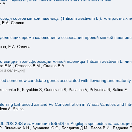
Е.А.
еди сортов мягкой пшеницы (Triticum aestivum L.), контрастных п
, Е.А. Салина
еделяющих время колошения и созревания яровой мягкой пшеницы в
ова, Е.А. Салина
тики для трансформации мягкой пшеницы Triticum aestivum L. ли
ва Е.М., Сергеева Е.М., Салина Е.А
и и селекции]
ed some new candidate genes associated with flowering and maturity 
ksimenko K, Kiryukhin S, Gurinovich S, Panarina V, Polyudina R, Salina E
nferring Enhanced Zn and Fe Concentration in Wheat Varieties and Intr
lena A. Salina
L.2DS-2SS и замещения 5S(5D) от Aegilops speltoides на селекц
Р., Зинченко А.Н., Зубанова Ю.С., Болдаков Д.М., Басов В.И., Бадаева Е