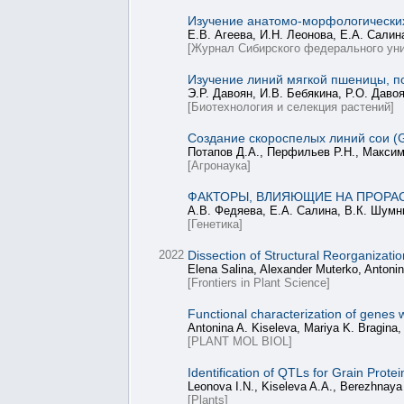
Изучение анатомо-морфологических 
Е.В. Агеева, И.Н. Леонова, Е.А. Салин
[Журнал Сибирского федерального уни
Изучение линий мягкой пшеницы, по
Э.Р. Давоян, И.В. Бебякина, Р.О. Даво
[Биотехнология и селекция растений]
Создание скороспелых линий сои (
Потапов Д.А., Перфильев Р.Н., Максим
[Агронаука]
ФАКТОРЫ, ВЛИЯЮЩИЕ НА ПРОРАСТ
А.В. Федяева, Е.А. Салина, В.К. Шум
[Генетика]
2022
Dissection of Structural Reorganiza
Elena Salina, Alexander Muterko, Antoni
[Frontiers in Plant Science]
Functional characterization of genes 
Antonina A. Kiseleva, Mariya K. Bragina,
[PLANT MOL BIOL]
Identification of QTLs for Grain Prote
Leonova I.N., Kiseleva A.A., Berezhnaya 
[Plants]