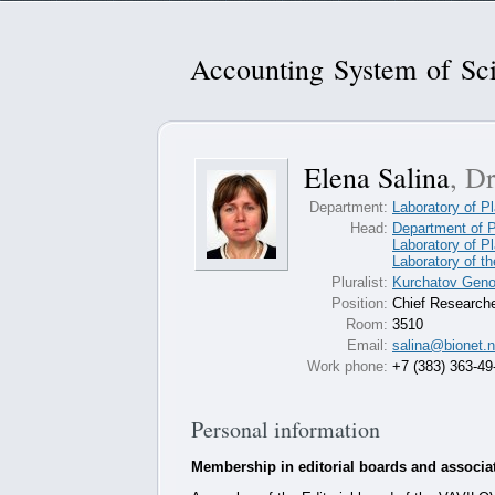
Accounting System of Sci
Elena Salina
, Dr
Department:
Laboratory of P
Head:
Department of P
Laboratory of P
Laboratory of t
Pluralist:
Kurchatov Genom
Position:
Chief Research
Room:
3510
Email:
salina@bionet.n
Work phone:
+7 (383) 363-49
Personal information
Membership in editorial boards and associa