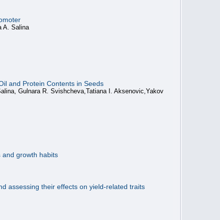
romoter
 A. Salina
il and Protein Contents in Seeds
Salina, Gulnara R. Svishcheva,Tatiana I. Aksenovic,Yakov
s and growth habits
assessing their effects on yield-related traits