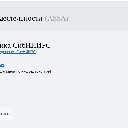
 деятельности
(ASSA)
етика СибНИИРС
орудования СибНИИРС
ич
 филиала по инфраструктуре]
ники