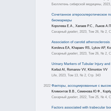
Бюллетень сибирской медицины, 2023, 
Сочетанное атеросклеротическое п
биомаркеры
Королева Е.А., Хапаев Р.С., Лыков А.П
Сахарный диабет, 2023, Том 26, № 2, С
Association of carotid atherosclerosis
Koroleva EA, Khapaev RS, Lykov AP, Kor
Сахарный диабет, 2023, Том 26, № 2, С
Urinary Markers of Tubular Injury and
Korbut AI, Romanov VV, Klimontov VV
Life, 2023, Том 13, № 2, Стр. 343
Факторы, ассоциированные с высок
2022
Климонтов В.В., Семенова Ю.Ф., Корбу
Сахарный диабет, 2022, Том 25, № 4, С
Factors associated with trabecular b