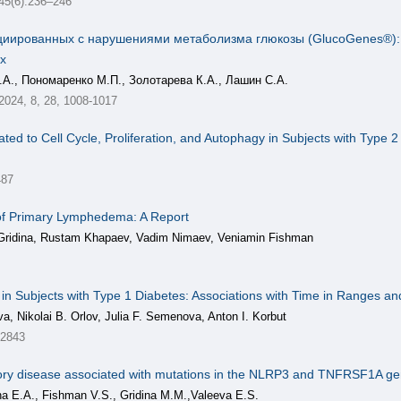
 45(6):236–246
социированных с нарушениями метаболизма глюкозы (GlucoGenes®)
х
.А., Пономаренко М.П., Золотарева К.А., Лашин С.А.
 2024, 8, 28, 1008-1017
ated to Cell Cycle, Proliferation, and Autophagy in Subjects with Type
487
 of Primary Lymphedema: A Report
 Gridina, Rustam Khapaev, Vadim Nimaev, Veniamin Fishman
n Subjects with Type 1 Diabetes: Associations with Time in Ranges and
a, Nikolai B. Orlov, Julia F. Semenova, Anton I. Korbut
 2843
tory disease associated with mutations in the NLRP3 and TNFRSF1A gene
na E.A., Fishman V.S., Gridina M.M.,Valeeva E.S.