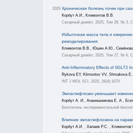
Хроническая болезнь почек при сах
2025
Корбут А.И., Климонтов В.В.
Сахарный диабет, 2025, Том 28, № 3, С
Избыточная масса тела и ожирение
ремоделирования
Климонтов В.В., Юшин А.Ю., Семёнова
Сахарный диабет, 2025, Том 27, № 6, С
Anti-Inflammatory Effects of SGLT2 I
Rykova EY, Klimontov VV, Shmakova E, 
INT J MOL SCI, 2025, 26(4):1670
Эмпаглифлозин уменьшает изменени
Корбут А. И., Ананишникова Е. А., Бга
Бюллетень экспериментальной биологии
Влияние эмпаглифлозина на параме
Корбут А.И. , Хапаев Р.С. , Климонтов 