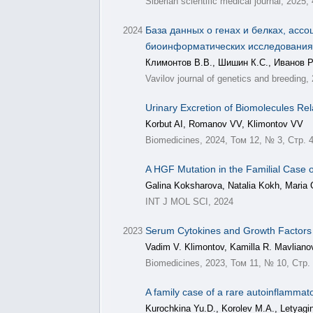
Siberian scientific medical journal, 2025,
База данных о генах и белках, ас
2024
биоинформатических исследования
Климонтов В.В., Шишин К.С., Иванов Р
Vavilov journal of genetics and breeding,
Urinary Excretion of Biomolecules Rel
Korbut AI, Romanov VV, Klimontov VV
Biomedicines, 2024, Том 12, № 3, Стр. 
A HGF Mutation in the Familial Case
Galina Koksharova, Natalia Kokh, Maria
INT J MOL SCI, 2024
Serum Cytokines and Growth Factors i
2023
Vadim V. Klimontov, Kamilla R. Mavlianov
Biomedicines, 2023, Том 11, № 10, Стр.
A family case of a rare autoinflamma
Kurochkina Yu.D., Korolev M.A., Letyagi