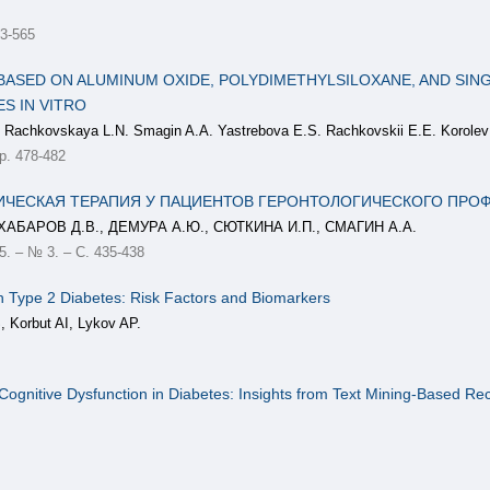
53-565
ASED ON ALUMINUM OXIDE, POLYDIMETHYLSILOXANE, AND SIN
S IN VITRO
. Rachkovskaya L.N. Smagin A.A. Yastrebova E.S. Rachkovskii E.E. Korolev 
p. 478-482
ЧЕСКАЯ ТЕРАПИЯ У ПАЦИЕНТОВ ГЕРОНТОЛОГИЧЕСКОГО ПРОФ
АБАРОВ Д.В., ДЕМУРА А.Ю., СЮТКИНА И.П., СМАГИН А.А.
5. – № 3. – С. 435-438
th Type 2 Diabetes: Risk Factors and Biomarkers
 Korbut AI, Lykov AP.
ognitive Dysfunction in Diabetes: Insights from Text Mining-Based Rec