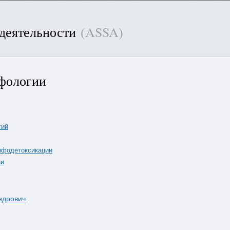
 деятельности
(ASSA)
фологии
гий
мфодетоксикации
ни
ндрович