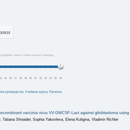
ники
содержать записи только нужного периода:
14
15
16
17
18
19
20
21
22
23
24
25
26
ное руководство
Учебные курсы
Патенты
le recombinant vaccinia virus VV-GMCSF-Lact against glioblastoma usin
Tatiana Shnaider, Sophia Yakovleva, Elena Kuligina, Vladimir Richter