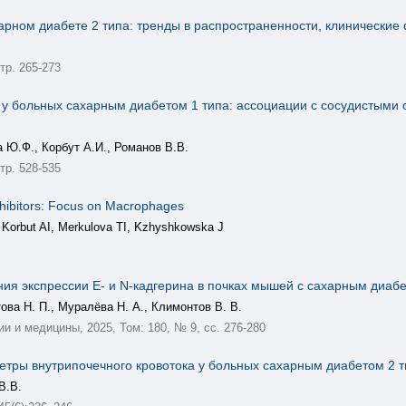
арном диабете 2 типа: тренды в распространенности, клинические
тр. 265-273
 у больных сахарным диабетом 1 типа: ассоциации с сосудистыми
 Ю.Ф., Корбут А.И., Романов В.В.
тр. 528-535
nhibitors: Focus on Macrophages
Korbut AI, Merkulova TI, Kzhyshkowska J
я экспрессии E- и N-кадгерина в почках мышей с сахарным диабе
това Н. П., Муралёва Н. А., Климонтов В. В.
 и медицины, 2025, Том: 180, № 9, сс. 276-280
тры внутрипочечного кровотока у больных сахарным диабетом 2 
В.В.