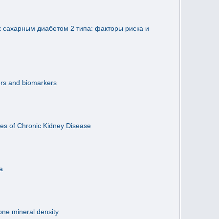
 сахарным диабетом 2 типа: факторы риска и
tors and biomarkers
pes of Chronic Kidney Disease
а
one mineral density