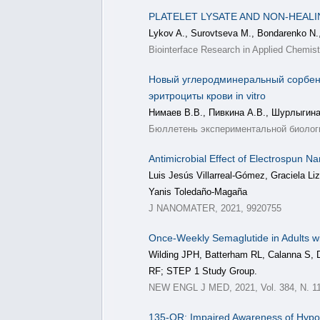
PLATELET LYSATE AND NON-HEAL
Lykov A., Surovtseva M., Bondarenko N.
Biointerface Research in Applied Chemis
Новый углеродминеральный сорбент
эритроциты крови in vitro
Нимаев В.В., Пивкина А.В., Шурлыгина 
Бюллетень экспериментальной биологии
Antimicrobial Effect of Electrospun N
Luis Jesús Villarreal-Gómez, Graciela 
Yanis Toledaño-Magaña
J NANOMATER, 2021, 9920755
Once-Weekly Semaglutide in Adults wi
Wilding JPH, Batterham RL, Calanna S,
RF; STEP 1 Study Group.
NEW ENGL J MED, 2021, Vol. 384, N. 11
135-OR: Impaired Awareness of Hypogl