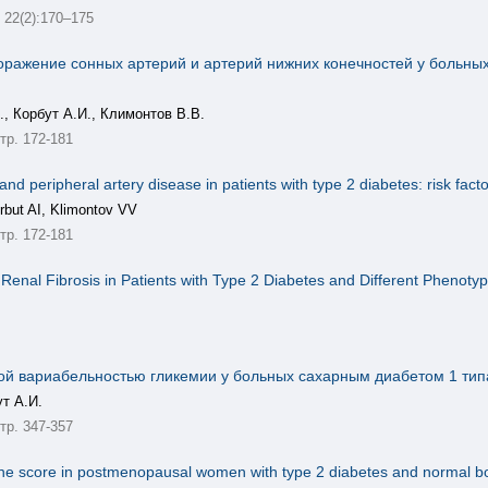
22(2):170–175
оражение сонных артерий и артерий нижних конечностей у больных
., Корбут А.И., Климонтов В.В.
тр. 172-181
 and peripheral artery disease in patients with type 2 diabetes: risk fac
but AI, Klimontov VV
тр. 172-181
 Renal Fibrosis in Patients with Type 2 Diabetes and Different Phenoty
ой вариабельностью гликемии у больных сахарным диабетом 1 тип
т А.И.
тр. 347-357
one score in postmenopausal women with type 2 diabetes and normal b