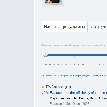
Научные результаты
Сотруд
Выберите слайдером нужный промежуток, и список ниже будет 
99
00
01
02
03
04
05
06
07
08
09
10
11
12
13
Публикации
Монографии
Конференции
Гранты
Науч
Публикации
Evaluation of the efficiency of doub
2026
Maya Dymova, Gleb Petrov, Danil Drokov, 
Eurasian J Med Oncol, 2026