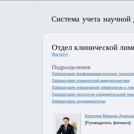
Система учета научной
Отдел клинической лим
Институт
Подразделения
Лаборатория биофармацевтических техноло
Лаборатория клинической иммуногенетики
Лаборатория оперативной лимфологии и ли
Лаборатория патологии соединительной тка
Лаборатория эндокринологии
Королев Максим Алекса
[Руководитель филиала]