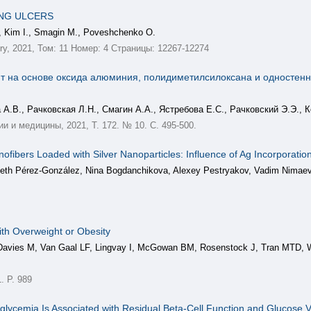
ING ULCERS
, Kim I., Smagin M., Poveshchenko O.
try, 2021, Том: 11 Номер: 4 Страницы: 12267-12274
 на основе оксида алюминия, полидиметилсилоксана и одностенны
А.В., Рачковская Л.Н., Смагин А.А., Ястребова Е.С., Рачковский Э.Э., 
 и медицины, 2021, Т. 172. № 10. С. 495-500.
anofibers Loaded with Silver Nanoparticles: Influence of Ag Incorporati
Lizeth Pérez-González, Nina Bogdanchikova, Alexey Pestryakov, Vadim Nimae
th Overweight or Obesity
 Davies M, Van Gaal LF, Lingvay I, McGowan BM, Rosenstock J, Tran MTD, 
. P. 989
ycemia Is Associated with Residual Beta-Cell Function and Glucose Var