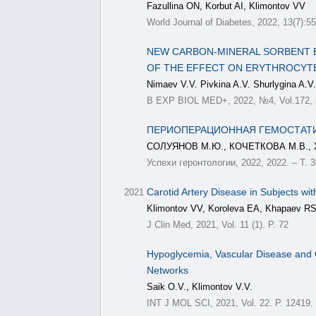
Fazullina ON, Korbut AI, Klimontov VV
World Journal of Diabetes, 2022, 13(7):5
NEW CARBON-MINERAL SORBENT B
OF THE EFFECT ON ERYTHROCYTE
Nimaev V.V. Pivkina A.V. Shurlygina A.V
B EXP BIOL MED+, 2022, №4, Vol.172, 
ПЕРИОПЕРАЦИОННАЯ ГЕМОСТАТИ
СОЛУЯНОВ М.Ю., КОЧЕТКОВА М.В., Х
Успехи геронтологии, 2022, 2022. – Т. 3
Carotid Artery Disease in Subjects wi
2021
Klimontov VV, Koroleva EA, Khapaev RS,
J Clin Med, 2021, Vol. 11 (1). P. 72
Hypoglycemia, Vascular Disease and C
Networks
Saik O.V., Klimontov V.V.
INT J MOL SCI, 2021, Vol. 22. P. 12419.