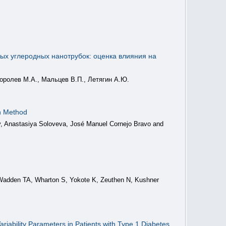
х углеродных нанотрубок: оценка влияния на
Королев М.А., Мальцев В.П., Летягин А.Ю.
on Method
v, Anastasiya Soloveva, José Manuel Cornejo Bravo and
Wadden TA, Wharton S, Yokote K, Zeuthen N, Kushner
iability Parameters in Patients with Type 1 Diabetes