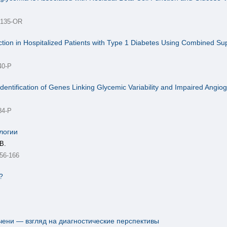
. 135-OR
ction in Hospitalized Patients with Type 1 Diabetes Using Combined 
40-P
Identification of Genes Linking Glycemic Variability and Impaired Angio
84-P
логии
В.
156-166
?
чени — взгляд на диагностичеcкие перспективы