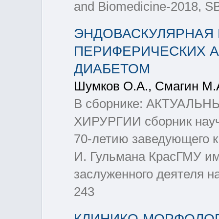
and Biomedicine-2018, S
ЭНДОВАСКУЛЯРНАЯ
ПЕРИФЕРИЧЕСКИХ А
ДИАБЕТОМ
Шумков О.А., Смагин М.А
В сборнике: АКТУАЛ
ХИРУРГИИ сборник науч
70-летию заведующего к
И. Гульмана КрасГМУ им
заслуженного деятеля на
243
КЛИНИКО-МОРФОЛО