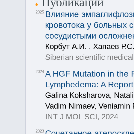
Публикации
Влияние эмпаглифлоз
2025
кровотока у больных 
сосудистыми осложне
Корбут А.И. , Хапаев Р.С
Siberian scientific medica
A HGF Mutation in the F
2024
Lymphedema: A Report
Galina Koksharova, Natal
Vadim Nimaev, Veniamin
INT J MOL SCI, 2024
Сочетанное атероскл
2023