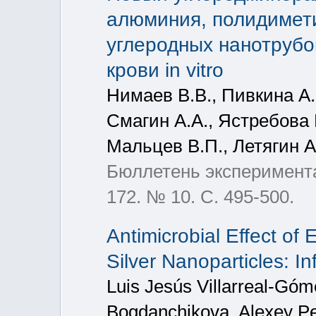
алюминия, полидимет
углеродных нанотрубо
крови in vitro
Нимаев В.В., Пивкина А.
Смагин А.А., Ястребова 
Мальцев В.П., Летягин 
Бюллетень эксперимента
172. № 10. С. 495-500.
Antimicrobial Effect of
Silver Nanoparticles: I
Luis Jesús Villarreal-Góm
Bogdanchikova, Alexey Pe