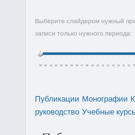
Выберите слайдером нужный про
записи только нужного периода:
99
00
01
02
03
04
05
06
07
08
09
10
11
12
13
14
15
16
1
Публикации
Монографии
К
руководство
Учебные курс