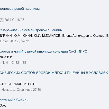
оценоза яровой пшеницы
6) 2014 С. 18-23
еззараживания cемян яровой пшеницы
ЧИРКИН, Ю.М. ЮХИН, Ю.И. МИХАЙЛОВ, Елена Арнольдовна Орлова, Вя
1-2, 2014 г., 69-72
 сортов и линий озимой пшеницы селекции СибНИИРС
енко В.И.
 № 4 – С. 32 – 35
СИБИРСКИХ СОРТОВ ЯРОВОЙ МЯГКОЙ ПШЕНИЦЫ В УСЛОВИЯХ
ОВ С.И., ЛИХЕНКО Н.Н.
 Номер: 1, Страницы: 27-30
растений в Сибири
Ю.А.