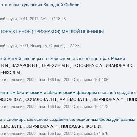
патогенам в условиях Западной Сибири
й науки, 2011, 2011. №1. - С.18-25
ТОРЫХ ГЕНОВ (ПРИЗНАКОВ) МЯГКОЙ ПШЕНИЦЫ
ой науки, 2009, Номер: 5, Страницы: 27-33
вой мягкой пшеницы на скороспелость в селекцентрах России
В.И., ЗАХАРОВ В.Г., ТЕРЕХИН М.В., ПОТОКИНА С.А., ИВАНОВА В.С.
ЕЕНКО Л.М.
е и селекции, 2009, Том: 166 Год: 2009 Страницы: 101-106
приятным биотическим и абиотическим факторам внешней среды в 
РИСТОВ Ю.А., СОЧАЛОВА Л.П., АРТЁМОВА Г.В., ЗЫРЯНОВА А.Ф., ПО
е и селекции, 2009, Том: 166 Год: 2009 Страницы: 168-173
е в сибниирс как основа создания селекционных форм для разных 
РТЕМОВА Г.В., ЗЫРЯНОВА А.Ф., ПОНОМАРЕНКО В.И.
е и селекции, 2009, Том: 166 Год: 2009 Страницы: 574-578