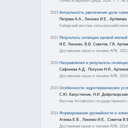
Почвы и окружая среда, 2024, т. 7, № 
Актуальность увеличения доли ози
2023
Петрова А.А., Лихенко И.Е., Артёмова 
Сибирский вестник сельскохозяйственно
Результаты селекции яровой мягк
2021
И.Е. Лихенко, В.В. Советов, Г.В. Артем
Достижения науки и техники АПК, 2021,
Направления и результаты селекци
2016
Сафонова А.Д., Полухин Н.И., Артемов
Достижения науки и техники АПК, 2016,
Особенности гидротермических усл
2015
С.Ю. Капустянчик, Н.И. Добротворская
Вестник Алтайского государственного а
Формирование урожайности и элеме
2014
Агеева Е.В., Лихенко И.Е., Советов В.
Достижения науки и техники АПК, 2014,