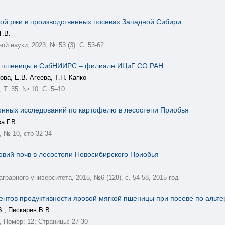
2
мой ржи в производственных посевах Западной Сибири
Г.В.
й науки, 2023, № 53 (3). С. 53-62.
ой пшеницы в СибНИИРС – филиале ИЦиГ СО РАН
ова, Е.В. Агеева, Т.Н. Капко
 Т. 35. № 10. С. 5–10.
онных исследований по картофелю в лесостепи Приобья
а Г.В.
 № 10, стр 32-34
овий почв в лесостепи Новосибирского Приобья
грарного университета, 2015, №6 (128), с. 54-58, 2015 год
нтов продуктивности яровой мягкой пшеницы при посеве по альт
В., Пискарев В.В.
 Номер: 12; Страницы: 27-30