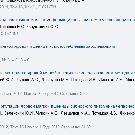
Б., Зырянова А.Ф., Лихенко Н.И., Салина Е.А.
, 2014, Том 18, № 4/1, С.691-703.
ландшафтных земельно-информационных систем в условиях рисков
 Троценко Е.С. Капустянчик С.Ю.
 С.152-154
 мягкой яровой пшеницы к листостеблевым заболеваниям
№ 6. – С. 3 – 6.
ого материала яровой мягкой пшеницы с использованием метода 
й Ю.И., Чурсин А.С., Левшунов М.А, Потоцкая И.В., Лихенко И.Е., Маньк
ания, 2012, Номер: 2 Год: 2012 Страницы: 386
 популяций яровой мягкой пшеницы сибирского питомника челноч
, Зеленский Ю.И., Чурсин А.С., Левшунов М.А., Потоцкая И.В., Лихенко И
g, 2012, Том: 16 Номер: 1 Год: 2012 Страницы: 21-32