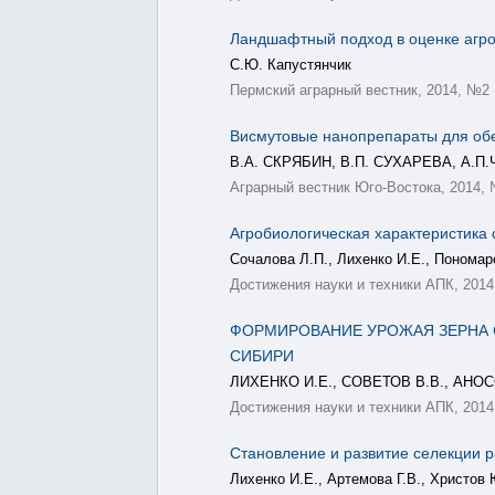
Ландшафтный подход в оценке агр
С.Ю. Капустянчик
Пермский аграрный вестник, 2014, №2 (
Висмутовые нанопрепараты для об
В.А. СКРЯБИН, В.П. СУХАРЕВА, А.П.
Аграрный вестник Юго-Востока, 2014, № 
Агробиологическая характеристика
Сочалова Л.П., Лихенко И.Е., Пономар
Достижения науки и техники АПК, 2014,
ФОРМИРОВАНИЕ УРОЖАЯ ЗЕРНА 
СИБИРИ
ЛИХЕНКО И.Е., СОВЕТОВ В.В., АНОС
Достижения науки и техники АПК, 2014,
Становление и развитие селекции 
Лихенко И.Е., Артемова Г.В., Христов 