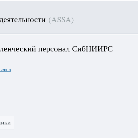
 деятельности
(ASSA)
вленческий персонал СибНИИРС
ьевна
ники