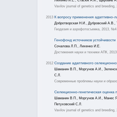
Лихенко И.Е., Стасюк А.И., Щербань А.
Vavilov journal of genetics and breeding
К вопросу применения адаптивно-
2013
Добротворская Н.И., Дубровский А.В.,
Геодезия и аэрофотосъемка, 2013, №4
Генофонд источников устойчивости
Сочалова Л.П., Лихенко И.Е.
Достижения науки и техники АПК, 2013, 
Создание адаптивного селекционн
2012
Шаманин В.П., Моргунов А.И., Зеленски
С.Л.
Современные проблемы науки и образов
Селекционно-генетическая оценка
Шаманин В.П., Моргунов А.И., Манес Я.
Петуховский С.Л.
Vavilov journal of genetics and breedin