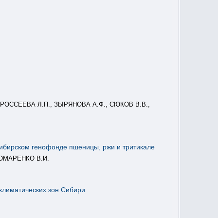
, РОССЕЕВА Л.П., ЗЫРЯНОВА А.Ф., СЮКОВ В.В.,
сибирском генофонде пшеницы, ржи и тритикале
НОМАРЕНКО В.И.
климатических зон Сибири