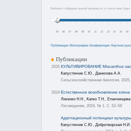
Выберите слайдером нужный промежуток, и список ниже будет 
05
06
07
08
09
10
11
12
13
14
15
16
Публикации
Монографии
Конференции
Научное рук
Публикации
КУЛЬТИВИРОВАНИЕ Miscanthus sa
2025
Капустянчик С.Ю., Данилова А.А.
Сельскохозяйственная биология, 2025,
Естественное возобновление клена 
2024
Лихенко Н.Н., Капко Т.Н., Епанчинцева
Лесоведение, 2024, № 1. С. 52–59
Адаптационный потенциал культуры
Капустянчик С.Ю., Добротворская Н.И.