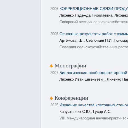
КОРРЕЛЯЦИОННЫЕ СВЯЗИ ПРОДУ
2006
Лихенко Надежда Николаевна, Лихенк
Сибирский вестник сельскохозяйственно
Основные результаты работ с ози
2005
Артёмова Г.В., Стёпочкин П.И.,Понома
Селекция сельскохозяйственных растен
Монографии
Биологические особенности яровой
2007
Лихенко Иван Евгеньевич, Лихенко Н
Конференции
Изучение качества клеточных стено
2025
Капустянчик С.Ю., Гусар А.С.
VIII Международная научно-практичес