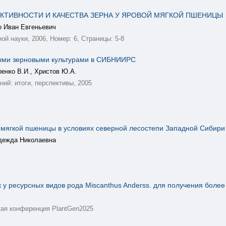
КТИВНОСТИ И КАЧЕСТВА ЗЕРНА У ЯРОВОЙ МЯГКОЙ ПШЕНИЦЫ
о Иван Евгеньевич
й науки, 2006, Номер: 6, Страницы: 5-8
мыми зерновыми культурами в СИБНИИРС
ренко В.И., Христов Ю.А.
ий: итоги, перспективы, 2005
 мягкой пшеницы в условиях северной лесостепи Западной Сибири 
адежда Николаевна
к у ресурсных видов рода Miscanthus Anderss. для получения бол
кая конференция PlantGen2025