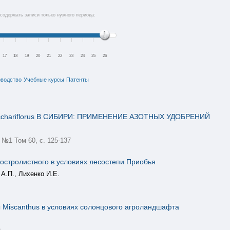
содержать записи только нужного периода:
17
18
19
20
21
22
23
24
25
26
оводство
Учебные курсы
Патенты
cchariflorus В СИБИРИ: ПРИМЕНЕНИЕ АЗОТНЫХ УДОБРЕНИЙ
 №1 Том 60, с. 125-137
остролистного в условиях лесостепи Приобья
 А.П., Лихенко И.Е.
 Miscanthus в условиях солонцового агроландшафта