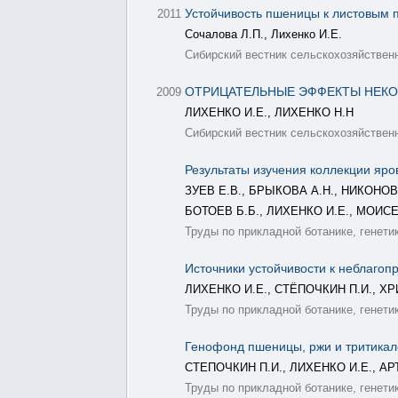
Устойчивость пшеницы к листовым 
2011
Сочалова Л.П., Лихенко И.Е.
Сибирский вестник сельскохозяйственно
ОТРИЦАТЕЛЬНЫЕ ЭФФЕКТЫ НЕКО
2009
ЛИХЕНКО И.Е., ЛИХЕНКО Н.Н
Сибирский вестник сельскохозяйственн
Результаты изучения коллекции яро
ЗУЕВ Е.В., БРЫКОВА А.Н., НИКОНОВ 
БОТОЕВ Б.Б., ЛИХЕНКО И.Е., МОИС
Труды по прикладной ботанике, генетик
Источники устойчивости к неблаго
ЛИХЕНКО И.Е., СТЁПОЧКИН П.И., Х
Труды по прикладной ботанике, генетик
Генофонд пшеницы, ржи и тритикал
СТЕПОЧКИН П.И., ЛИХЕНКО И.Е., А
Труды по прикладной ботанике, генетик