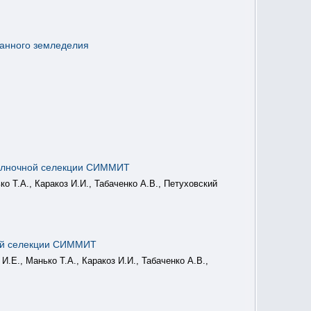
анного земледелия
челночной селекции СИММИТ
о Т.А., Каракоз И.И., Табаченко А.В., Петуховский
ной селекции СИММИТ
.Е., Манько Т.А., Каракоз И.И., Табаченко А.В.,