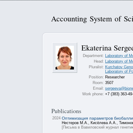
Accounting System of Sci
Ekaterina Serge
Department:
Laboratory of M
Head:
Laboratory of M
Pluralist:
Kurchatov Genom
Laboratory of P
Position:
Researcher
Room:
3507
Email:
sergeeva@bione
Work phone:
+7 (383) 363-49
Publications
2024
Оптимизация параметров биобаллис
Нестеров М.А., Кисёлева А.А., Тимоно
[Письма в Вавиловский журнал генетик