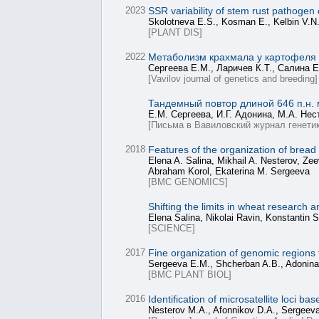
2023
SSR variability of stem rust pathogen
Skolotneva E.S., Kosman E., Kelbin V.N.
[PLANT DIS]
2022
Метаболизм крахмала у картофеля 
Сергеева Е.М., Ларичев К.Т., Салина Е
[Vavilov journal of genetics and breeding]
Тандемный повтор длиной 646 п.н. м
Е.М. Сергеева, И.Г. Адонина, М.А. Нес
[Письма в Вавиловский журнал генетик
2018
Features of the organization of bre
Elena A. Salina, Mikhail A. Nesterov, Ze
Abraham Korol, Ekaterina M. Sergeeva
[BMC GENOMICS]
Shifting the limits in wheat research
Elena Salina, Nikolai Ravin, Konstantin 
[SCIENCE]
2017
Fine organization of genomic region
Sergeeva E.M., Shcherban A.B., Adonina I
[BMC PLANT BIOL]
2016
Identification of microsatellite loci
Nesterov M.A., Afonnikov D.A., Sergeeva 