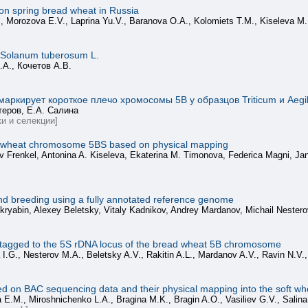
 on spring bread wheat in Russia
, Morozova E.V., Laprina Yu.V., Baranova O.A., Kolomiets T.M., Kiseleva M.
Solanum tuberosum L.
.А., Кочетов А.В.
аркирует короткое плечо хромосомы 5B у образцов Triticum и Aegi
теров, Е.А. Салина
и и селекции]
ad wheat chromosome 5BS based on physical mapping
ev Frenkel, Antonina A. Kiseleva, Ekaterina M. Timonova, Federica Magni, Ja
 and breeding using a fully annotated reference genome
Skryabin, Alexey Beletsky, Vitaly Kadnikov, Andrey Mardanov, Michail Nesterov
s tagged to the 5S rDNA locus of the bread wheat 5B chromosome
.G., Nesterov M.A., Beletsky A.V., Rakitin A.L., Mardanov A.V., Ravin N.V.,
 based on BAC sequencing data and their physical mapping into the soft
E.M., Miroshnichenko L.A., Bragina M.K., Bragin A.O., Vasiliev G.V., Salina