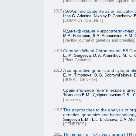
[Russian Journal of Genetics: Applied Re
2015
(GAA)n microsatellite as an indicator
Irina G. Adonina, Nikolay P. Goncharov,
[COMP CYTOGENET]
Идентификация микросателлитных л
М.А. Нестеров, Д.А. Афонников, Е.М. С
[Vavilov journal of genetics and breeding]
2014
Common Wheat Chromosome 5B Compo
E. M. Sergeeva, D. A. Afonnikov, M. K. Ko
[Plant Genome]
2013
A comparative genetic and cytogeneti
E. M. Timonova, O. B. Dobrovol’skaya, E. 
[RUSS J GENET+]
Сравнительное генетическое и цит
Тимонова Е.М., Добровольская О.Б., С
[Генетика]
2012
The approaches to the analysis of org
genetics, genomics and biotechnology»
Sergeeva E.M., L.L. Bildanova, D.A. Afo
[GENETICS]
2011
The impact of Ty3-gypsy group LTR re