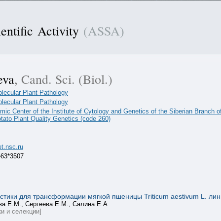
entific Activity
(ASSA)
eva
, Cand. Sci. (Biol.)
olecular Plant Pathology
olecular Plant Pathology
ic Center of the Institute of Cytology and Genetics of the Siberian Branch 
otato Plant Quality Genetics (code 260)
t.nsc.ru
-63*3507
тики для трансформации мягкой пшеницы Triticum aestivum L. ли
ва Е.М., Сергеева Е.М., Салина Е.А
и и селекции]