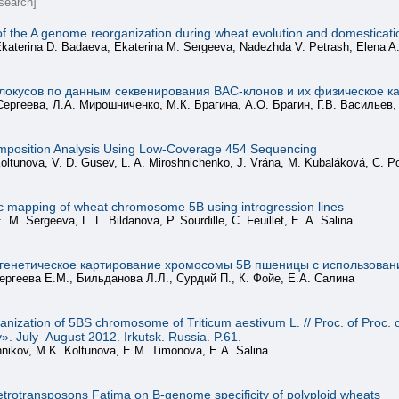
search]
 of the A genome reorganization during wheat evolution and domesticati
 Ekaterina D. Badaeva, Ekaterina M. Sergeeva, Nadezhda V. Petrash, Elena A.
окусов по данным секвенирования ВАС-клонов и их физическое к
ергеева, Л.А. Мирошниченко, М.К. Брагина, А.О. Брагин, Г.В. Васильев,
sition Analysis Using Low-Coverage 454 Sequencing
ltunova, V. D. Gusev, L. A. Miroshnichenko, J. Vrána, M. Kubaláková, C. Ponce
c mapping of wheat chromosome 5B using introgression lines
M. Sergeeva, L. L. Bildanova, P. Sourdille, C. Feuillet, E. A. Salina
огенетическое картирование хромосомы 5В пшеницы с использован
ергеева Е.М., Бильданова Л.Л., Сурдий П., К. Фойе, Е.А. Салина
anization of 5BS chromosome of Triticum aestivum L. // Proc. of Proc. 
. July–August 2012. Irkutsk. Russia. P.61.
nnikov, M.K. Koltunova, E.M. Timonova, E.A. Salina
trotransposons Fatima on B-genome specificity of polyploid wheats