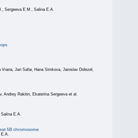
I., Sergeeva E.M., Salina E.A.
lops
n Vrana, Jan Safar, Hana Simkova, Jaroslav Dolezel,
, Andrey Rakitin, Ekaterina Sergeeva et al.
 Salina E.A.
 wheat 5B chromosome
 E.A.