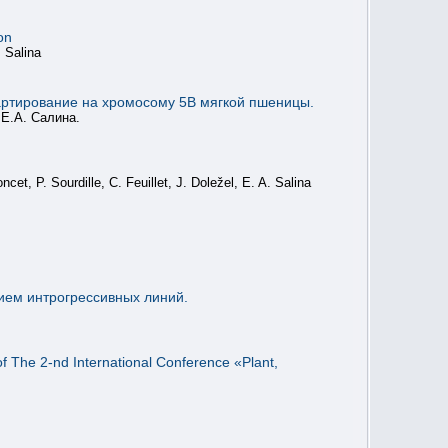
on
 Salina
артирование на хромосому 5B мягкой пшеницы.
 Е.А. Салина.
t, P. Sourdille, C. Feuillet, J. Doležel, E. A. Salina
ием интрогрессивных линий.
of The 2-nd International Conference «Plant,