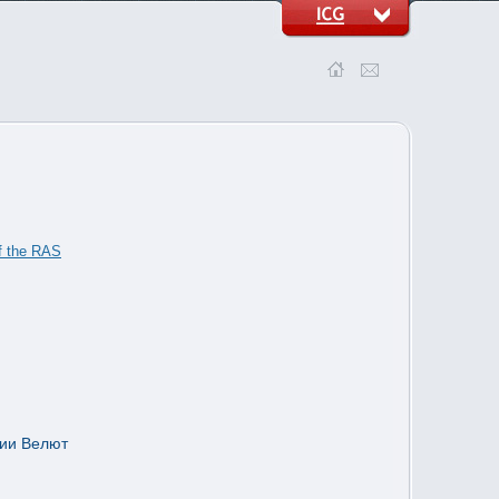
of the RAS
нии Велют