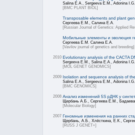
Salina E.A., Sergeeva E.M., Adonina I.G
[BMC PLANT BIOL]
Transposable elements and plant gen
Сергеева Е.М., Салина Е.А.
[Russian Journal of Genetics: Applied Re
Мобильные элементы и эволюция г
Сергеева Е.М. Салина Е.А.
[Vavilov journal of genetics and breeding]
2010
Evolutionary analysis of the CACTA D
Sergeeva E.M., Salina E.A., Adonina I.G
[MOL GENET GENOMICS]
2009
Isolation and sequence analysis of 
Salina E.A., Sergeeva E.M., Adonina I.G
[BMC GENOMICS]
2008
Анализ изменений 5S рДНК у синтет
Щербань А.Б., Сергеева Е.М., Бадаева
[Molecular Biology]
2007
Геномные изменения на ранних стад
Щербань, А.Б., Хлёсткина, Е.К., Серге
[RUSS J GENET+]