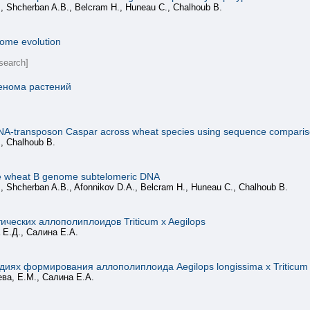
., Shcherban A.B., Belcram H., Huneau C., Chalhoub B.
ome evolution
search]
енома растений
NA-transposon Caspar across wheat species using sequence comparison
., Chalhoub B.
the wheat B genome subtelomeric DNA
., Shcherban A.B., Afonnikov D.A., Belcram H., Huneau C., Chalhoub B.
ических аллополиплоидов Triticum x Aegilops
 Е.Д., Салина Е.А.
иях формирования аллополиплоида Aegilops longissima x Triticum 
ева, Е.М., Салина Е.А.