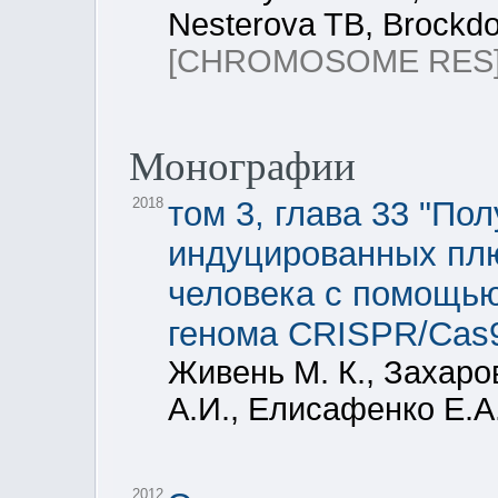
Nesterova TB, Brockdo
[CHROMOSOME RES
Монографии
2018
том 3, глава 33 "По
индуцированных плю
человека с помощью
генома CRISPR/Cas
Живень М. К., Захаро
А.И., Елисафенко Е.А
2012