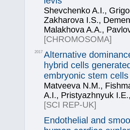
levis
Shevchenko A.I., Grigo
Zakharova I.S., Dement
Malakhova A.A., Pavlov
[CHROMOSOMA]
2017
Alternative dominanc
hybrid cells generate
embryonic stem cells 
Matveeva N.M., Fishma
A.I., Pristyazhnyuk I.E
[SCI REP-UK]
Endothelial and smoo