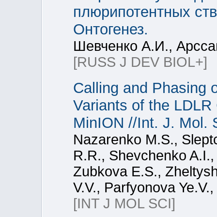
плюрипотентных ство
Онтогенез.
Шевченко А.И., Арсса
[RUSS J DEV BIOL+]
Calling and Phasing o
Variants of the LDL
MinION //Int. J. Mol. 
Nazarenko M.S., Sleptc
R.R., Shevchenko A.I.,
Zubkova E.S., Zheltys
V.V., Parfyonova Ye.V.,
[INT J MOL SCI]