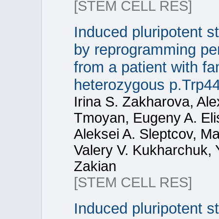
[STEM CELL RES]
Induced pluripotent s
by reprogramming per
from a patient with f
heterozygous p.Trp4
Irina S. Zakharova, Al
Tmoyan, Eugeny A. Elis
Aleksei A. Sleptcov, M
Valery V. Kukharchuk, 
Zakian
[STEM CELL RES]
Induced pluripotent s