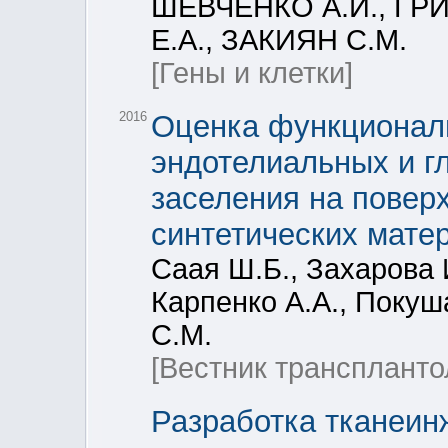
ШЕВЧЕНКО А.И., ГР
Е.А., ЗАКИЯН С.М.
[Гены и клетки]
2016
Оценка функциональ
эндотелиальных и г
заселения на поверх
синтетических мате
Саая Ш.Б., Захарова 
Карпенко А.А., Покуш
С.М.
[Вестник транспланто
Разработка тканеин