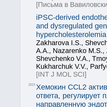
[Письма в Вавиловски
iPSC-derived endothel
and dysregulated gene
hypercholesterolemia
Zakharova I.S., Shevch
A.A., Nazarenko M.S., 
Shevchenko V.A., Tmoy
Kukharchuk V.V., Parfy
[INT J MOL SCI]
2023
Хемокин CCL2 актив
ответа, регулирует 
направленную эндо