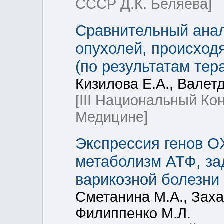
СССР Д.К. Беляева]
Сравнительный ана
опухолей, происход
(по результатам тер
Кизилова Е.А., Валетд
[III Национальный Ко
Медицине]
Экспрессия генов O
метаболизм АТФ, за
варикозной болезни 
Сметанина М.А., Заха
Филиппенко М.Л.