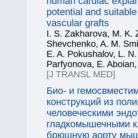
human cardiac explan
potential and suitable
vascular grafts
I. S. Zakharova, M. K. Z
Shevchenko, A. M. Smir
E. A. Pokushalov, L. N. 
Parfyonova, E. Aboian,
[J TRANSL MED]
Био- и гемосвмести
конструкций из пол
человеческими энд
гладкомышечными кл
брюшную аорту мы