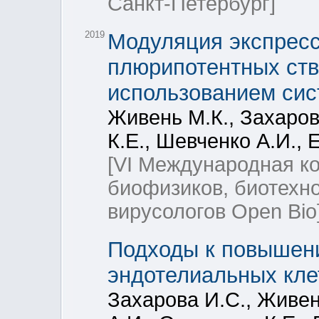
Санкт-Петербург]
2019
Модуляция экспресс
плюрипотентных ств
использованием си
Живень М.К., Захаров
К.Е., Шевченко А.И., 
[VI Международная к
биофизиков, биотехно
вирусологов Open Bio
Подходы к повышени
эндотелиальных кле
Захарова И.С., Живен