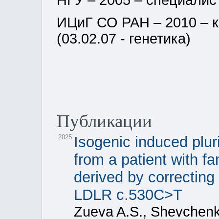
НГУ – 2005 – специалис
ИЦиГ СО РАН – 2010 – к
(03.02.07 - генетика)
Публикации
2025
Isogenic induced plur
from a patient with f
derived by correcting
LDLR c.530C>T
Zueva A.S., Shevchenk