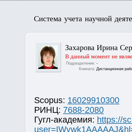
Система учета научной деят
Захарова Ирина Сер
В данный момент не явля
Подразделение:
-
Комната:
Дистанционная раб
Scopus:
16029910300
РИНЦ:
7688-2080
Гугл-академия:
https://s
user=IWywk1AAAAAJ&hl