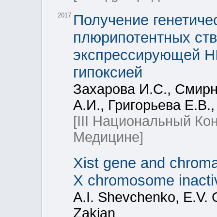
2017
Получение генетиче
плюрипотентных ств
экспрессирующей H
гипоксией
Захарова И.С., Смирн
А.И., Григорьева Е.В.
[III Национальный Ко
Медицине]
Xist gene and chromat
X chromosome inactiva
A.I. Shevchenko, E.V. 
Zakian