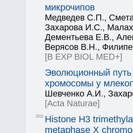
микрочипов
Медведев С.П., Смета
Захарова И.С., Малахо
Дементьева Е.В., Але
Верясов В.Н., Филипен
[B EXP BIOL MED+]
Эволюционный путь 
хромосомы у млеко
Шевченко А.И., Захар
[Acta Naturae]
2011
Histone H3 trimethyla
metaphase X chromos