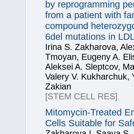
by reprogramming per
from a patient with f
compound heterozygo
6del mutations in LD
Irina S. Zakharova, Al
Tmoyan, Eugeny A. Eli
Aleksei A. Sleptcov, M
Valery V. Kukharchuk, 
Zakian
[STEM CELL RES]
Mitomycin-Treated E
Cells Suitable for S
Zakharova I, Saaya S,