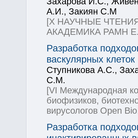
Захарова И.С., Живен
А.И., Закиян С.М
[Х НАУЧНЫЕ ЧТЕН
АКАДЕМИКА РАМН Е
Разработка подходо
васкулярных клеток
Ступникова А.С., Зах
С.М.
[VI Международная к
биофизиков, биотехно
вирусологов Open Bio,
Разработка подходо