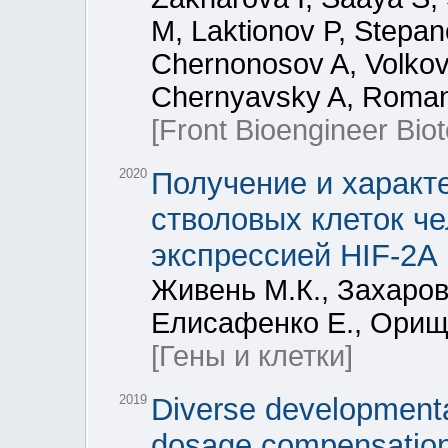
M, Laktionov P, Stepa
Chernonosov A, Volkov 
Chernyavsky A, Roman
[Front Bioengineer Biot
2020
Получение и характ
стволовых клеток ч
экспрессией HIF-2A
Живень М.К., Захаров
Елисафенко Е., Орище
[Гены и клетки]
2019
Diverse developmenta
dosage compensation