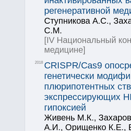
инактивированных в
регенеративной мед
Ступникова А.С., Зах
С.М.
[IV Национальный кон
медицине]
2018
CRISPR/Cas9 опоср
генетически модифи
плюрипотентных ств
экспрессирующих H
гипоксией
Живень М.К., Захаров
А.И., Орищенко К.Е.,