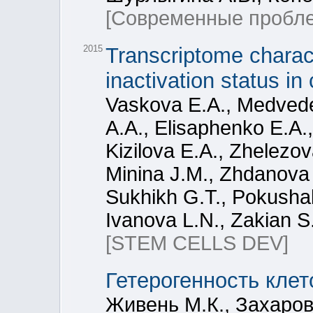
[Современные пробле
2015
Transcriptome chara
inactivation status in 
Vaskova E.A., Medvede
A.A., Elisaphenko E.A.
Kizilova E.A., Zhelezov
Minina J.M., Zhdanova 
Sukhikh G.T., Pokushal
Ivanova L.N., Zakian S
[STEM CELLS DEV]
Гетерогенность клет
Живень М.К., Захаров