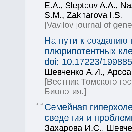
E.A., Sleptcov A.A., N
S.M., Zakharova I.S.
[Vavilov journal of gen
На пути к созданию
плюрипотентных кле
doi: 10.17223/19988
Шевченко А.И., Арсса
[Вестник Томского го
Биология.]
2024
Cемейная гиперхол
сведения и пробле
Захарова И.С., Шевче