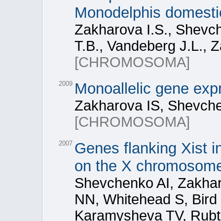
Monodelphis domesti
Zakharova I.S., Shevch
T.B., Vandeberg J.L., 
[CHROMOSOMA]
2009
Monoallelic gene ex
Zakharova IS, Shevche
[CHROMOSOMA]
2007
Genes flanking Xist 
on the X chromosome
Shevchenko AI, Zakhar
NN, Whitehead S, Bird
Karamysheva TV, Rubt