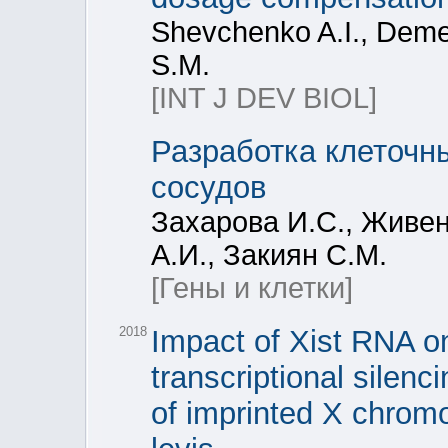
Shevchenko A.I., Deme
S.M.
[INT J DEV BIOL]
Разработка клеточн
сосудов
Захарова И.С., Живен
А.И., Закиян С.М.
[Гены и клетки]
2018
Impact of Xist RNA o
transcriptional silenc
of imprinted X chromo