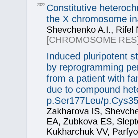
2022
Constitutive heteroch
the X chromosome ina
Shevchenko A.I., Rifel 
[CHROMOSOME RES
Induced pluripotent s
by reprogramming per
from a patient with f
due to compound het
p.Ser177Leu/p.Cys35
Zakharova IS, Shevch
EA, Zubkova ES, Slep
Kukharchuk VV, Parfy