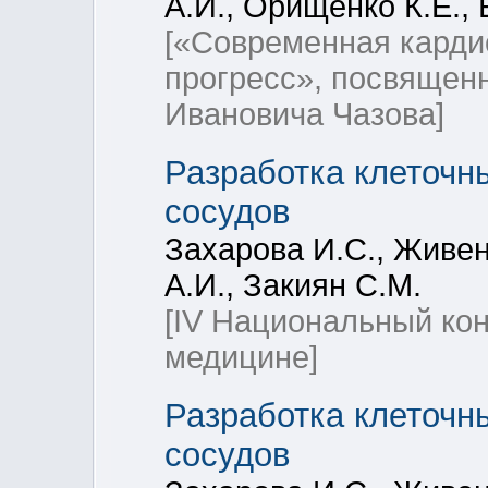
А.И., Орищенко К.Е.,
[«Современная карди
прогресс», посвящен
Ивановича Чазова]
Разработка клеточн
сосудов
Захарова И.С., Живен
А.И., Закиян С.М.
[IV Национальный кон
медицине]
Разработка клеточн
сосудов