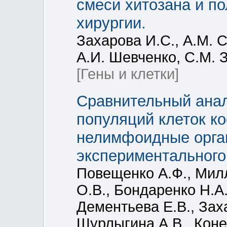
смеси хитозана и п
хирургии.
Захарова И.С., А.М. 
А.И. Шевченко, С.М. З
[Гены и клетки]
Сравнительный анал
популяций клеток к
нелимфоидные орган
экспериментального
Повещенко А.Ф., Милл
О.В., Бондаренко Н.А.
Дементьева Е.В., Заха
Шурлыгина А.В., Коне