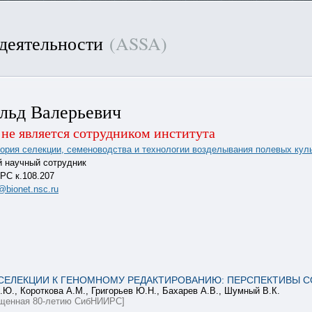
 деятельности
(ASSA)
льд Валерьевич
не является сотрудником института
ория селекции, семеноводства и технологии возделывания полевых кул
 научный сотрудник
С к.108.207
@bionet.nsc.ru
СЕЛЕКЦИИ К ГЕНОМНОМУ РЕДАКТИРОВАНИЮ: ПЕРСПЕКТИВЫ 
.Ю., Короткова А.М., Григорьев Ю.Н., Бахарев А.В., Шумный В.К.
вященная 80-летию СибНИИРС]