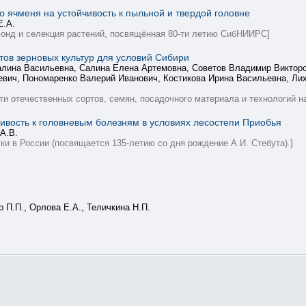
 ячменя на устойчивость к пыльной и твердой головне
Е.А.
онд и селекция растений, посвящённая 80-ти летию СибНИИРС]
тов зерновых культур для условий Сибири
алина Васильевна, Салина Елена Артемовна, Советов Владимир Виктор
вич, Пономаренко Валерий Иванович, Костикова Ирина Васильевна, Лих
и отечественных сортов, семян, посадочного материала и технологий н
ивость к головневым болезням в условиях лесостепи Приобья
 А.В.
ки в России (посвящается 135-летию со дня рождение А.И. Стебута).]
 П.П., Орлова Е.А., Теличкина Н.П.