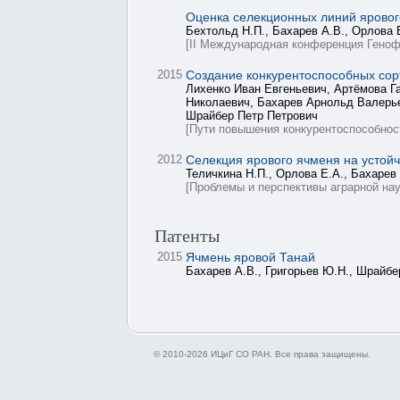
Оценка селекционных линий ярового
Бехтольд Н.П., Бахарев А.В., Орлова 
[II Международная конференция Геноф
2015
Создание конкурентоспособных сор
Лихенко Иван Евгеньевич, Артёмова Г
Николаевич, Бахарев Арнольд Валерье
Шрайбер Петр Петрович
[Пути повышения конкурентоспособност
2012
Селекция ярового ячменя на устойч
Теличкина Н.П., Орлова Е.А., Бахарев
[Проблемы и перспективы аграрной нау
Патенты
2015
Ячмень яровой Танай
Бахарев А.В., Григорьев Ю.Н., Шрайбер
© 2010-2026 ИЦиГ СО РАН. Все права защищены.