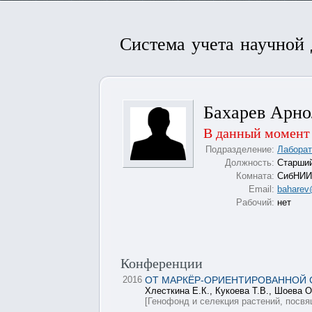
Система учета научной
Бахарев Арно
В данный момент 
Подразделение:
Лаборат
Должность:
Старший
Комната:
СибНИИР
Email:
baharev
Рабочий:
нет
Конференции
2016
ОТ МАРКЁР-ОРИЕНТИРОВАННОЙ 
Хлесткина Е.К., Кукоева Т.В., Шоева О
[Генофонд и селекция растений, пос