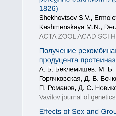
1826)
Shekhovtsov S.V., Ermolov
Kashmenskaya M.N., Derzh
ACTA ZOOL ACAD SCI H, 2
Получение рекомбинан
продуцента протеиназы
А. Б. Беклемишев, М. Б. 
Горячковская, Д. В. Бочко
П. Романов, Д. С. Новико
Vavilov journal of geneti
Effects of Sex and Gro