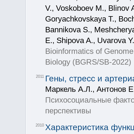
V., Voskoboev M., Blinov A
Goryachkovskaya T., Boch
Bannikova S., Meshcheryak
E., Shipova A., Uvarova Y
Bioinformatics of Genome
Biology (BGRS/SB-2022)
Гены, стресс и артер
2011
Маркель А.Л., Антонов Е.
Психосоциальные фактор
перспективы
Характеристика функ
2010