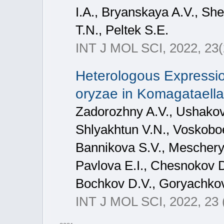
I.A., Bryanskaya A.V., Sh
T.N., Peltek S.E.
INT J MOL SCI, 2022, 23(
Heterologous Expressio
oryzae in Komagataella 
Zadorozhny A.V., Ushakov
Shlyakhtun V.N., Voskobo
Bannikova S.V., Mescherya
Pavlova E.I., Chesnokov 
Bochkov D.V., Goryachkov
INT J MOL SCI, 2022, 23 