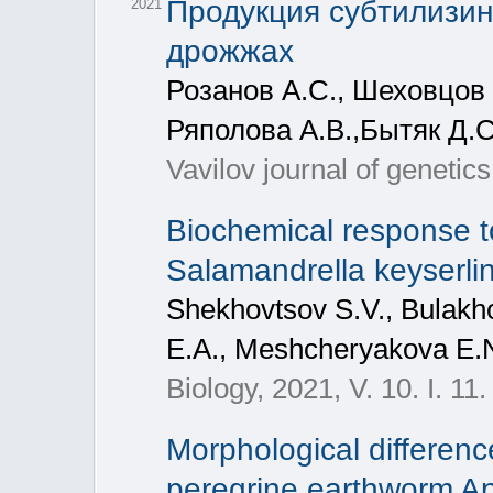
Продукция субтилизин
2021
дрожжах
Розанов А.С., Шеховцов 
Ряполова А.В.,Бытяк Д.С
Vavilov journal of genetic
Biochemical response t
Salamandrella keyserlin
Shekhovtsov S.V., Bulakho
E.A., Meshcheryakova E.N
Biology, 2021, V. 10. I. 11.
Morphological differenc
peregrine earthworm Ap