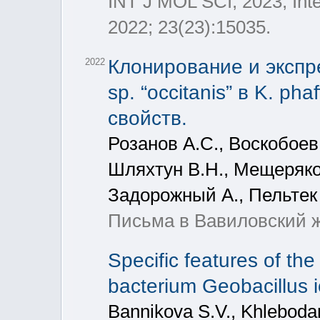
INT J MOL SCI, 2023, Inte
2022; 23(23):15035.
Клонирование и экспре
2022
sp. “occitanis” в K. ph
свойств.
Розанов А.С., Воскобоев 
Шляхтун В.Н., Мещеряков
Задорожный А., Пельтек
Письма в Вавиловский ж
Specific features of th
bacterium Geobacillus ic
Bannikova S.V., Khleboda