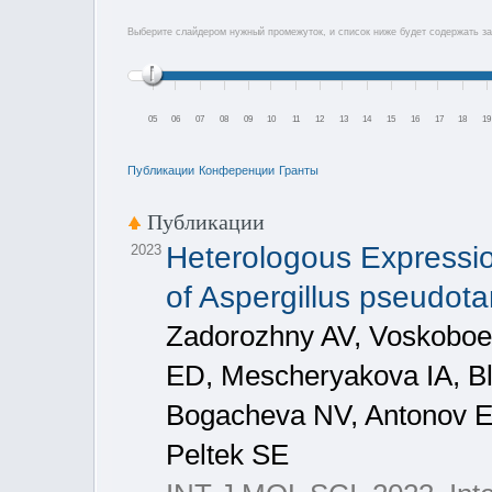
Выберите слайдером нужный промежуток, и список ниже будет содержать за
05
06
07
08
09
10
11
12
13
14
15
16
17
18
19
Публикации
Конференции
Гранты
Публикации
Heterologous Expressio
2023
of Aspergillus pseudota
Zadorozhny AV, Voskobo
ED, Mescheryakova IA, Bl
Bogacheva NV, Antonov E
Peltek SE