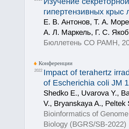
Изучение секреторной
гипертензивных крыс
Е. В. Антонов, Т. А. Мор
А. Л. Маркель, Г. С. Яко
Бюллетень СО РАМН, 2010
Конференции
Impact of terahertz irra
2022
of Escherichia coli JM 
Shedko E., Uvarova Y., B
V., Bryanskaya A., Peltek 
Bioinformatics of Genome
Biology (BGRS/SB-2022)