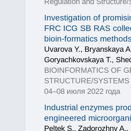
Regulation and Structure
Investigation of promisi
FRC ICG SB RAS collec
bioin-formatics method
Uvarova Y., Bryanskaya A.,
Goryachkovskaya T., Shed
BIOINFORMATICS OF 
STRUCTURE/SYSTEMS BI
04–08 июля 2022 года
Industrial enzymes prod
engineered microorgani
Peltek S., Zadorozhny A.