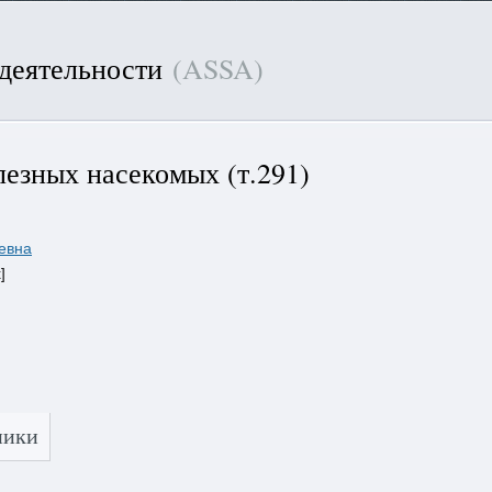
 деятельности
(ASSA)
езных насекомых (т.291)
евна
]
ники