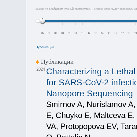
Выберите слайдером нужный промежуток, и список ниже будет содержать за
05
06
07
08
09
10
11
12
13
14
15
16
17
18
19
Публикации
Публикации
Characterizing a Leth
2024
for SARS-CoV-2 infect
Nanopore Sequencing
Smirnov A, Nurislamov A,
E, Chuyko E, Maltceva E,
VA, Protopopova EV, Tara