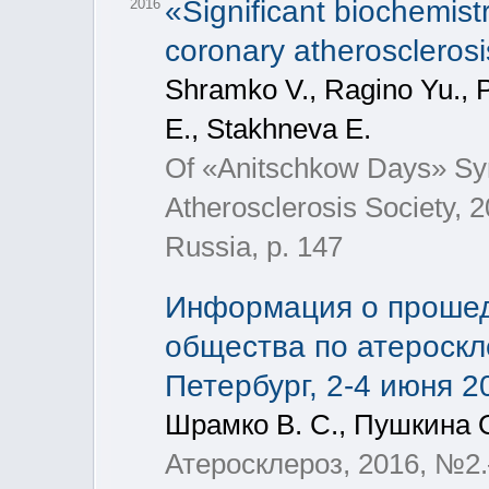
«Significant biochemistr
2016
coronary atherosclerosi
Shramko V., Ragino Yu., 
E., Stakhneva E.
Of «Anitschkow Days» Sym
Atherosclerosis Society, 
Russia, p. 147
Информация о проше
общества по атероскл
Петербург, 2-4 июня 2
Шрамко В. С., Пушкина О
Атеросклероз, 2016, №2