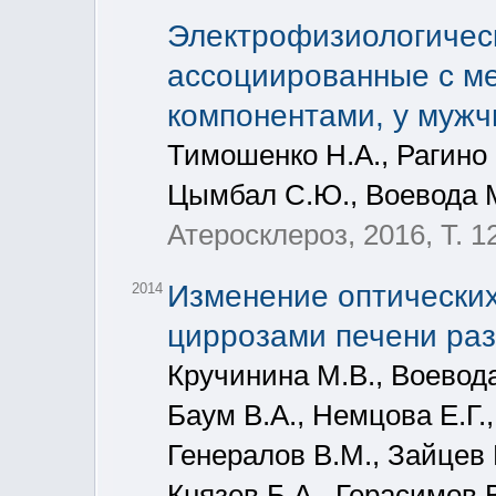
Электрофизиологичес
ассоциированные с м
компонентами, у мужч
Тимошенко Н.А., Рагино 
Цымбал С.Ю., Воевода 
Атеросклероз, 2016, Т. 1
Изменение оптических
2014
циррозами печени раз
Кручинина М.В., Воевода
Баум В.А., Немцова Е.Г.,
Генералов В.М., Зайцев 
Князев Б.А., Герасимов В