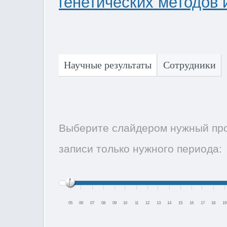
генетических методов
Научные результаты
Сотрудники
Выберите слайдером нужный про
записи только нужного периода:
05
06
07
08
09
10
11
12
13
14
15
16
17
18
19