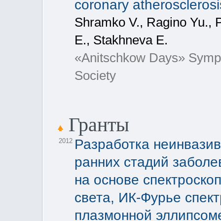
coronary atherosclerosi
Shramko V., Ragino Yu., 
E., Stakhneva E.
«Anitschkow Days» Sympos
Society
Гранты
Разработка неинвазив
2012
ранних стадий заболе
на основе спектроско
света, ИК-Фурье спек
плазмонной эллипсом