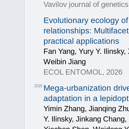
Vavilov journal of genetic
Evolutionary ecology of
relationships: Multiface
practical applications
Fan Yang, Yury Y. Ilinsky,
Weibin Jiang
ECOL ENTOMOL, 2026
Mega‐urbanization driv
2025
adaptation in a lepidop
Yimin Zhang, Jianqing Zhu
Y. Ilinsky, Jinkang Chang,