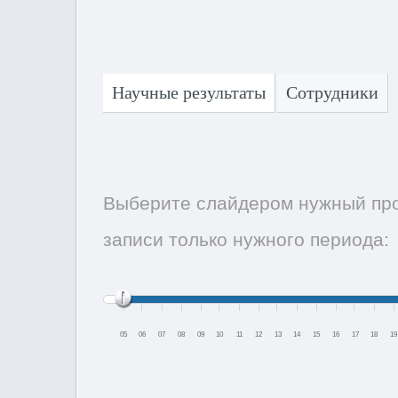
Научные результаты
Сотрудники
Выберите слайдером нужный про
записи только нужного периода:
05
06
07
08
09
10
11
12
13
14
15
16
17
18
19