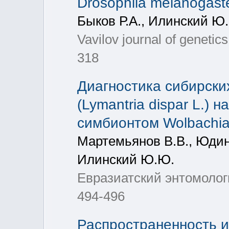
Drosophila melanogaste
Быков Р.А., Илинский Ю.
Vavilov journal of genetic
318
Диагностика сибирски
(Lymantria dispar L.)
симбионтом Wolbachia
Мартемьянов В.В., Юдина
Илинский Ю.Ю.
Евразиатский энтомологи
494-496
Распространенность и