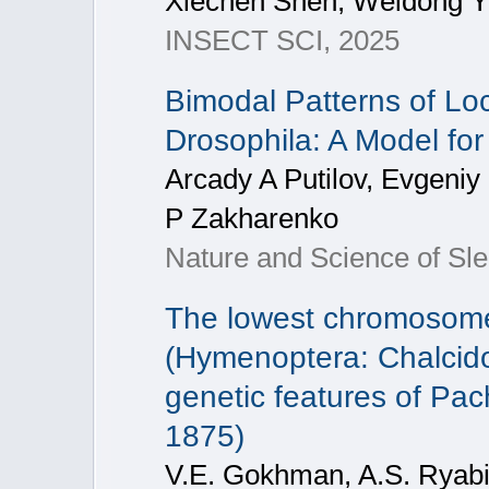
Xiechen Shen, Weidong Y
INSECT SCI, 2025
Bimodal Patterns of Loc
Drosophila: A Model for
Arcady A Putilov, Evgeniy 
P Zakharenko
Nature and Science of Sl
The lowest chromosome
(Hymenoptera: Chalcido
genetic features of Pa
1875)
V.E. Gokhman, A.S. Ryabin