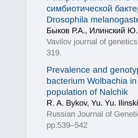
симбиотической бакте
Drosophila melanogaste
Быков Р.А., Илинский Ю.
Vavilov journal of genetic
319.
Prevalence and genotypi
bacterium Wolbachia in
population of Nalchik
R. A. Bykov, Yu. Yu. Ilinsk
Russian Journal of Genetic
pp.539–542