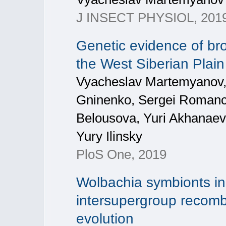
J INSECT PHYSIOL, 2019,
Genetic evidence of bro
the West Siberian Plain
Vyacheslav Martemyanov
Gninenko, Sergei Romancev
Belousova, Yuri Akhanaev
Yury Ilinsky
PloS One, 2019
Wolbachia symbionts in
intersupergroup recombi
evolution