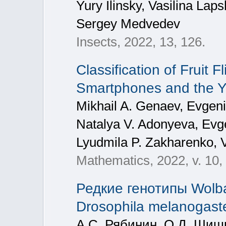
Yury Ilinsky, Vasilina Lap
Sergey Medvedev
Insects, 2022, 13, 126.
Classification of Fruit
Smartphones and the 
Mikhail A. Genaev, Evgeni
Natalya V. Adonyeva, Evg
Lyudmila P. Zakharenko, V
Mathematics, 2022, v. 10,
Редкие генотипы Wolb
Drosophila melanogast
А.С. Рябинин, О.Д. Шиш