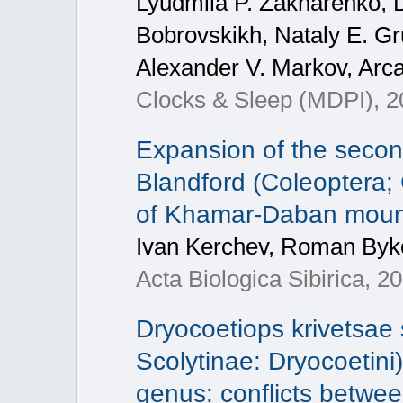
Lyudmila P. Zakharenko, Dm
Bobrovskikh, Nataly E. Gr
Alexander V. Markov, Arca
Clocks & Sleep (MDPI), 20
Expansion of the secon
Blandford (Coleoptera; 
of Khamar-Daban mounta
Ivan Kerchev, Roman Byko
Acta Biologica Sibirica, 20
Dryocoetiops krivetsae 
Scolytinae: Dryocoetini
genus: conflicts betwe