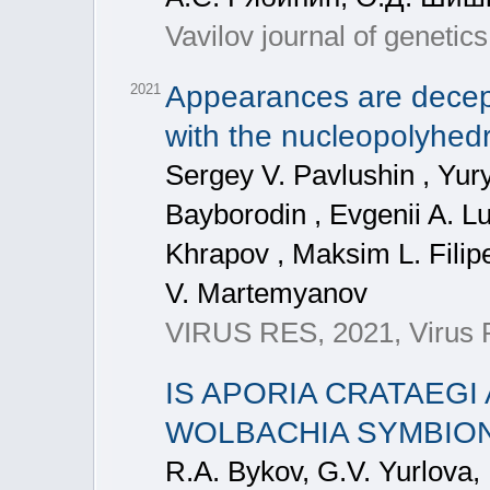
Vavilov journal of geneti
Appearances are decept
2021
with the nucleopolyhedr
Sergey V. Pavlushin , Yury 
Bayborodin , Evgenii A. L
Khrapov , Maksim L. Filip
V. Martemyanov
VIRUS RES, 2021, Virus 
IS APORIA CRATAEGI
WOLBACHIA SYMBIO
R.A. Bykov, G.V. Yurlova,