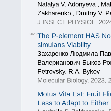
Natalya V. Adonyeva , Ma
Zakharenko , Dmitriy V. Pe
J INSECT PHYSIOL, 2024
The P-element HAS Not 
2023
simulans Viability
Захаренко Людмила Пав
Валерианович Быков Ром
Petrovsky, R.A. Bykov
Molecular Biology, 2023, 
Motus Vita Est: Fruit F
Less to Adapt to Either