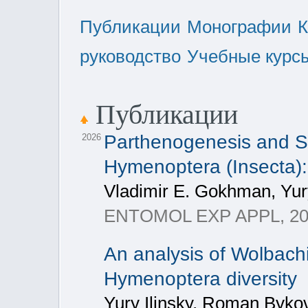
Публикации
Монографии
К
руководство
Учебные курс
Публикации
Parthenogenesis and Se
2026
Hymenoptera (Insecta)
Vladimir E. Gokhman, Yury
ENTOMOL EXP APPL, 202
An analysis of Wolbach
Hymenoptera diversity
Yury Ilinsky, Roman Byko