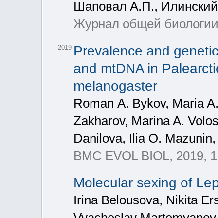
Шаповал А.П., Илински
Журнал общей биологии, 
Prevalence and genetic
2019
and mtDNA in Palearcti
melanogaster
Roman А. Bykov, Maria A. 
Zakharov, Marina A. Volos
Danilova, Ilia O. Mazunin,
BMC EVOL BIOL, 2019, 19
Molecular sexing of Le
Irina Belousova, Nikita Er
Vyacheslav Martemyanov