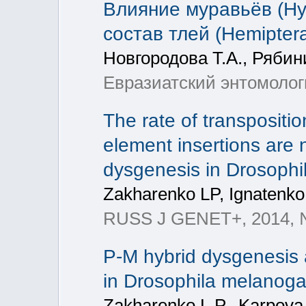
Влияние муравьёв (Hy
состав тлей (Hemipte
Новгородова Т.А., Рябин
Евразиатский энтомолог
The rate of transpositio
element insertions are 
dysgenesis in Drosophi
Zakharenko LP, Ignatenk
RUSS J GENET+, 2014, №
P-M hybrid dysgenesis 
in Drosophila melanoga
Zakharenko L.P., Karpova