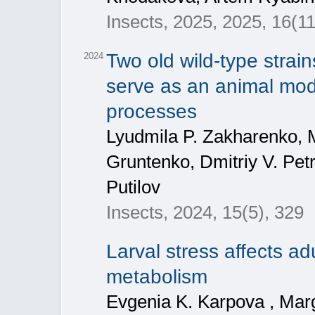
Insects, 2025, 2025, 16(11
Two old wild-type strai
2024
serve as an animal mode
processes
Lyudmila P. Zakharenko, M
Gruntenko, Dmitriy V. Petr
Putilov
Insects, 2024, 15(5), 329
Larval stress affects a
metabolism
Evgenia K. Karpova , Marg