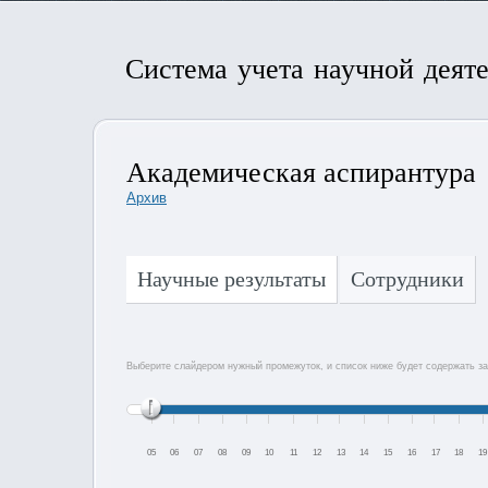
Система учета научной деят
Академическая аспирантура
Архив
Научные результаты
Сотрудники
Выберите слайдером нужный промежуток, и список ниже будет содержать за
05
06
07
08
09
10
11
12
13
14
15
16
17
18
19