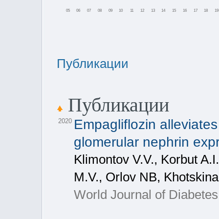
05
06
07
08
09
10
11
12
13
14
15
16
17
18
19
Публикации
Публикации
Empagliflozin alleviat
2020
glomerular nephrin expr
Klimontov V.V., Korbut A.I
M.V., Orlov NB, Khotskina
World Journal of Diabetes