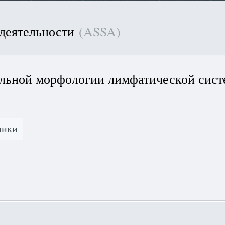
 деятельности
(ASSA)
льной морфологии лимфатической сис
ники