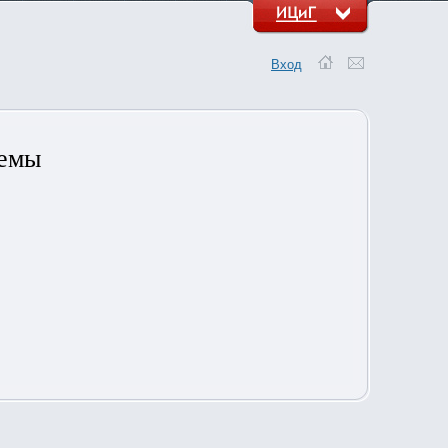
Вход
темы