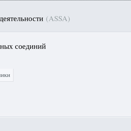
 деятельности
(ASSA)
вных соединий
ники