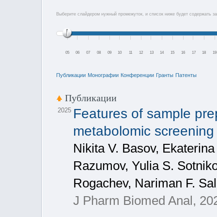
Выберите слайдером нужный промежуток, и список ниже будет содержать за
05
06
07
08
09
10
11
12
13
14
15
16
17
18
19
Публикации
Монографии
Конференции
Гранты
Патенты
Публикации
Features of sample prep
2025
metabolomic screenin
Nikita V. Basov, Ekaterina
Razumov, Yulia S. Sotniko
Rogachev, Nariman F. Sal
J Pharm Biomed Anal, 20