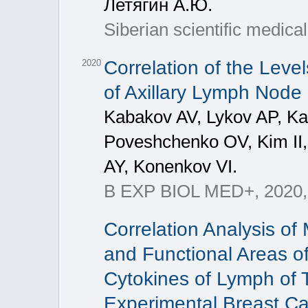
Летягин А.Ю.
Siberian scientific medical
Correlation of the Leve
2020
of Axillary Lymph Node 
Kabakov AV, Lykov AP, K
Poveshchenko OV, Kim II,
AY, Konenkov VI.
B EXP BIOL MED+, 2020,
Correlation Analysis of
and Functional Areas o
Cytokines of Lymph of 
Experimental Breast C