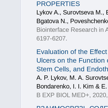
PROPERTIES
Lykov A., Surovtseva M., 
Bgatova N., Poveshchenk
Biointerface Research in A
6197-6207.
Evaluation of the Effec
Ulcers on the Function
Stem Cells, and Endothe
A. P. Lykov, M. A. Surovt
Bondarenko, I. I. Kim & E.
B EXP BIOL MED+, 2020,