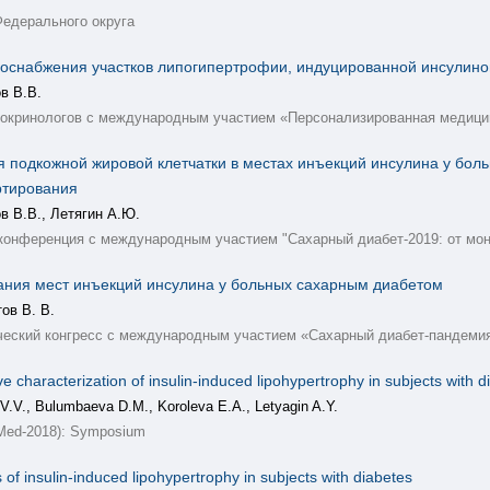
Федерального округа
овоснабжения участков липогипертрофии, индуцированной инсулин
в В.В.
ндокринологов с международным участием «Персонализированная медици
 подкожной жировой клетчатки в местах инъекций инсулина у бо
ртирования
в В.В., Летягин А.Ю.
 конференция с международным участием "Сахарный диабет-2019: от мон
вания мест инъекций инсулина у больных сахарным диабетом
ов В. В.
ический конгресс с международным участием «Сахарный диабет-пандемия
ve characterization of insulin-induced lipohypertrophy in subjects with d
V.V., Bulumbaeva D.M., Koroleva E.A., Letyagin A.Y.
oMed-2018): Symposium
s of insulin-induced lipohypertrophy in subjects with diabetes