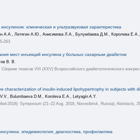
инсулином: клиническая и ультразвуковая характеристика
н А.А., Летягин А.Ю., Анисимова Л.А., Булумбаева Д.М., Королева Е.А.,
5-263.
вания мест инъекций инсулина у больных сахарным диабетом
ов В. В.
 Сборник тезисов VIII (XXV) Всероссийского диабетологического конгр
ve characterization of insulin-induced lipohypertrophy in subjects with d
V.V., Bulumbaeva D.M., Koroleva E.A., Letyagin A.Y.
ed-2018): Symposium (21–22 Aug. 2018, Novosibirsk, Russia); Abstracts, 20
инсулина: эпидемиология, диагностика, профилактика