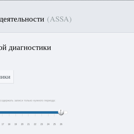
 деятельности
(ASSA)
ой диагностики
ники
содержать записи только нужного периода:
17
18
19
20
21
22
23
24
25
26