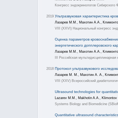
Конгресс эндокринологов Сибирского 
Ультразвуковая характеристика кр
2019
Лазарев М.М., Махотин А.А., Климонто
VIII (XXVI) Национальный конгресс э
Оценка параметров кровоснабжения
энергетического допплеровского ка
Лазарев М.М., Махотин А.А., Климонто
III Российская мультидисциплинарная
Протокол ультразвукового исследо
2018
Лазарев М. М., Махотин А. А., Климонт
VIII (XXV) Всероссийский диабетолог
Ultrasound technologies for quantitati
Lazarev M.M., Makhotin A.A., Klimontov 
Systems Biology and Biomedicine (SBi
Quantitative ultrasound characteristic