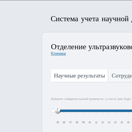
Система учета научной
Отделение ультразвуков
Клиника
Научные результаты
Сотруд
Выберите слайдером нужный промежуток, и список ниже будет 
05
06
07
08
09
10
11
12
13
14
15
16