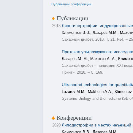
Публикации
Конференции
Публикации
Липогипертрофии, индуцированные 
2018
Климонтов В.В., Лазарев М.М., Махоти
Сахарный диабет, 2018, T. 21, №4. – 25
Протокол ультразвукового исследо
Лазарев М. М., Махотин А. А., Климонт
Сахарный диабет – пандемия XXI века:
Принт», 2018. – C. 169.
Ultrasound technologies for quantitati
Lazarev M.M., Makhotin A.A., Klimontov 
Systems Biology and Biomedicine (SBioM
Конференции
Липодистрофии в местах инъекций 
2020
Климонтов В.В., Лазарев М.М.