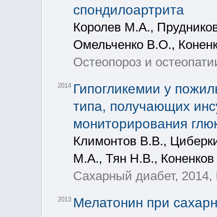
спондилоартрита
Королев М.А., Прудников
Омельченко В.О., Коненк
Остеопороз и остеопатии
Гипогликемии у пожил
2014
типа, получающих инс
мониторирования глю
Климонтов В.В., Циберки
М.А., Тян Н.В., Коненков
Сахарный диабет, 2014, 
Мелатонин при сахарн
2013