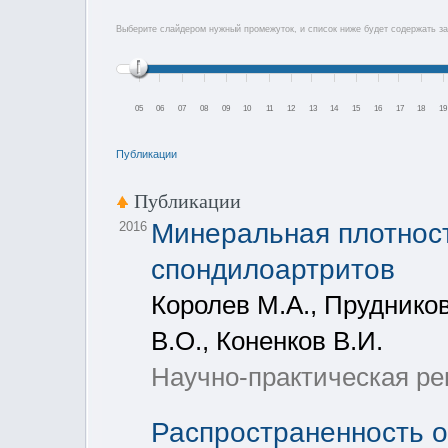
Выберите слайдером нужный промежуток, и список ниже будет содержать за
05
06
07
08
09
10
11
12
13
14
15
16
17
18
19
Публикации
Публикации
Минеральная плотнос
2016
спондилоартритов
Королев М.А., Прудников
В.О., Коненков В.И.
Научно-практическая рев
Распространенность 