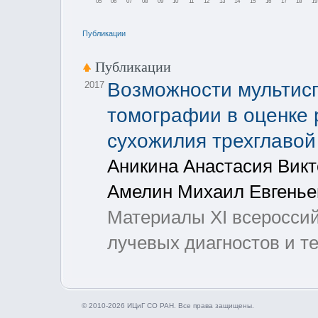
05
06
07
08
09
10
11
12
13
14
15
16
17
18
19
Публикации
Публикации
Возможности мультис
2017
томографии в оценке 
сухожилия трехглаво
Аникина Анастасия Викт
Амелин Михаил Евгенье
Материалы XI всероссий
лучевых диагностов и те
© 2010-2026 ИЦиГ СО РАН. Все права защищены.