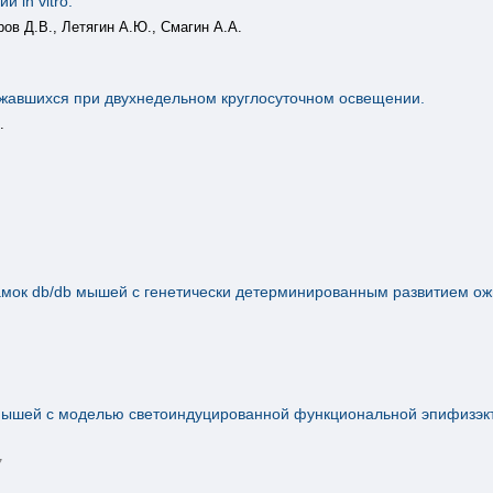
 in vitro.
ов Д.В., Летягин А.Ю., Смагин А.А.
жавшихся при двухнедельном круглосуточном освещении.
.
амок db/db мышей с генетически детерминированным развитием ож
 мышей с моделью светоиндуцированной функциональной эпифизэк
7