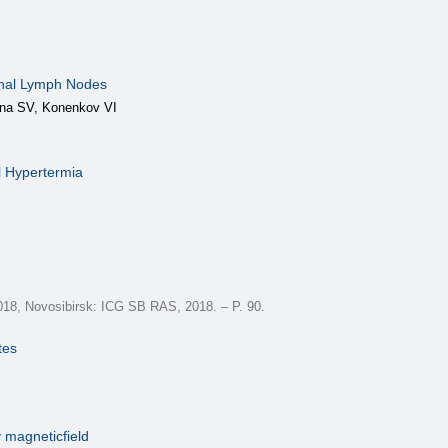
inal Lymph Nodes
ina SV, Konenkov VI
al Hypertermia
18, Novosibirsk: ICG SB RAS, 2018. – P. 90.
tes
 magneticfield