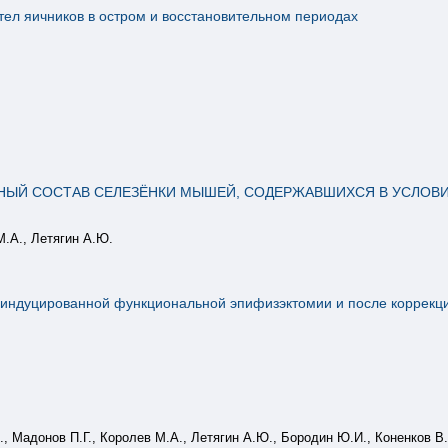
тел яичников в остром и восстановительном периодах
НЫЙ СОСТАВ СЕЛЕЗЁНКИ МЫШЕЙ, СОДЕРЖАВШИХСЯ В УСЛОВ
М.А., Летягин А.Ю.
етоиндуцированной функциональной эпифизэктомии и после коррекц
., Мадонов П.Г., Королев М.А., Летягин А.Ю., Бородин Ю.И., Коненков В