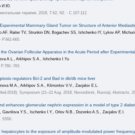
о И.Ю.
нтальная терапия, 2018, Т.62, N2. - С.107-112.
f Experimental Mammary Gland Tumor on Structure of Anterior Mediast
AF, Raiter TV, Strunkin DN, Bogachev SS, Ishchenko IY, Lykov AP, Michur
 P.661-665.
n the Ovarian Follicular Apparatus in the Acute Period after Experiment
eva A.L., Arkhipov S.A., Ishchenko I.Yu
P.780.-783.
optosis regulators Bcl-2 and Bad in db/db mice liver
nova M.A., Arkhipov S.A., Klimontov V.V., Zavjalov E.L.
ed-2018): Symposium (21–22 Aug. 2018, Novosibirsk, Russia); Abstracts, 20
y and enhances glomerular nephrin expression in a model of type 2 diabe
, Gavrilova Y.S., Ischenko I.Y., Orlov N.B., Dozenko A.S., Zavjalov E.I.
. S550.
er hepatocytes to the exposure of amplitude-modulated power frequency