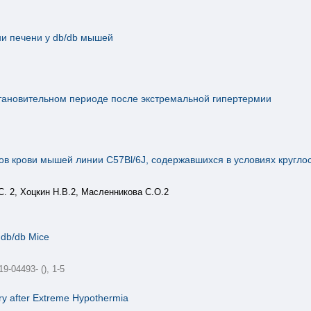
ни печени у db/db мышей
становительном периоде после экстремальной гипертермии
в крови мышей линии С57Bl/6J, содержавшихся в условиях кругло
С. 2, Хоцкин Н.В.2, Масленникова С.О.2
n db/db Mice
9-04493- (), 1-5
ery after Extreme Hypothermia