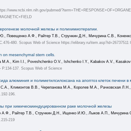
92-94. https://www.ncbi.nlm.nih.gov/pubmed/?term=THE+RESPONSE
AGNETIC+FIELD
ерогенезе молочной железы и полихимиотерапии.
Ю., Повещенко А.Ф., Райтер Т.В., Стрункин Д.Н., Мичурина С.В., Коненк
476-480. Scopus Web of Science https://elibrary.ru/item.asp?id=26737511 I
ion on mesenchymal stem cells.
 M.A., Kim I.I., Poveshchenko O.V., Ishchenko I.Y., Kabakov A.V., Kasakov
 P.134-137. Scopus Web of Science
ида алюминия и полиметилсилоксана на апоптоз клеток печени в 
С.А., Климонтов В.В., Черепанова М.А., Королев М.А., Рачковская Л.Н.,
.192-196.
лы при химическииндуцированном раке молочной железы
 А.Ф., Райтер Т.В., Стрункин Д.Н., Ищенко И.Ю., Лыков А.П., Мичурина С
.215-219