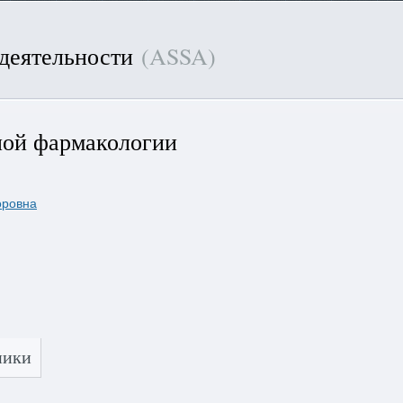
 деятельности
(ASSA)
ной фармакологии
оровна
ники