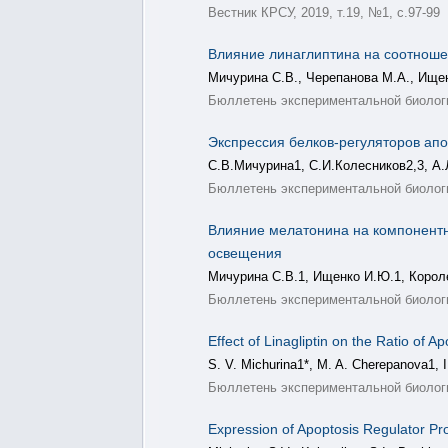
Вестник КРСУ, 2019, т.19, №1, с.97-99
Влияние линаглиптина на соотноше
Мичурина С.В., Черепанова М.А., Ищен
Бюллетень экспериментальной биологии
Экспрессия белков-регуляторов апо
С.В.Мичурина1, С.И.Колесников2,3, А
Бюллетень экспериментальной биологии 
Влияние мелатонина на компонентн
освещения
Мичурина С.В.1, Ищенко И.Ю.1, Короле
Бюллетень экспериментальной биологи
Effect of Linagliptin on the Ratio of 
S. V. Michurina1*, M. A. Cherepanova1, I
Бюллетень экспериментальной биологии и 
Expression of Apoptosis Regulator Pr