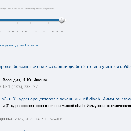
содержать записи только нужного периода:
2
13
14
15
16
17
18
19
20
21
22
23
24
25
26
ное руководство
Патенты
овая болезнь печени и сахарный диабет 2-го типа у мышей db/db
В. Васендин, И. Ю. Ищенко
0, № 1 (2025), 238-247
 α2- и β1-адренорецепторов в печени мышей db/db. Иммуногистох
- и β1-адренорецепторов в печени мышей db/db. Иммуногистохимическая
ицине, 2025, 2025. № 2. С. 98–104.