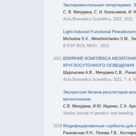
Экспериментальная гипертермия. Эк
С. В. Мичурина, С. И. Колесников, И. 
Acta Biomedica Scientifica, 2022, 2022,
Light-Induced Functional Pinealectom
Michurina S.V., Miroshnichenko S.M., Ser
B EXP BIOL MED+, 2022
ВЛИЯНИЕ КОМПЛЕКСА МЕЛАТОНИ
2021
КРУГЛОСУТОЧНОГО ОСВЕЩЕНИЯ
Шурлыгина А.В., Мичурина С.В., Рачко
Acta Biomedica Scientifica, 2021, Т. 6. 
Экспрессия белков-регуляторов апо
мелатонином.
С.В. Мичурина, И.Ю. Ищенко, С.А. Арх
Vavilov journal of genetics and breeding
Модифицированные сорбенты для г
2019
Рачковская Л.Н., Попова Т.В., Котляро