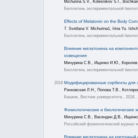
Michurina S.V., Kolesnikov S.I., Bochkar
Бюллетень экспериментальной биологии
Effects of Melatonin on the Body Com
7. Svetlana V. Michurina1, Irina Yu. Ish
Бюллетень экспериментальной биологии
Влияние мелатонина на компонентн
освещения
Мичурина С.В., Ищенко И.Ю., Королев 
Бюллетень экспериментальной биологии
Модифицированные сорбенты для з
2018
Рачковская Л.Н., Попова Т.В., Котляро
Бишкек, Вестник университета., 2018, .
Физиологические и биологические 
Мичурина С.В., Васендин Д.В., Ищенк
Российский физиологический журнал им
Влияние мелатонина на клеточный 