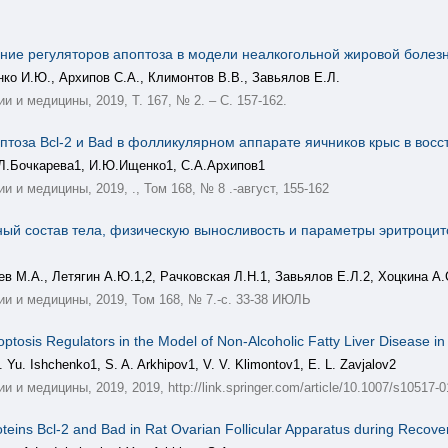
ние регуляторов апоптоза в модели неалкогольной жировой болез
ко И.Ю., Архипов С.А., Климонтов В.В., Завьялов Е.Л.
 и медицины, 2019, Т. 167, № 2. – С. 157-162.
птоза Bcl-2 и Bad в фолликулярном аппарате яичников крыс в вос
.Л.Бочкарева1, И.Ю.Ищенко1, С.А.Архипов1
и медицины, 2019, ., Том 168, № 8 .-август, 155-162
ый состав тела, физическую выносливость и параметры эритроцито
в М.А., Летягин А.Ю.1,2, Рачковская Л.Н.1, Завьялов Е.Л.2, Хоцкина А.
и и медицины, 2019, Том 168, № 7.-с. 33-38 ИЮЛЬ
Apoptosis Regulators in the Model of Non-Alcoholic Fatty Liver Disease i
. Yu. Ishchenko1, S. A. Arkhipov1, V. V. Klimontov1, E. L. Zavjalov2
медицины, 2019, 2019, http://link.springer.com/article/10.1007/s10517-01
oteins Bcl-2 and Bad in Rat Ovarian Follicular Apparatus during Recov