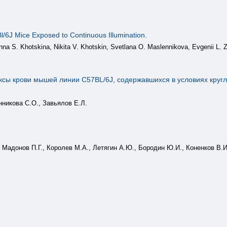
l/6J Mice Exposed to Continuous Illumination.
na S. Khotskina, Nikita V. Khotskin, Svetlana O. Maslennikova, Evgenii L. 
ксы крови мышей линии С57BL/6J, содержавшихся в условиях кругл
нникова С.О., Завьялов Е.Л.
 Мадонов П.Г., Королев М.А., Летягин А.Ю., Бородин Ю.И., Коненков В.И