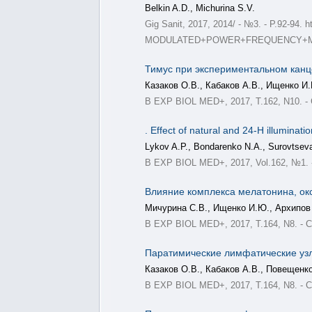
Belkin A.D., Michurina S.V.
Gig Sanit, 2017, 2014/ - №3. - P.
MODULATED+POWER+FREQUENCY+M
Тимус при экспериментальном канц
Казаков О.В., Кабаков А.В., Ищенко И.
B EXP BIOL MED+, 2017, Т.162, N10. - С.
. Effect of natural and 24-H illuminat
Lykov A.P., Bondarenko N.A., Surovtseva
B EXP BIOL MED+, 2017, Vol.162, №1. -
Влияние комплекса мелатонина, окс
Мичурина С.В., Ищенко И.Ю., Архипов 
B EXP BIOL MED+, 2017, Т.164, N8. - С
Паратимические лимфатические уз
Казаков О.В., Кабаков А.В., Повещенко
B EXP BIOL MED+, 2017, Т.164, N8. - С