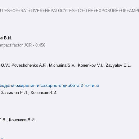
+OF+ORGANELLES+OF+RAT+LIVER+HEPATOCYTES+TO+THE+EXPOSURE+OF+AMP
ов В.И.
mpact factor JCR - 0,456
 O.V., Poveshchenko A.F., Michurina S.V., Konenkov V.I., Zavyalov E.L.
модели ожирения и сахарного диабета 2-го типа
 Завьялов Е.Л., Коненков В.И.
.В., Коненков В.И.