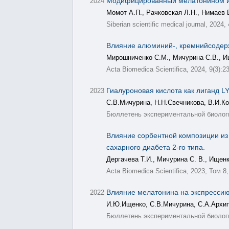
Модифицированный мелатонином и ли
2024
Момот А.П., Рачковская Л.Н., Нимаев В
Siberian scientific medical journal, 2024,
Влияние алюминий-, кремнийсодерж
Мирошниченко С.М., Мичурина С.В., Ищ
Acta Biomedica Scientifica, 2024, 9(3):2
Гиалуроновая кислота как лиганд L
2023
С.В.Мичурина, Н.Н.Свечникова, В.И.К
Бюллетень экспериментальной биологии
Влияние сорбентной композиции из
сахарного диабета 2-го типа.
Дергачева Т.И., Мичурина С. В., Ищенк
Acta Biomedica Scientifica, 2023, Том 8
Влияние мелатонина на экспрессию
2022
И.Ю.Ищенко, С.В.Мичурина, С.А.Архи
Бюллетень экспериментальной биологи