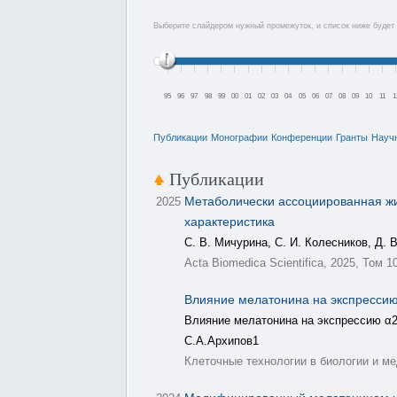
Выберите слайдером нужный промежуток, и список ниже будет 
95
96
97
98
99
00
01
02
03
04
05
06
07
08
09
10
11
1
Публикации
Монографии
Конференции
Гранты
Науч
Публикации
Метаболически ассоциированная жир
2025
характеристика
С. В. Мичурина, С. И. Колесников, Д. 
Acta Biomedica Scientifica, 2025, Том 1
Влияние мелатонина на экспрессию
Влияние мелатонина на экспрессию α2
С.А.Архипов1
Клеточные технологии в биологии и мед