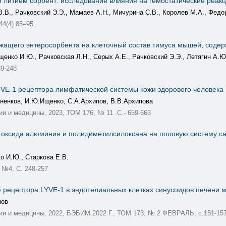
тием сорбент: исследование влияния на гемостатические реакции
.В., Рачковский Э.Э., Мамаев А.Н., Мичурина С.В., Королев М.А., Федор
 44(4):85–95
ащего энтеросорбента на клеточный состав тимуса мышей, содер
енко И.Ю., Рачковская Л.Н., Серых А.Е., Рачковский Э.Э., Летягин А.Ю
39-248
YVE-1 рецептора лимфатической системы кожи здорового человека
оненков, И.Ю.Ищенко, С.А.Архипов, В.В.Архипова
 и медицины, 2023, ТОМ 176, № 11 .С.- 659-663
 оксида алюминия и полидиметилсилоксана на половую систему с
о И.Ю., Старкова Е.В.
, №4, C. 248-257
 рецептора LYVE-1 в эндотелиальных клетках синусоидов печени
пов
и и медицины, 2022, БЭБИМ.2022 Г., ТОМ 173, № 2 ФЕВРАЛЬ, с.151-15