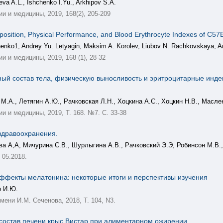
eva A.L., Ishchenko I.Yu., Arkhipov S.A.
 и медицины, 2019, 168(2), 205-209
position, Physical Performance, and Blood Erythrocyte Indexes of C57B
chenko1, Andrey Yu. Letyagin, Maksim A. Korolev, Liubov N. Rachkovskaya, An
 и медицины, 2019, 168 (1), 28-32
ый состав тела, физическую выносливость и эритроцитарные инде
М.А., Летягин А.Ю., Рачковская Л.Н., Хоцкина А.С., Хоцкин Н.В., Масле
 и медицины, 2019, Т. 168. №7. С. 33-38
дравоохранения.
ва А,А, Мичурина С.В., Шурлыгина А.В., Рачковский Э.Э, Робинсон М.В.,
 05.2018.
эффекты мелатонина: некоторые итоги и перспективы изучения
о И.Ю.
ени И.М. Сеченова, 2018, Т. 104, N3.
состав печени крыс Вистар при алиментарном ожирении