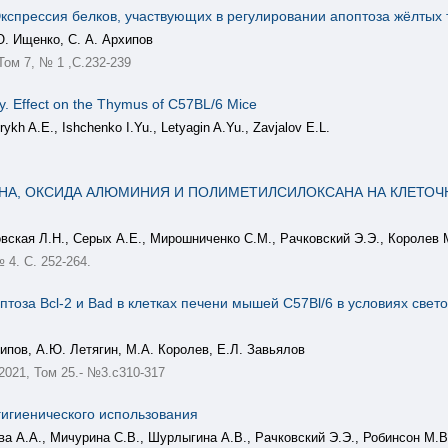
спрессия белков, участвующих в регулировании апоптоза жёлтых 
Ю. Ищенко, С. А. Архипов
 Том 7, № 1 ,С.232-239
y. Effect on the Thymus of C57BL/6 Mice
ykh A.E., Ishchenko I.Yu., Letyagin A.Yu., Zavjalov E.L.
НА, ОКСИДА АЛЮМИНИЯ И ПОЛИМЕТИЛСИЛОКСАНА НА КЛЕТОЧ
вская Л.Н., Серых А.Е., Мирошниченко С.М., Рачковский Э.Э., Королев 
№ 4. С. 252-264.
птоза Bcl-2 и Bad в клетках печени мышей C57Bl/6 в условиях св
ипов, А.Ю. Летягин, М.А. Королев, Е.Л. Завьялов
, 2021, Том 25.- №3.с310-317
игиенического использования
ва А.А., Мичурина С.В., Шурлыгина А.В., Рачковский Э.Э., Робинсон М.В