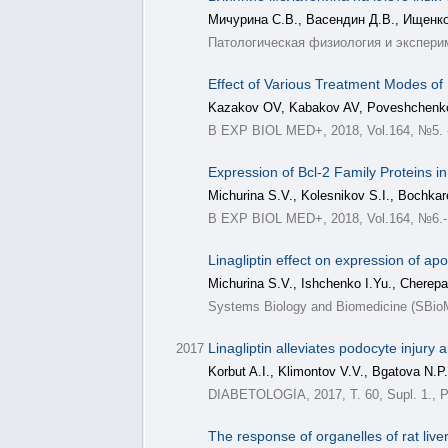
Мичурина С.В., Васендин Д.В., Ищенк
Патологическая физиология и экспериме
Effect of Various Treatment Modes o
Kazakov OV, Kabakov AV, Poveshchenko 
B EXP BIOL MED+, 2018, Vol.164, №5. -
Expression of Bcl-2 Family Proteins i
Michurina S.V., Kolesnikov S.I., Bochkar
B EXP BIOL MED+, 2018, Vol.164, №6.- 
Linagliptin effect on expression of ap
Michurina S.V., Ishchenko I.Yu., Cherepa
Systems Biology and Biomedicine (SBioM
Linagliptin alleviates podocyte injur
2017
Korbut A.I., Klimontov V.V., Bgatova N.P.
DIABETOLOGIA, 2017, Т. 60, Supl. 1., P
The response of organelles of rat liv