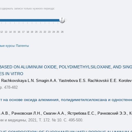
содержать записи только нужного периода:
12
13
14
15
16
17
18
19
20
21
22
23
24
25
26
ные курсы
Патенты
ASED ON ALUMINUM OXIDE, POLYDIMETHYLSILOXANE, AND SIN
S IN VITRO
. Rachkovskaya L.N. Smagin A.A. Yastrebova E.S. Rachkovskii E.E. Korolev 
p. 478-482
 на основе оксида алюминия, полидиметилсилоксана и одностенны
А.В., Рачковская Л.Н., Смагин А.А., Ястребова Е.С., Рачковский Э.Э., 
 и медицины, 2021, Т. 172. № 10. С. 495-500.