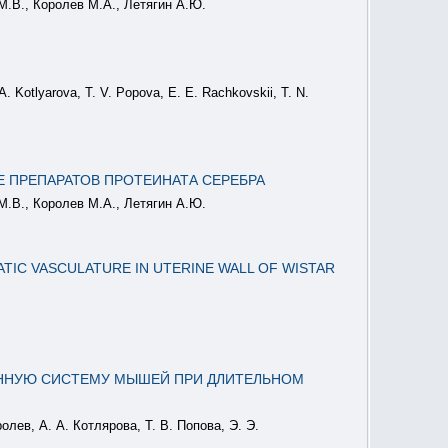
М.В., Королев М.А., Летягин А.Ю.
A. Kotlyarova, T. V. Popova, E. E. Rachkovskii, T. N.
 ПРЕПАРАТОВ ПРОТЕИНАТА СЕРЕБРА
М.В., Королев М.А., Летягин А.Ю.
IC VASCULATURE IN UTERINE WALL OF WISTAR
УННУЮ СИСТЕМУ МЫШЕЙ ПРИ ДЛИТЕЛЬНОМ
олев, А. А. Котлярова, Т. В. Попова, Э. Э.