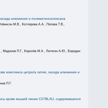
, оксида алюминия и полиметилсилоксана
обинсон М.В., Котлярова А.А., Попова Т.В,,
., Мадонов П.Г., Королёв М.А., Летягин А.Ю., Бородин
ове комплекса цитрата лития, оксида алюминия и
нов П.Г.
ексы крови мышей линии С57BL/6J, содержавшихся