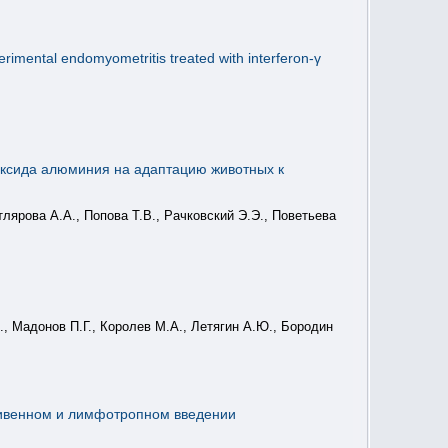
perimental endomyometritis treated with interferon-γ
 оксида алюминия на адаптацию животных к
тлярова А.А., Попова Т.В., Рачковский Э.Э., Поветьева
., Мадонов П.Г., Королев М.А., Летягин А.Ю., Бородин
ривенном и лимфотропном введении