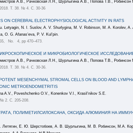
мистров А.В., Рачковская Л.Н., Шурлыгина А.В., Попова Т.В., Робинсон 
 2018. Т. 38. № 4. С. 30-36
S ON CEREBRAL ELECTROPHYSIOLOGICAL ACTIVITY IN RATS
 Letyagin, N. I. Suslov, A. V. Shurlygina, M. V. Robinson, M. A. Korolev, A. 
a, O. G. Afanas’eva, P. V. Kul’pin.
5, No. 4, pp 470–473.
ИКРОСКОПИЧЕСКОЕ И МИКРОБИОЛОГИЧЕСКОЕ ИССЛЕДОВАНИЕ
мистров А.В., Рачковская Л.Н., Шурлыгина А.В., Попова Т.В., Робинсон 
 2018. Т. 38. № 4. С. 30-36.
OTENT MESENCHYMAL STROMAL CELLS ON BLOOD AND LYMPHAT
RONIC METROENDOMETRITIS
na A.V., Poveshchenko O.V., Konenkov V.I., Krasil’nikov S.E.
№ 2. С. 205-208.
ТРАТА, ПОЛИМЕТИЛСИЛОКСАНА, ОКСИДА АЛЮМИНИЯ НА ИММ
. Летягин, Е. Ю. Шерстобоев, А. В. Шурлыгина, М. В. Робинсон, М.А. Кор