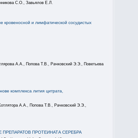
нникова С.О., Завьялов Е.Л.
ие кровеносной и лимфатической сосудистых
тлярова А.А., Попова Т.В., Рачковский Э.Э., Поветьева
нове комплекса лития цитрата,
отлятора А.А., Попова Т.В., Рачковский Э.Э.,
 ПРЕПАРАТОВ ПРОТЕИНАТА СЕРЕБРА