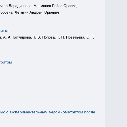
Белла Барадиновна, Альманса-Рейес Орасио,
форовна, Летягин Андрей Юрьевич
ликта
 А. А. Котлярова, Т. В. Попова, Т. Н. Поветьева, О. Г.
тритом
крыс с экспериментальным эндомиометритом после