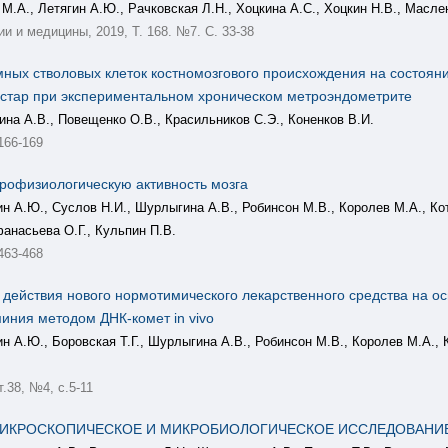
М.А., Летягин А.Ю., Рачковская Л.Н., Хоцкина А.С., Хоцкин Н.В., Масле
 и медицины, 2019, Т. 168. №7. С. 33-38
ных стволовых клеток костномозгового происхождения на состоян
Вистар при экспериментальном хроническом метроэндометрите
ина А.В., Повещенко О.В., Красильников С.Э., Коненков В.И.
166-169
трофизиологическую активность мозга
ин А.Ю., Суслов Н.И., Шурлыгина А.В., Робинсон М.В., Королев М.А., Ко
фанасьева О.Г., Кульпин П.В.
463-468
ействия нового нормотимического лекарственного средства на ос
иния методом ДНК-комет in vivo
ин А.Ю., Боровская Т.Г., Шурлыгина А.В., Робинсон М.В., Королев М.А., К
 т.38, №4, с.5-11
ИКРОСКОПИЧЕСКОЕ И МИКРОБИОЛОГИЧЕСКОЕ ИССЛЕДОВАНИЕ