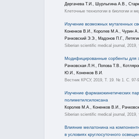
Дергачева Т.И., Шурлыгина А.В., Стар
Клеточные технологии в биологии и ме
Изучение возможных мутагенных сво
Коненков В.И., Королев М.А., Чурин А.
Рачковский Э.Э., Мадонов П.Г., Летяги
Siberian scientific medical journal, 2019,
Модифицированные сорбенты для 
Рачковская Л.Н., Попова Т.В., Котляро
Ю.И., Коненков В.И.
Вестник КРСУ, 2019, Т. 19. № 1. С. 97-9
Изучение фармакокинетических пара
полиметилсилоксана
Королев М.А., Коненков В.И., Рачковск
Siberian scientific medical journal, 2019,
Влияние мелатонина на компонентн
в условиях круглосуточного освеще