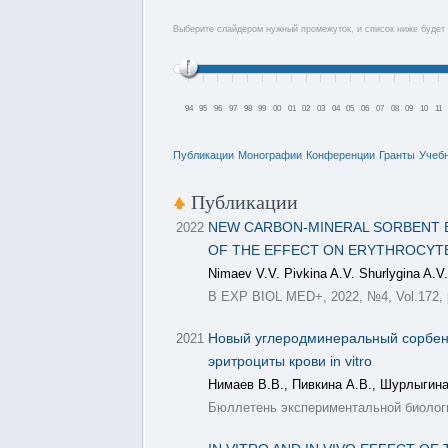
Выберите слайдером нужный промежуток, и список ниже будет 
94
95
96
97
98
99
00
01
02
03
04
05
06
07
08
09
10
11
Публикации
Монографии
Конференции
Гранты
Учеб
Публикации
NEW CARBON-MINERAL SORBENT B
2022
OF THE EFFECT ON ERYTHROCYTE
Nimaev V.V. Pivkina A.V. Shurlygina A.V
B EXP BIOL MED+, 2022, №4, Vol.172, 
Новый углеродминеральный сорбент
2021
эритроциты крови in vitro
Нимаев В.В., Пивкина А.В., Шурлыгина 
Бюллетень экспериментальной биологии