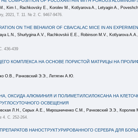
F THE COMPOSITION OF FUCOXANTHIN WITH POROUS ALUMINUM-
., Kim I., Rachkovsky E., Korolev M., Kotlyarova A., Letyagin A., Poveshc
ry, 2021, Т. 11. № 2. С. 9467-9476.
RATION ON THE BEHAVIOR OF CBA/CALAC MICE IN AN EXPERIME
 L.N., Shurlygina A.V., Rachkovskii E.E., Robinson M.V., Kotlyarova A.A., 
С. 436-439
ЩЕГО КОМПЛЕКСА НА ОСНОВЕ ПОРИСТОЙ МАТРИЦЫ НА ПРОЛИФ
ко О.В., Рачковский Э.Э., Летягин А.Ю.
НА, ОКСИДА АЛЮМИНИЯ И ПОЛИМЕТИЛСИЛОКСАНА НА КЛЕТОЧ
КРУГЛОСУТОЧНОГО ОСВЕЩЕНИЯ
вская Л.Н., Серых А.Е., Мирошниченко С.М., Рачковский Э.Э., Королев 
№ 4. С. 252-264.
ПРЕПАРАТОВ НАНОСТРУКТУРИРОВАННОГО СЕРЕБРА ДЛЯ БОР