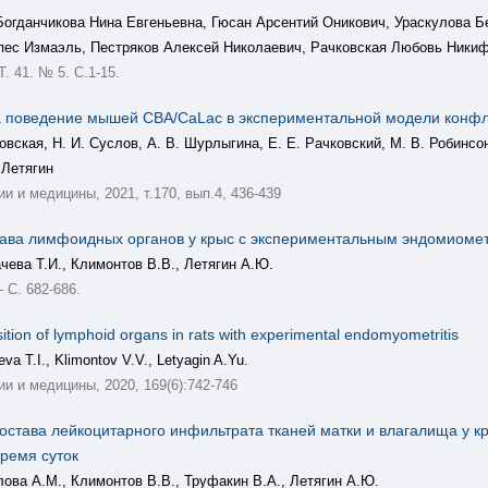
огданчикова Нина Евгеньевна, Гюсан Арсентий Оникович, Ураскулова 
пес Измаэль, Пестряков Алексей Николаевич, Рачковская Любовь Ники
 Т. 41. № 5. С.1-15.
а поведение мышей CBA/CaLac в экспериментальной модели конф
ковская, Н. И. Суслов, А. В. Шурлыгина, Е. Е. Рачковский, М. В. Робинсон,
 Летягин
 и медицины, 2021, т.170, вып.4, 436-439
тава лимфоидных органов у крыс с экспериментальным эндомиоме
чева Т.И., Климонтов В.В., Летягин А.Ю.
 С. 682-686.
sition of lymphoid organs in rats with experimental endomyometritis
va T.I., Klimontov V.V., Letyagin A.Yu.
 и медицины, 2020, 169(6):742-746
состава лейкоцитарного инфильтрата тканей матки и влагалища у 
ремя суток
лова А.М., Климонтов В.В., Труфакин В.А., Летягин А.Ю.