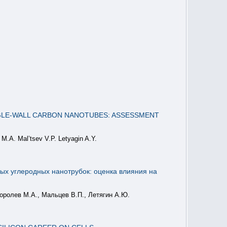
GLE-WALL CARBON NANOTUBES: ASSESSMENT
M.A. Mal’tsev V.P. Letyagin A.Y.
х углеродных нанотрубок: оценка влияния на
Королев М.А., Мальцев В.П., Летягин А.Ю.