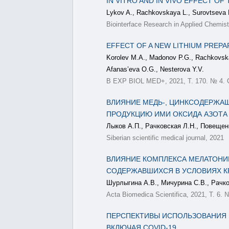
IN VITRO AND IN VIVO EFFECT O
Lykov A., Rachkovskaya L., Surovtseva M
Biointerface Research in Applied Chemist
EFFECT OF A NEW LITHIUM PREPA
Korolev M.A., Madonov P.G., Rachkovskaya
Afanas’eva O.G., Nesterova Y.V.
B EXP BIOL MED+, 2021, Т. 170. № 4. 
ВЛИЯНИЕ МЕДЬ-, ЦИНКСОДЕРЖА
ПРОДУКЦИЮ ИМИ ОКСИДА АЗОТА
Лыков А.П., Рачковская Л.Н., Повещен
Siberian scientific medical journal, 2021
ВЛИЯНИЕ КОМПЛЕКСА МЕЛАТОНИ
СОДЕРЖАВШИХСЯ В УСЛОВИЯХ 
Шурлыгина А.В., Мичурина С.В., Рачко
Acta Biomedica Scientifica, 2021, Т. 6. 
ПЕРСПЕКТИВЫ ИСПОЛЬЗОВАНИЯ 
ВКЛЮЧАЯ COVID-19