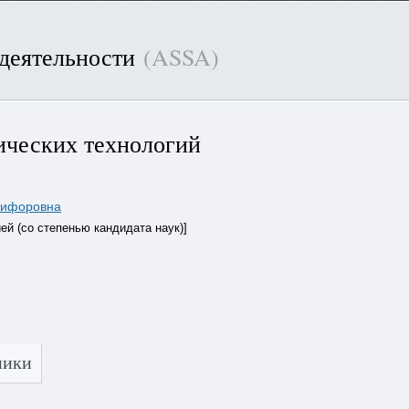
 деятельности
(ASSA)
ических технологий
кифоровна
й (со степенью кандидата наук)]
ники