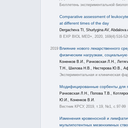
Бюллетень экспериментальной биологии
Comparative assessment of leukocyte in
at different times of the day
Dergacheva TI, Shurlygina AV, Abdalova 
B EXP BIOL MED+, 2020, 169(4):516-52
Влияние нового лекарственного сре
2019
физическим нагрузкам, социальную
Коненков В.И., Рачковская Л.Н., Летяг
Т.Н., Шилова Н.В., Нестерова Ю.В., А
Экспериментальная и клиническая фарм
Модифицированные сорбенты для г
Рачковская Л.Н., Попова Т.В., Котляро
Ю.И., Коненков В.И.
Вестник КРСУ, 2019, т.19, №1, с.97-99
Изменения кровеносной и лимфатич
мультипотентных мезенхимных ствол