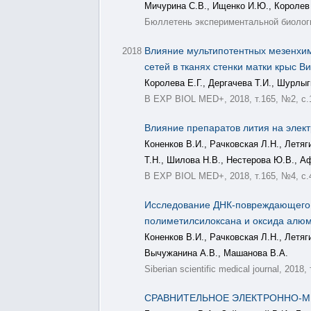
Мичурина С.В., Ищенко И.Ю., Королев 
Бюллетень экспериментальной биологии
Влияние мультипотентных мезенхим
2018
сетей в тканях стенки матки крыс 
Королева Е.Г., Дергачева Т.И., Шурлыг
B EXP BIOL MED+, 2018, т.165, №2, с.
Влияние препаратов лития на элек
Коненков В.И., Рачковская Л.Н., Летяг
Т.Н., Шилова Н.В., Нестерова Ю.В., А
B EXP BIOL MED+, 2018, т.165, №4, с.
Исследование ДНК-повреждающего д
полиметилсилоксана и оксида алюм
Коненков В.И., Рачковская Л.Н., Летяг
Вычужанина А.В., Машанова В.А.
Siberian scientific medical journal, 2018,
СРАВНИТЕЛЬНОЕ ЭЛЕКТРОННО-М