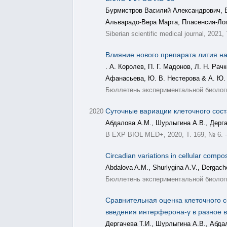
Бурмистров Василий Александрович, Б
Альварадо-Вера Марта, Пласенсия-Ло
Siberian scientific medical journal, 2021,
Влияние нового препарата лития н
. А. Королев, П. Г. Мадонов, Л. Н. Рач
Афанасьева, Ю. В. Нестерова & А. Ю.
Бюллетень экспериментальной биологии
Суточные вариации клеточного сос
2020
Абдалова А.М., Шурлыгина А.В., Дерга
B EXP BIOL MED+, 2020, Т. 169, № 6. –
Circadian variations in cellular compo
Abdalova A.M., Shurlygina A.V., Dergache
Бюллетень экспериментальной биологии
Сравнительная оценка клеточного 
введения интерферона-γ в разное в
Дергачева Т.И., Шурлыгина А.В., Абда