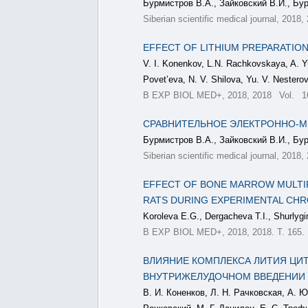
Бурмистров В.А., Зайковский В.И., Бур
Siberian scientific medical journal, 2018,
EFFECT OF LITHIUM PREPARATION
V. I. Konenkov, L.N. Rachkovskaya, A. Yu.
Povet’eva, N. V. Shilova, Yu. V. Nesterov
B EXP BIOL MED+, 2018, 2018 Vol. 16
СРАВНИТЕЛЬНОЕ ЭЛЕКТРОННО-М
Бурмистров В.А., Зайковский В.И., Бур
Siberian scientific medical journal, 2018,
EFFECT OF BONE MARROW MULTIP
RATS DURING EXPERIMENTAL CH
Koroleva E.G., Dergacheva T.I., Shurlygi
B EXP BIOL MED+, 2018, 2018. Т. 165. 
ВЛИЯНИЕ КОМПЛЕКСА ЛИТИЯ ЦИ
ВНУТРИЖЕЛУДОЧНОМ ВВЕДЕНИИ
В. И. Коненков, Л. Н. Рачковская, А. Ю