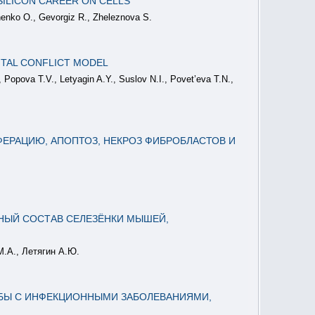
SILICON CAREER ON CELLS
henko O., Gevorgiz R., Zheleznova S.
NTAL CONFLICT MODEL
Popova T.V., Letyagin A.Y., Suslov N.I., Povet’eva T.N.,
ЕРАЦИЮ, АПОПТОЗ, НЕКРОЗ ФИБРОБЛАСТОВ И
НЫЙ СОСТАВ СЕЛЕЗЁНКИ МЫШЕЙ,
М.А., Летягин А.Ю.
ЬБЫ С ИНФЕКЦИОННЫМИ ЗАБОЛЕВАНИЯМИ,