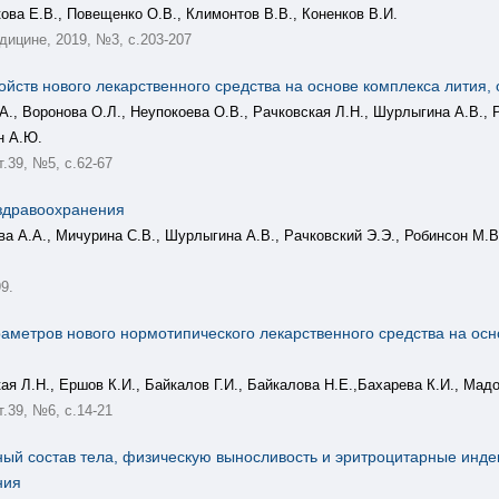
кова Е.В., Повещенко О.В., Климонтов В.В., Коненков В.И.
дицине, 2019, №3, с.203-207
йств нового лекарственного средства на основе комплекса лития
А., Воронова О.Л., Неупокоева О.В., Рачковская Л.Н., Шурлыгина А.В., Р
н А.Ю.
 т.39, №5, с.62-67
здравоохранения
ва А.А., Мичурина С.В., Шурлыгина А.В., Рачковский Э.Э., Робинсон М.В
9.
метров нового нормотипического лекарственного средства на осн
ая Л.Н., Ершов К.И., Байкалов Г.И., Байкалова Н.Е.,Бахарева К.И., Мадо
 т.39, №6, с.14-21
ый состав тела, физическую выносливость и эритроцитарные инд
ния