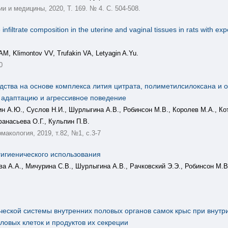
 и медицины, 2020, Т. 169. № 4. С. 504-508.
filtrate composition in the uterine and vaginal tissues in rats with ex
AM, Klimontov VV, Trufakin VA, Letyagin A.Yu.
0
дства на основе комплекса лития цитрата, полиметилсилоксана и
 адаптацию и агрессивное поведение
ин А.Ю., Суслов Н.И., Шурлыгина А.В., Робинсон М.В., Королев М.А., Ко
фанасьева О.Г., Кульпин П.В.
акология, 2019, т.82, №1, с.3-7
игиенического использования
ва А.А., Мичурина С.В., Шурлыгина А.В., Рачковский Э.Э., Робинсон М.В
еской системы внутренних половых органов самок крыс при внут
овых клеток и продуктов их секреции