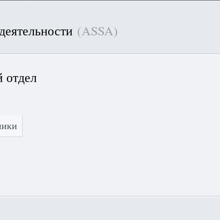
 деятельности
(ASSA)
 отдел
ники