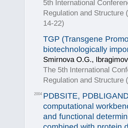
5th International Confere
Regulation and Structure 
14-22)
TGP (Transgene Promot
biotechnologically impo
Smirnova O.G., Ibragimova
The 5th International Con
Regulation and Structure
PDBSITE, PDBLIGAND
2004
computational workbench
and functional determina
combined with protein d