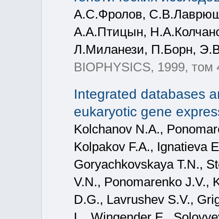
А.С.Фролов, С.В.Лаврюше
А.А.Птицын, Н.А.Колчан
Л.Миланези, П.Борн, Э.
BIOPHYSICS, 1999, том 4
Integrated databases a
eukaryotic gene expres
Kolchanov N.A., Ponomare
Kolpakov F.A., Ignatieva 
Goryachkovskaya T.N., Ste
V.N., Ponomarenko J.V., 
D.G., Lavrushev S.V., Gri
L., Wingender E., Solovye