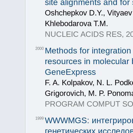
site alignments and for 
Oshchepkov D.Y., Vityaev E
Khlebodarova T.M.
NUCLEIC ACIDS RES, 200
Methods for integration
2000
resources in molecular bi
GeneExpress
F. A. Kolpakov, N. L. Podk
Grigorovich, M. P. Ponom
PROGRAM COMPUT SOFT+,
WWWMGS: интегрирова
1999
генетических исследо