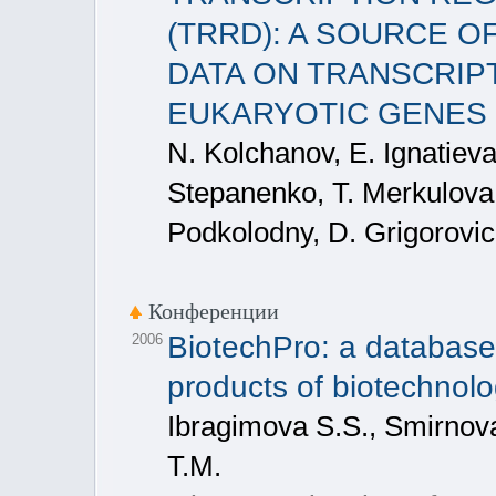
(TRRD): A SOURCE 
DATA ON TRANSCRIP
EUKARYOTIC GENES
N. Kolchanov, E. Ignatiev
Stepanenko, T. Merkulova,
Podkolodny, D. Grigorovi
Конференции
BiotechPro: a database 
2006
products of biotechnolo
Ibragimova S.S., Smirnov
T.M.