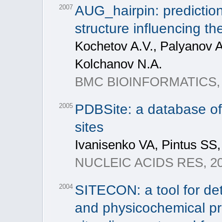
AUG_hairpin: predictio
2007
structure influencing the
Kochetov A.V., Palyanov A.,
Kolchanov N.A.
BMC BIOINFORMATICS, 2
PDBSite: a database of 
2005
sites
Ivanisenko VA, Pintus SS
NUCLEIC ACIDS RES, 20
SITECON: a tool for de
2004
and physicochemical pro