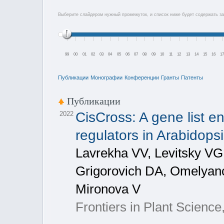
Выберите слайдером нужный промежуток, и список ниже будет содержать за
99
00
01
02
03
04
05
06
07
08
09
10
11
12
13
14
15
16
1
Публикации
Монографии
Конференции
Гранты
Патенты
Публикации
CisCross: A gene list e
2022
regulators in Arabidopsi
Lavrekha VV, Levitsky V
Grigorovich DA, Omelyan
Mironova V
Frontiers in Plant Scienc