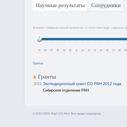
Научные результаты
Сотрудники
Выберите слайдером нужный промежуток, и список ниже будет содержать за
05
06
07
08
09
10
11
12
13
14
15
16
17
18
19
Гранты
Гранты
Экспедиционный грант СО РАН 2012 года
2012
Сибирское отделение РАН
© 2010-2026 ИЦиГ СО РАН. Все права защищены.