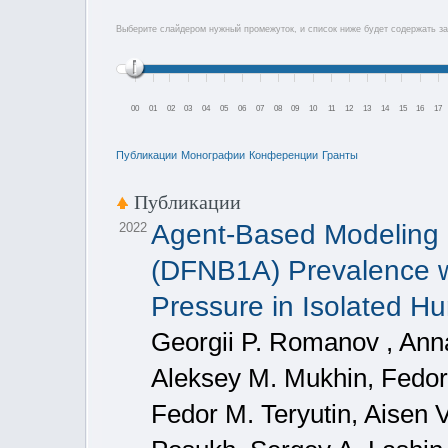
Выберите слайдером нужный промежуток, и список ниже будет содержать за
00
01
02
03
04
05
06
07
08
09
10
11
12
13
14
15
16
17
Публикации
Монографии
Конференции
Гранты
Публикации
Agent‐Based Modeling 
2022
(DFNB1A) Prevalence wi
Pressure in Isolated H
Georgii P. Romanov , Anna
Aleksey M. Mukhin, Fedor
Fedor M. Teryutin, Aisen 