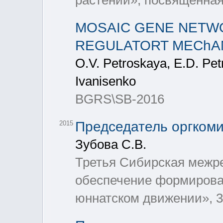
растений», посвященн
MOSAIC GENE NETWO
REGULATORT MEChAN
O.V. Petroskaya, E.D. Petr
Ivanisenko
BGRS\SB-2016
Председатель оргком
2015
Зубова С.В.
Третья Сибирская межр
обеспечение формирован
юннатском движении», 