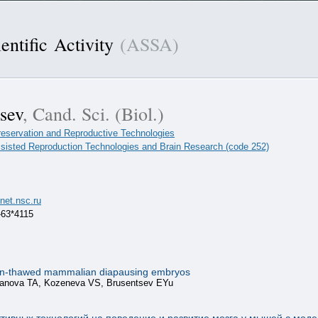
entific Activity
(ASSA)
sev
, Cand. Sci. (Biol.)
reservation and Reproductive Technologies
ssisted Reproduction Technologies and Brain Research (code 252)
net.nsc.ru
-63*4115
ozen-thawed mammalian diapausing embryos
anova TA, Kozeneva VS, Brusentsev EYu