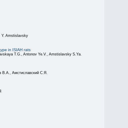
i Y. Amstislavsky
ype in ISIAH rats
avskaya T.G., Antonov Ye.V., Amstislavsky S.Ya.
в В.А., Амстиславский С.Я.
Я