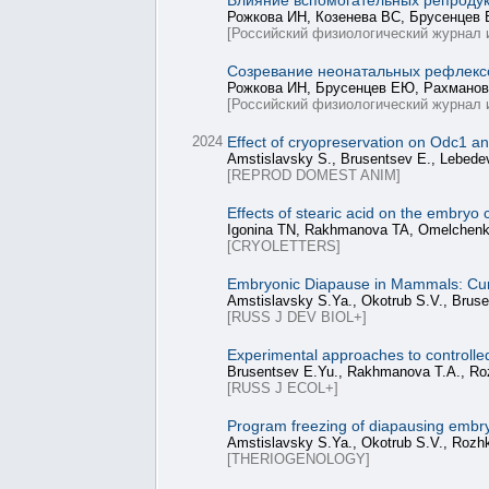
Влияние вспомогательных репродук
Рожкова ИН, Козенева ВС, Брусенцев
[Российский физиологический журнал 
Созревание неонатальных рефлекс
Рожкова ИН, Брусенцев ЕЮ, Рахманов
[Российский физиологический журнал 
2024
Effect of cryopreservation on Odc1 a
Amstislavsky S., Brusentsev E., Lebedev
[REPROD DOMEST ANIM]
Effects of stearic acid on the embryo
Igonina TN, Rakhmanova TA, Omelchenk
[CRYOLETTERS]
Embryonic Diapause in Mammals: Curr
Amstislavsky S.Ya., Okotrub S.V., Brus
[RUSS J DEV BIOL+]
Experimental approaches to controll
Brusentsev E.Yu., Rakhmanova T.A., Roz
[RUSS J ECOL+]
Program freezing of diapausing embr
Amstislavsky S.Ya., Okotrub S.V., Rozh
[THERIOGENOLOGY]