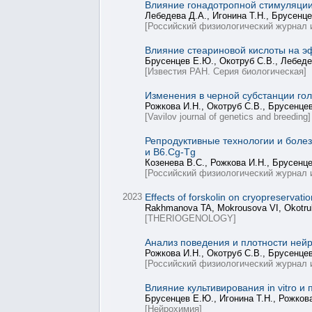
Влияние гонадотропной стимуляции 
Лебедева Д.А., Игонина Т.Н., Брусенц
[Российский физиологический журнал 
Влияние стеариновой кислоты на эф
Брусенцев Е.Ю., Окотруб С.В., Лебеде
[Известия РАН. Серия биологическая]
Изменения в черной субстанции го
Рожкова И.Н., Окотруб С.В., Брусенце
[Vavilov journal of genetics and breeding]
Репродуктивные технологии и боле
и B6.Cg-Tg
Козенева В.С., Рожкова И.Н., Брусенце
[Российский физиологический журнал 
2023
Effects of forskolin on cryopreservat
Rakhmanova TA, Mokrousova VI, Okotrub
[THERIOGENOLOGY]
Анализ поведения и плотности не
Рожкова И.Н., Окотруб С.В., Брусенцев
[Российский физиологический журнал 
Влияние культивирования in vitro 
Брусенцев Е.Ю., Игонина Т.Н., Рожков
[Нейрохимия]