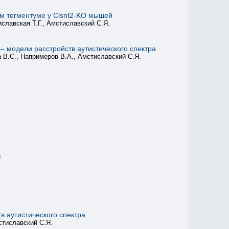
м тегментуме у Clsnt2-KO мышей
иславская Т.Г., Амстиславский С.Я.
 модели расстройств аутистического спектра
а В.С., Напримеров В.А., Амстиславский С.Я.
й
в аутистического спектра
мстиславский С.Я.