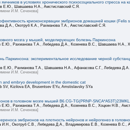
яичников в условиях хронического психосоциального стресса на 
ев Е.Ю., Шавшаева Н.А., Амстиславский С.Я.
имени И.М. Сеченова]
фективность криоконсервации эмбрионов домашней кошки (Felis silv
ва Д.А., Окотруб К.А., Рахманова Т.А., Амстиславский С.Я.
ловного мозга у мышей, моделирующих болезнь Паркинсона
в Е.Ю., Рахманова Т.А., Лебедева Д.А., Козенева В.С., Шавшаева Н.А., 
знь Паркинсона: экспериментальное исследование черной субстан
в Е.Ю., Рахманова Т.А., Шавшаева Н.А., Афанасова С.Г., Лебедева Д.А.,
имени И.М. Сеченова]
ion and embryo development in the domestic cat
 SV, Kizilova EA, Brusentsev EYu, Amstislavsky SYa
йронов в головном мозге мышей B6.CG-TG(PRNP-SNCA*A53T)23MKLE
 Е.Ю., Рахманова Т.А., Лебедева Д.А., Козенева В.С., Хоцкин Н.В., Амс
имени И.М. Сеченова]
и переноса эмбрионов на плотность нейронов и нейрогенез в голов
а И.Н., Окотруб С.В., Лебедева Д.А., Владимирова Е.В., Козенева В.С.,