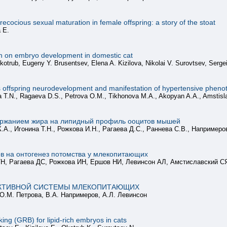
ecocious sexual maturation in female offspring: a story of the stoat
 E.
tion on embryo development in domestic cat
kotrub, Eugeny Y. Brusentsev, Elena A. Kizilova, Nikolai V. Surovtsev, Serge
s offspring neurodevelopment and manifestation of hypertensive phenot
a T.N., Ragaeva D.S., Petrova O.M., Tikhonova M.A., Akopyan A.A., Amstisl
ржанием жира на липидный профиль ооцитов мышей
.А., Игонина Т.Н., Рожкова И.Н., Рагаева Д.С., Раннева С.В., Напримеро
в на онтогенез потомства у млекопитающих
Н, Рагаева ДС, Рожкова ИН, Ершов НИ, Левинсон АЛ, Амстиславский С
УКТИВНОЙ СИСТЕМЫ МЛЕКОПИТАЮЩИХ
О.М. Петрова, В.А. Напримеров, А.Л. Левинсон
ng (GRB) for lipid-rich embryos in cats