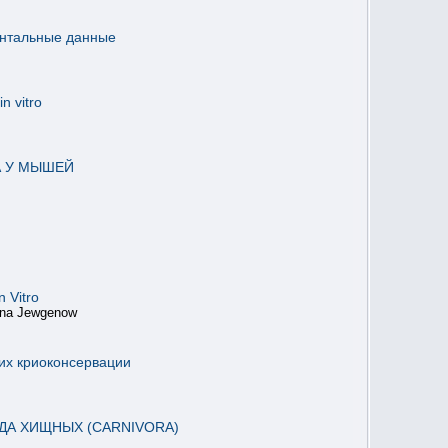
ентальные данные
 vitro
А У МЫШЕЙ
 Vitro
rina Jewgenow
 их криоконсервации
А ХИЩНЫХ (CARNIVORA)