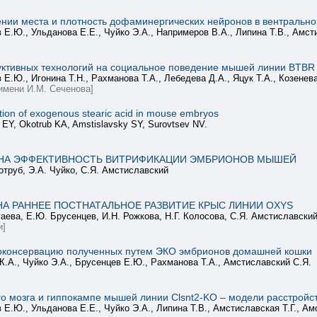
нии места и плотность дофаминергических нейронов в вентрально
 Е.Ю., Ульданова Е.Е., Чуйко Э.А., Напримеров В.А., Липина Т.В., Амст
тивных технологий на социальное поведение мышей линии BTBR –
 Е.Ю., Игонина Т.Н., Рахманова Т.А., Лебедева Д.А., Яцук Т.А., Козенев
имени И.М. Сеченова]
tion of exogenous stearic acid in mouse embryos
 EY, Okotrub KA, Amstislavsky SY, Surovtsev NV.
 НА ЭФФЕКТИВНОСТЬ ВИТРИФИКАЦИИ ЭМБРИОНОВ МЫШЕЙ
отруб, Э.А. Чуйко, С.Я. Амстиславский
А РАННЕЕ ПОСТНАТАЛЬНОЕ РАЗВИТИЕ КРЫС ЛИНИИ OXYS
гаева, Е.Ю. Брусенцев, И.Н. Рожкова, Н.Г. Колосова, С.Я. Амстиславски
и]
иоконсервацию полученных путем ЭКО эмбрионов домашней кошки
К.А., Чуйко Э.А., Брусенцев Е.Ю., Рахманова Т.А., Амстиславский С.Я.
го мозга и гиппокампе мышей линии Clsnt2-KO – модели расстройст
 Е.Ю., Ульданова Е.Е., Чуйко Э.А., Липина Т.В., Амстиславская Т.Г., А