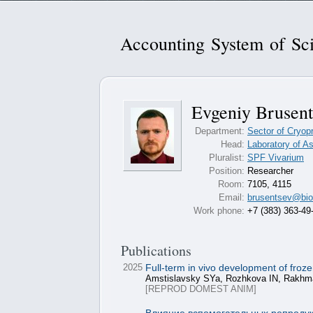
Accounting System of Sci
Evgeniy Brusent
Department:
Sector of Cryop
Head:
Laboratory of A
Pluralist:
SPF Vivarium
Position:
Researcher
Room:
7105, 4115
Email:
brusentsev@bio
Work phone:
+7 (383) 363-49
Publications
2025
Full-term in vivo development of fr
Amstislavsky SYa, Rozhkova IN, Rakhm
[REPROD DOMEST ANIM]