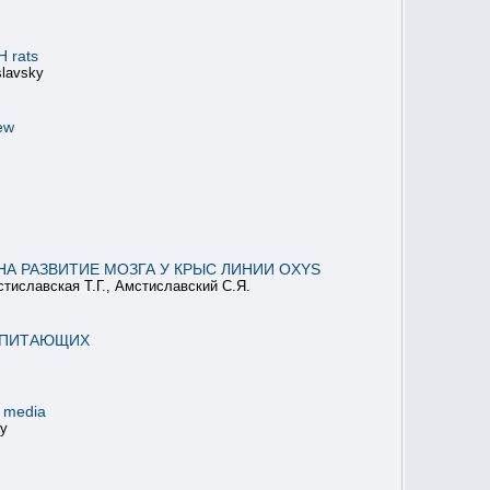
H rats
slavsky
ew
А РАЗВИТИЕ МОЗГА У КРЫС ЛИНИИ OXYS
стиславская Т.Г., Амстиславский С.Я.
ОПИТАЮЩИХ
g media
ky