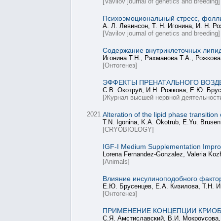
[Vavilov journal of genetics and breeding]
Психоэмоциональный стресс, фолли
А. Л. Левинсон, Т. Н. Игонина, И. Н. 
[Vavilov journal of genetics and breeding]
Содержание внутриклеточных липидо
Игонина Т.Н., Рахманова Т.А., Рожков
[Онтогенез]
ЭФФЕКТЫ ПРЕНАТАЛЬНОГО ВОЗД
С.В. Окотруб, И.Н. Рожкова, Е.Ю. Брус
[Журнал высшей нервной деятельност
2021
Alteration of the lipid phase transition
T.N. Igonina, K.A. Okotrub, E.Yu. Bruse
[CRYOBIOLOGY]
IGF-I Medium Supplementation Improv
Lorena Fernandez-Gonzalez, Valeria Koz
[Animals]
Влияние инсулиноподобного фактора
Е.Ю. Брусенцев, Е.А. Кизилова, Т.Н. 
[Онтогенез]
ПРИМЕНЕНИЕ КОНЦЕПЦИИ КРИОБ
С.Я. Амстиславский, В.И. Мокроусова,