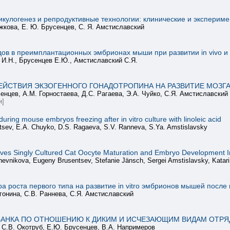
кулогенез и репродуктивные технологии: клинические и эксперим
Рожкова, Е. Ю. Брусенцев, С. Я. Амстиславский
в в преимплантационных эмбрионах мыши при развитии in vivo и in
а И.Н., Брусенцев Е.Ю., Амстиславский С.Я.
ЕЙСТВИЯ ЭКЗОГЕННОГО ГОНАДОТРОПИНА НА РАЗВИТИЕ МОЗГ
енцев, А.М. Горностаева, Д.С. Рагаева, Э.А. Чуйко, С.Я. Амстиславский
и]
 during mouse embryos freezing after in vitro culture with linoleic acid
ntsev, E.A. Chuyko, D.S. Ragaeva, S.V. Ranneva, S.Ya. Amstislavsky
es Singly Cultured Cat Oocyte Maturation and Embryo Development In
hevnikova, Eugeny Brusentsev, Stefanie Jänsch, Sergei Amstislavsky, Kata
 роста первого типа на развитие in vitro эмбрионов мышей после
Игонина, С.В. Раннева, С.Я. Амстиславский
АНКА ПО ОТНОШЕНИЮ К ДИКИМ И ИСЧЕЗАЮЩИМ ВИДАМ ОТРЯД
 С.В. Окотруб, Е.Ю. Брусенцев, В.А. Напримеров