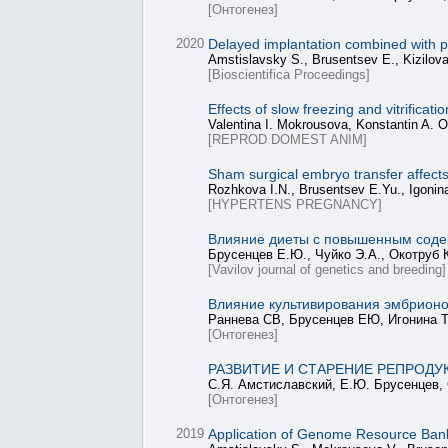
[Онтогенез]
2020
Delayed implantation combined with pr
Amstislavsky S., Brusentsev E., Kizilova
[Bioscientifica Proceedings]
Effects of slow freezing and vitrifica
Valentina I. Mokrousova, Konstantin A. O
[REPROD DOMEST ANIM]
Sham surgical embryo transfer affect
Rozhkova I.N., Brusentsev E.Yu., Igonin
[HYPERTENS PREGNANCY]
Влияние диеты с повышенным соде
Брусенцев Е.Ю., Чуйко Э.А., Окотруб К
[Vavilov journal of genetics and breeding]
Влияние культивирования эмбрионо
Раннева СВ, Брусенцев ЕЮ, Игонина Т
[Онтогенез]
РАЗВИТИЕ И СТАРЕНИЕ РЕПРОД
С.Я. Амстиславский, Е.Ю. Брусенцев, 
[Онтогенез]
2019
Application of Genome Resource Banki