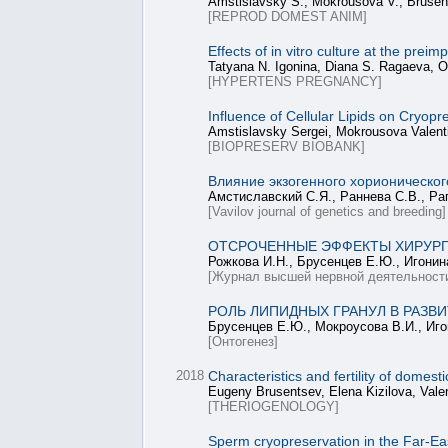
Amstislavsky S., Mokrousova V., Brusent
[REPROD DOMEST ANIM]
Effects of in vitro culture at the pre
Tatyana N. Igonina, Diana S. Ragaeva, O
[HYPERTENS PREGNANCY]
Influence of Cellular Lipids on Cryo
Amstislavsky Sergei, Mokrousova Valenti
[BIOPRESERV BIOBANK]
Влияние экзогенного хорионическог
Амстиславский С.Я., Раннева С.В., Ра
[Vavilov journal of genetics and breeding]
ОТСРОЧЕННЫЕ ЭФФЕКТЫ ХИРУРГИ
Рожкова И.Н., Брусенцев Е.Ю., Игонина
[Журнал высшей нервной деятельност
РОЛЬ ЛИПИДНЫХ ГРАНУЛ В РАЗ
Брусенцев Е.Ю., Мокроусова В.И., Иго
[Онтогенез]
2018
Characteristics and fertility of domes
Eugeny Brusentsev, Elena Kizilova, Vale
[THERIOGENOLOGY]
Sperm cryopreservation in the Far‐Eas