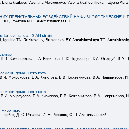
, Elena Kizilova, Valentina Mokrousova, Valeria Kozhevnikova, Tatyana Abr
НИХ ПРЕНАТАЛЬНЫХ ВОЗДЕЙСТВИЙ НА ФИЗИОЛОГИЧЕСКИЕ И 
 Е.Ю., Рожкова И.Н., Амстиславский С.Я.
rtensive rats of ISIAH strain
 Igonina TN, Rozkova IN, Brusentsev EY, Amstislavskaya TG, Amstislavs
шачьих
 В.В. Кожевникова, Е.А. Кизилова, Е.Ю. Брусенцев, К.А. Окотруб, В.А. 
 семени домашнего кота
В.И. Мокроусова, Е.А. Кизилова, В.В. Кожевникова, В.А. Напримеров, И
 семени домашнего кота
 В.И. Мокроусова, Е.А. Кизилова, В.В. Кожевникова, В.А. Напримеров, И
я животных
. Гербек, Д. С. Рагаева, И. Н. Рожкова, С. Я. Амстиславский