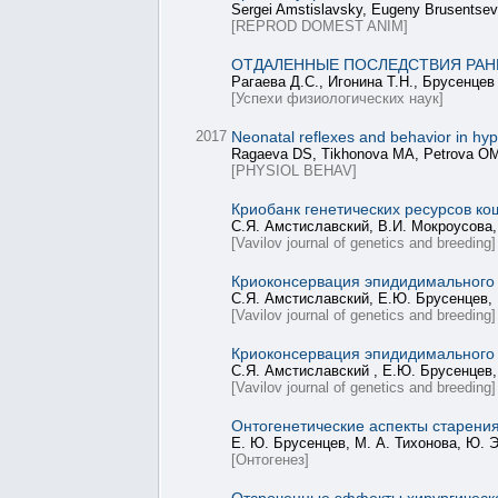
Sergei Amstislavsky, Eugeny Brusentsev
[REPROD DOMEST ANIM]
ОТДАЛЕННЫЕ ПОСЛЕДСТВИЯ РАН
Рагаева Д.С., Игонина Т.Н., Брусенцев
[Успехи физиологических наук]
2017
Neonatal reflexes and behavior in hype
Ragaeva DS, Tikhonova MA, Petrova OM,
[PHYSIOL BEHAV]
Криобанк генетических ресурсов ко
С.Я. Амстиславский, В.И. Мокроусова,
[Vavilov journal of genetics and breeding]
Криоконсервация эпидидимального
С.Я. Амстиславский, Е.Ю. Брусенцев, 
[Vavilov journal of genetics and breeding]
Криоконсервация эпидидимального
С.Я. Амстиславский , Е.Ю. Брусенцев,
[Vavilov journal of genetics and breeding]
Онтогенетические аспекты старени
Е. Ю. Брусенцев, М. А. Тихонова, Ю. Э
[Онтогенез]