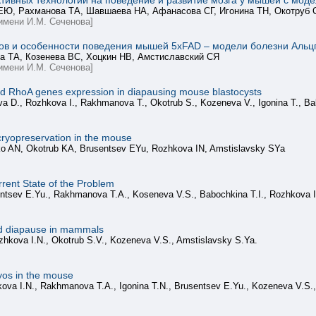
тивных технологий на поведение и развитие мозга у мышей с мод
 ЕЮ, Рахманова ТА, Шавшаева НА, Афанасова СГ, Игонина ТН, Окотруб
имени И.М. Сеченова]
ов и особенности поведения мышей 5xFAD – модели болезни Альц
а ТА, Козенева ВС, Хоцкин НВ, Амстиславский СЯ
имени И.М. Сеченова]
nd RhoA genes expression in diapausing mouse blastocysts
a D., Rozhkova I., Rakhmanova T., Okotrub S., Kozeneva V., Igonina T., Ba
 cryopreservation in the mouse
o AN, Okotrub KA, Brusentsev EYu, Rozhkova IN, Amstislavsky SYa
ent State of the Problem
entsev E.Yu., Rakhmanova T.A., Koseneva V.S., Babochkina T.I., Rozhkova I
ed diapause in mammals
hkova I.N., Okotrub S.V., Kozeneva V.S., Amstislavsky S.Ya.
yos in the mouse
kova I.N., Rakhmanova T.A., Igonina T.N., Brusentsev E.Yu., Kozeneva V.S.