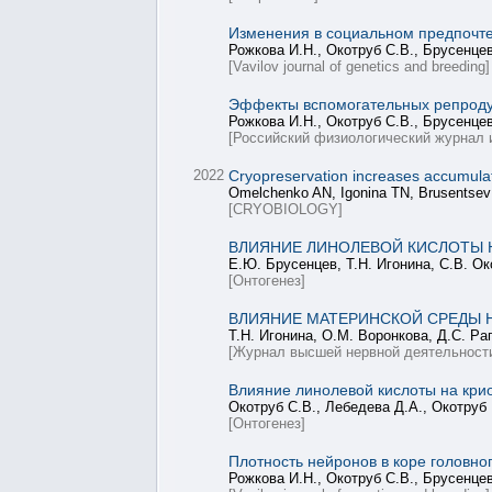
Изменения в социальном предпочте
Рожкова И.Н., Окотруб С.В., Брусенцев
[Vavilov journal of genetics and breeding]
Эффекты вспомогательных репродук
Рожкова И.Н., Окотруб С.В., Брусенцев
[Российский физиологический журнал 
2022
Cryopreservation increases accumula
Omelchenko AN, Igonina TN, Brusentsev
[CRYOBIOLOGY]
ВЛИЯНИЕ ЛИНОЛЕВОЙ КИСЛОТЫ
Е.Ю. Брусенцев, Т.Н. Игонина, С.В. Ок
[Онтогенез]
ВЛИЯНИЕ МАТЕРИНСКОЙ СРЕДЫ Н
Т.Н. Игонина, О.М. Воронкова, Д.С. Ра
[Журнал высшей нервной деятельност
Влияние линолевой кислоты на кр
Окотруб С.В., Лебедева Д.А., Окотруб 
[Онтогенез]
Плотность нейронов в коре головно
Рожкова И.Н., Окотруб С.В., Брусенцев