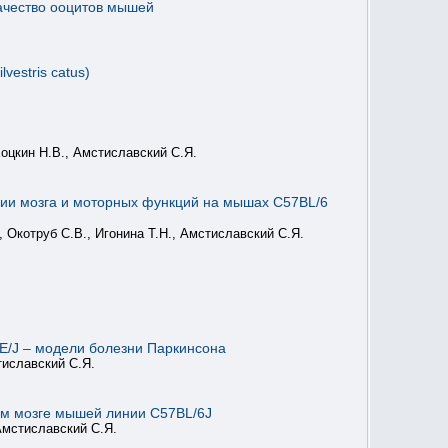
качество ооцитов мышей
estris catus)
Хоцкин Н.В., Амстиславский С.Я.
ции мозга и моторных функций на мышах C57BL/6
 Окотруб С.В., Игонина Т.Н., Амстиславский С.Я.
/J – модели болезни Паркинсона
тиславский С.Я.
ном мозге мышей линии С57BL/6J
 Амстиславский С.Я.