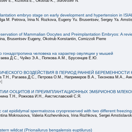
sev E., Kizilova E., Okotrub K., Surovtsev N.
implantation embryo stage on early development and hypertension in ISIA
lga M. Petrova, Irina N. Rozkova, Eugeny Yu. Brusentsev, Sergey Ya. Amsti
preservation of Mammalian Oocytes and Preimplantation Embryos: A revi
na, Brusentsev Eugeny, Okotrub Konstantin, Comizzoli Pierre
о гонадотропина человека на характер овуляции у мышей
гаева Д.С., Чуйко Э.А., Попкова А.М., Брусенцев Е.Ю.
ЧЕСКОГО ВОЗДЕЙСТВИЯ В ПЕРИОД РАННЕЙ БЕРЕМЕННОСТИ Н
 Т.Н., Рагаева Д.С., Петрова О.М., Напримеров В.А., Тихонова М.А., Ам
и]
ВИТИИ ООЦИТОВ И ПРЕИМПЛАНТАЦИОННЫХ ЭМБРИОНОВ МЛЕК
нина Т.Н., Рожкова И.Н., Амстиславский С.Я.
tic cat epididymal spermatozoa cryopreserved with two different freezin
ntina Mokrousova, Valeria Kozhevnikova, Irina Rozhkova, Sergei Amstislavs
tern wildcat (Prionailurus bengalensis euptilurus)