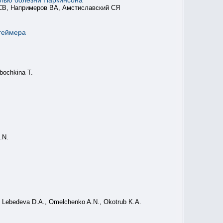
елью болезни Паркинсона
 СВ, Напримеров ВА, Амстиславский СЯ
геймера
bochkina T.
.N.
, Lebedeva D.A., Omelchenko A.N., Okotrub K.A.