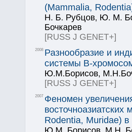
(Mammalia, Rodentia
Н. Б. Рубцов, Ю. М. Б
Бочкарев
[RUSS J GENET+]
2008
Разнообразие и инд
системы В-хромосо
Ю.М.Борисов, М.Н.Бо
[RUSS J GENET+]
2007
Феномен увеличения
восточноазиатских 
Rodentia, Muridae) 
Ю.М. Борисов, М.Н. Б