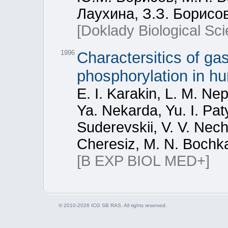
Лаухина, З.З. Борисо
[Doklady Biological Sc
1996
Charactersitics of ga
phosphorylation in h
E. I. Karakin, L. M. N
Ya. Nekarda, Yu. I. Pa
Suderevskii, V. V. Nech
Cheresiz, M. N. Bochk
[B EXP BIOL MED+]
© 2010-2026 ICG SB RAS. All rights reserved.