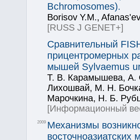
Bchromosomes).
Borisov Y.M., Afanas'e
[RUSS J GENET+]
Сравнительный FISH
прицентромерных р
мышей Sylvaemus ura
Т. В. Карамышева, А. 
Лихошвай, М. Н. Бочка
Марочкина, Н. Б. Руб
[Информационный ве
2009
Механизмы возникно
восточноазиатских 