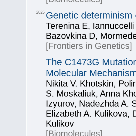
2025
Genetic determinism of
Terenina E, Iannuccelli
Bazovkina D, Mormede 
[Frontiers in Genetics]
The C1473G Mutation
Molecular Mechanism
Nikita V. Khotskin, Poli
S. Moskaliuk, Anna Kho
Izyurov, Nadezhda A. S
Elizabeth A. Kulikova, 
Kulikov
[Biomolecules]