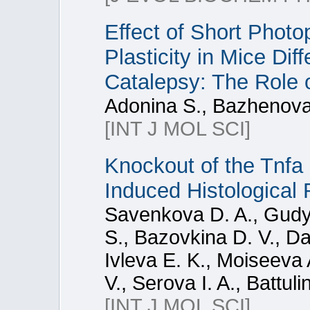
Effect of Short Photo
Plasticity in Mice Diff
Catalepsy: The Role
Adonina S., Bazhenova
[INT J MOL SCI]
Knockout of the Tnfa
Induced Histological 
Savenkova D. A., Gudym
S., Bazovkina D. V., Da
Ivleva E. K., Moiseeva 
V., Serova I. A., Battul
[INT J MOL SCI]