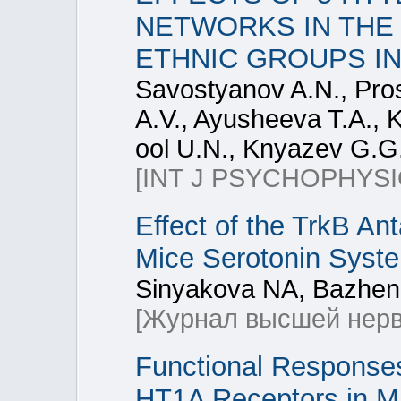
NETWORKS IN THE
ETHNIC GROUPS IN
Savostyanov A.N., Pro
A.V., Ayusheeva T.A., 
ool U.N., Knyazev G.G
[INT J PSYCHOPHYSI
Effect of the TrkB An
Mice Serotonin Syst
Sinyakova NA, Bazheno
[Журнал высшей нерв
Functional Responses 
HT1A Receptors in Mi