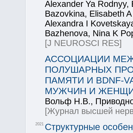
Alexander Ya Rodnyy,
Bazovkina, Elisabeth A 
Alexandra I Kovetskaya
Bazhenova, Nina K Po
[J NEUROSCI RES]
АССОЦИАЦИИ МЕ
ПОЛУШАРНЫХ ПРО
ПАМЯТИ И BDNF-
МУЖЧИН И ЖЕНЩ
Вольф Н.В., Приводно
[Журнал высшей нерв
2021
Cтруктурные особенн