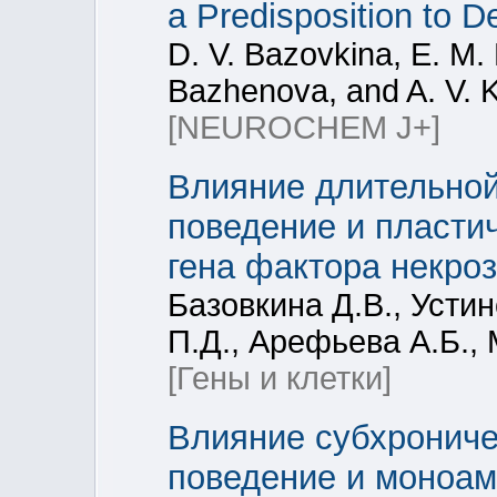
a Predisposition to D
D. V. Bazovkina, E. M.
Bazhenova, and A. V. K
[NEUROCHEM J+]
Влияние длительной
поведение и пласти
гена фактора некроз
Базовкина Д.В., Устин
П.Д., Арефьева А.Б., 
[Гены и клетки]
Влияние субхрониче
поведение и моноам