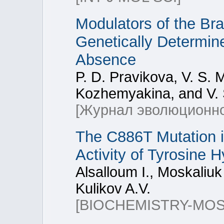
Modulators of the Bra
Genetically Determin
Absence
P. D. Pravikova, V. S. 
Kozhemyakina, and V.
[Журнал эволюционно
The C886T Mutation 
Activity of Tyrosine 
Alsalloum I., Moskaliuk
Kulikov A.V.
[BIOCHEMISTRY-MO