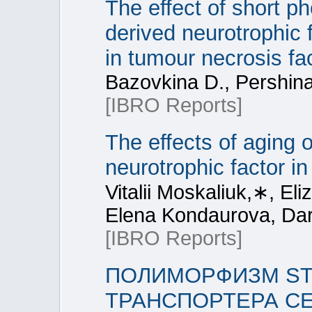
The effect of short ph
derived neurotrophic 
in tumour necrosis fa
Bazovkina D., Pershina
[IBRO Reports]
The effects of aging 
neurotrophic factor i
Vitalii Moskaliuk,∗, El
Elena Kondaurova, Da
[IBRO Reports]
ПОЛИМОРФИЗМ ST
ТРАНСПОРТЕРА С