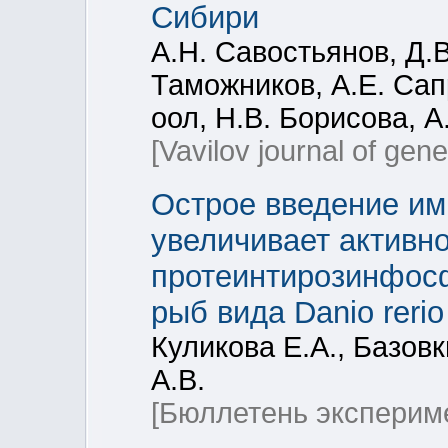
Сибири
А.Н. Савостьянов, Д.В
Таможников, А.Е. Сапр
оол, Н.В. Борисова, А
[Vavilov journal of gen
Острое введение им
увеличивает активн
протеинтирозинфосф
рыб вида Danio rerio
Куликова Е.А., Базовк
А.В.
[Бюллетень эксперим