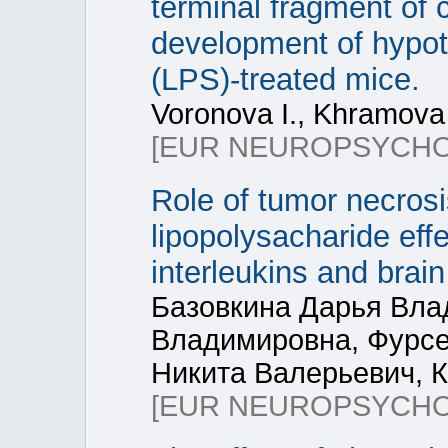
terminal fragment of
development of hypot
(LPS)-treated mice.
Voronova I., Khramova 
[EUR NEUROPSYCH
Role of tumor necrosi
lipopolysacharide eff
interleukins and brai
Базовкина Дарья Вл
Владимировна, Фурсе
Никита Валерьевич, 
[EUR NEUROPSYCH