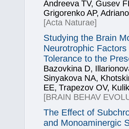
Andreeva TV, Gusev FE
Grigorenko AP, Adrian
[Acta Naturae]
Studying the Brain 
Neurotrophic Factors 
Tolerance to the Pre
Bazovkina D, Illariono
Sinyakova NA, Khotskin
EE, Trapezov OV, Kulik
[BRAIN BEHAV EVOL
The Effect of Subchro
and Monoaminergic Sy