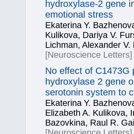
hydroxylase-2 gene in 
emotional stress
Ekaterina Y. Bazhenova
Kulikova, Dariya V. Fur
Lichman, Alexander V. 
[Neuroscience Letters]
No effect of C1473G 
hydroxylase 2 gene on
serotonin system to c
Ekaterina Y. Bazhenov
Elizabeth A. Kulikova, I
Bazovkina, Raul R. Gai
[Neuroscience Letters]