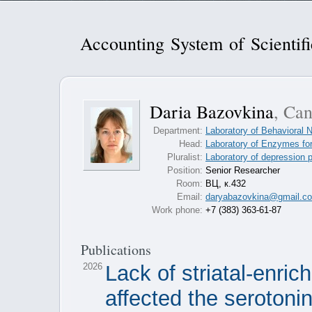
Accounting System of Scientif
Daria Bazovkina
, Can
Department:
Laboratory of Behavioral
Head:
Laboratory of Enzymes fo
Pluralist:
Laboratory of depression
Position:
Senior Researcher
Room:
ВЦ, к.432
Email:
daryabazovkina@gmail.com
Work phone:
+7 (383) 363-61-87
Publications
2026
Lack of striatal-enri
affected the serotoni