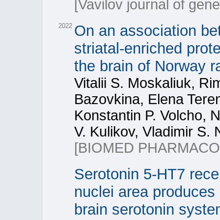
[Vavilov journal of gen
2022
On an association be
striatal-enriched pro
the brain of Norway r
Vitalii S. Moskaliuk, 
Bazovkina, Elena Tere
Konstantin P. Volcho, 
V. Kulikov, Vladimir S
[BIOMED PHARMACO
Serotonin 5-HT7 rece
nuclei area produces 
brain serotonin syst