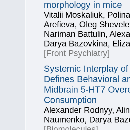
morphology in mice
Vitalii Moskaliuk, Polin
Arefieva, Oleg Shevelev
Nariman Battulin, Alex
Darya Bazovkina, Eliza
[Front Psychiatry]
Systemic Interplay 
Defines Behavioral a
Midbrain 5-HT7 Overe
Consumption
Alexander Rodnyy, Alin
Naumenko, Darya Baz
[Biomolecules]