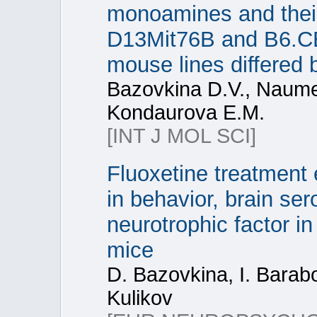
monoamines and their
D13Mit76B and B6.C
mouse lines differed 
Bazovkina D.V., Naume
Kondaurova E.M.
[INT J MOL SCI]
Fluoxetine treatment 
in behavior, brain ser
neurotrophic factor i
mice
D. Bazovkina, I. Barabo
Kulikov