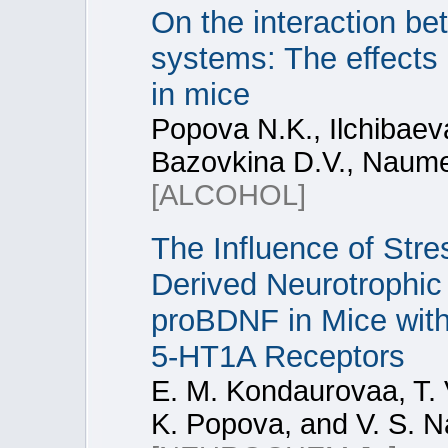
On the interaction b
systems: The effects
in mice
Popova N.K., Ilchibaeva
Bazovkina D.V., Naume
[ALCOHOL]
The Influence of Stre
Derived Neurotrophic
proBDNF in Mice with 
5-HT1A Receptors
E. M. Kondaurovaa, T. V
K. Popova, and V. S.