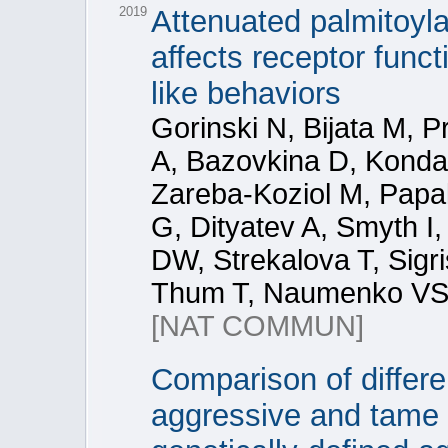
2019
Attenuated palmitoyla
affects receptor func
like behaviors
Gorinski N, Bijata M, P
A, Bazovkina D, Kondau
Zareba-Koziol M, Papa
G, Dityatev A, Smyth I,
DW, Strekalova T, Sigri
Thum T, Naumenko VS,
[NAT COMMUN]
Comparison of differe
aggressive and tame 