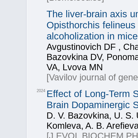
The liver-brain axis u
Opisthorchis felineus
alcoholization in mice
Avgustinovich DF , Cha
Bazovkina DV, Ponoma
VA, Lvova MN
[Vavilov journal of gen
2024
Effect of Long-Term S
Brain Dopaminergic 
D. V. Bazovkina, U. S. 
Komleva, A. B. Arefieva
[J EVOL BIOCHEM PH