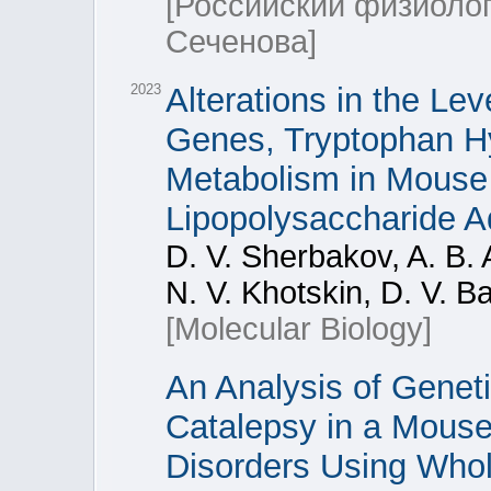
[Российский физиоло
Сеченова]
2023
Alterations in the L
Genes, Tryptophan Hy
Metabolism in Mouse 
Lipopolysaccharide A
D. V. Sherbakov, A. B. A
N. V. Khotskin, D. V. B
[Molecular Biology]
An Analysis of Geneti
Catalepsy in a Mouse
Disorders Using Wh