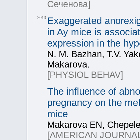
Сеченова]
2013
Exaggerated anorexige
in Ay mice is assoc
expression in the hy
N. M. Bazhan, T.V. Yak
Makarova.
[PHYSIOL BEHAV]
The influence of abnor
pregnancy on the met
mice
Makarova EN, Chepele
[AMERICAN JOURNA