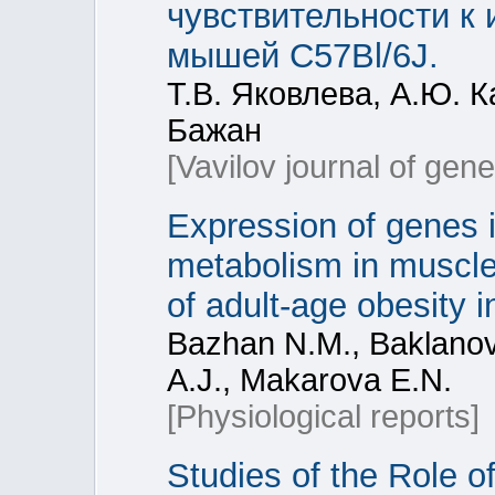
чувствительности к
мышей C57Bl/6J.
Т.В. Яковлева, А.Ю. К
Бажан
[Vavilov journal of gen
Expression of genes i
metabolism in muscle a
of adult-age obesity 
Bazhan N.M., Baklanov
A.J., Makarova E.N.
[Physiological reports]
Studies of the Role o