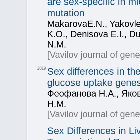
are sex-specific in mi
mutation
MakarovaE.N., Yakovlev
K.O., Denisova E.I., D
N.M.
[Vavilov journal of gen
2019
Sex differences in the
glucose uptake genes
Феофанова Н.А., Яков
Н.М.
[Vavilov journal of gen
Sex Differences in Li