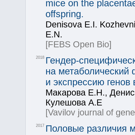
mice on the placenta
offspring.
Denisova E.I. Kozhevn
E.N.
[FEBS Open Bio]
2018
Гендер-специфическ
на метаболический 
и экспрессию генов 
Макарова Е.Н., Денис
Кулешова А.Е
[Vavilov journal of gen
2017
Половые различия 