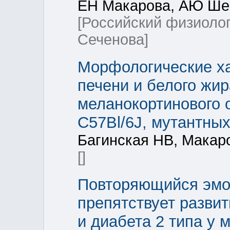
ЕН Макарова, АЮ Шев
[Российский физиоло
Сеченова]
Морфологические ха
печени и белого жир
меланокортинового 
C57Bl/6J, мутантных 
Багинская НВ, Макар
[]
Повторяющийся эмо
препятствует разви
и диабета 2 типа у 