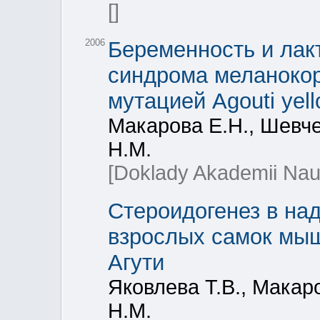
[]
2006
Беременность и лак
синдрома меланокор
мутацией Agouti yel
Макарова Е.Н., Шевче
Н.М.
[Doklady Akademii Nau
Стероидогенез в на
взрослых самок мыш
Агути
Яковлева Т.В., Макар
Н.М.