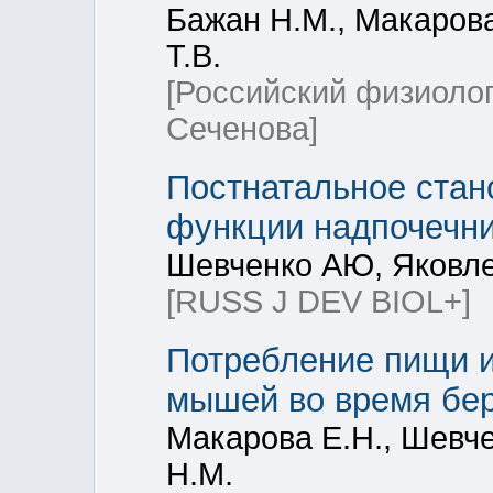
Бажан Н.М., Макарова
Т.В.
[Российский физиоло
Сеченова]
Постнатальное стан
функции надпочечни
Шевченко АЮ, Яковле
[RUSS J DEV BIOL+]
Потребление пищи и
мышей во время бер
Макарова Е.Н., Шевче
Н.М.