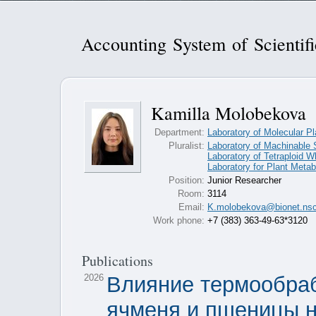
Accounting System of Scientif
Kamilla Molobekova
Department:
Laboratory of Molecular P
Pluralist:
Laboratory of Machinable S
Laboratory of Tetraploid 
Laboratory for Plant Metab
Position:
Junior Researcher
Room:
3114
Email:
K.molobekova@bionet.nsc
Work phone:
+7 (383) 363-49-63*3120
Publications
2026
Влияние термообраб
ячменя и пшеницы н