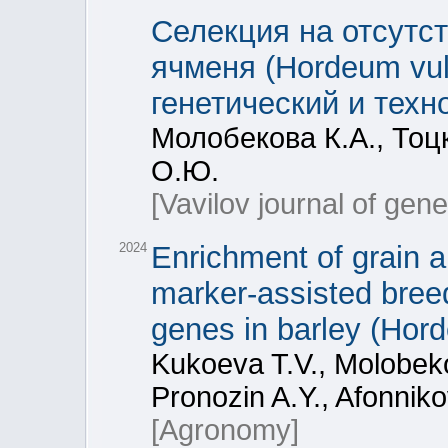
Селекция на отсутс
ячменя (Hordeum vul
генетический и техн
Молобекова К.А., Тоц
О.Ю.
[Vavilov journal of gen
2024
Enrichment of grain 
marker-assisted bree
genes in barley (Hor
Kukoeva T.V., Molobekov
Pronozin A.Y., Afonnik
[Agronomy]