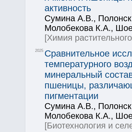
активность
Сумина А.В., Полонски
Молобекова К.А., Шо
[Химия растительного
2025
Сравнительное иссл
температурного воз
минеральный состав
пшеницы, различаю
пигментации
Сумина А.В., Полонски
Молобекова К.А., Шо
[Биотехнология и сел