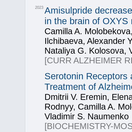
2023
Amisulpride decrease
in the brain of OXYS 
Camilla A. Molobekova,
Ilchibaeva, Alexander 
Nataliya G. Kolosova,
[CURR ALZHEIMER R
Serotonin Receptors a
Treatment of Alzheim
Dmitrii V. Eremin, Ele
Rodnyy, Camilla A. Mol
Vladimir S. Naumenko
[BIOCHEMISTRY-MO