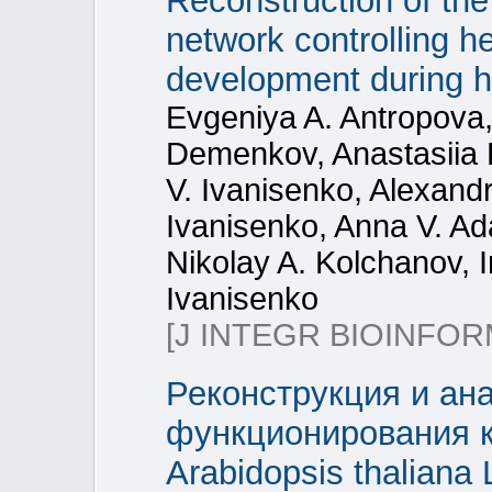
Reconstruction of the
network controlling h
development during hep
Evgeniya A. Antropova
Demenkov, Anastasiia R.
V. Ivanisenko, Alexandr
Ivanisenko, Anna V. A
Nikolay A. Kolchanov, I
Ivanisenko
[J INTEGR BIOINFOR
Реконструкция и ана
функционирования к
Arabidopsis thaliana