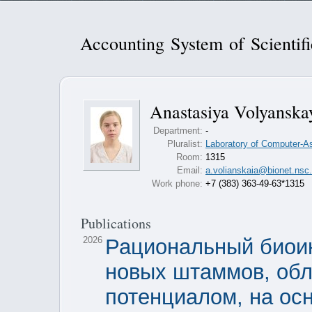
Accounting System of Scientif
Anastasiya Volyanska
Department:
-
Pluralist:
Laboratory of Computer-A
Room:
1315
Email:
a.volianskaia@bionet.nsc.
Work phone:
+7 (383) 363-49-63*1315
Publications
2026
Рациональный биоин
новых штаммов, об
потенциалом, на ос