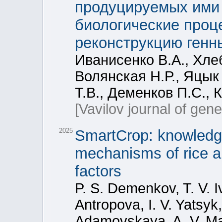
продуцируемых ими
биологические проце
реконструкцию генн
Иванисенко В.А., Хле
Волянская Н.Р., Яцык
Т.В., Деменков П.С., 
[Vavilov journal of gen
2025
SmartCrop: knowledge
mechanisms of rice a
factors
P. S. Demenkov, T. V. I
Antropova, I. V. Yatsyk
Adamovskaya, A. V. Mal