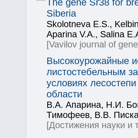
The gene Sr38 for br
Siberia
Skolotneva E.S., Kelbin
Aparina V.A., Salina E.
[Vavilov journal of gen
Высокоурожайные ис
листостебельным з
условиях лесостепи
области
В.А. Апарина, Н.И. Бо
Тимофеев, В.В. Писк
[Достижения науки и 