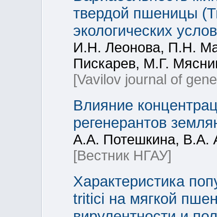
твердой пшеницы (Tr
экологических усло
И.Н. Леонова, П.Н. Ма
Пискарев, М.Г. Мясник
[Vavilov journal of gen
Влияние концентрац
регенерантов земля
А.А. Потешкина, В.А.
[Вестник НГАУ]
Характеристика попул
tritici на мягкой пш
вирулентности и п