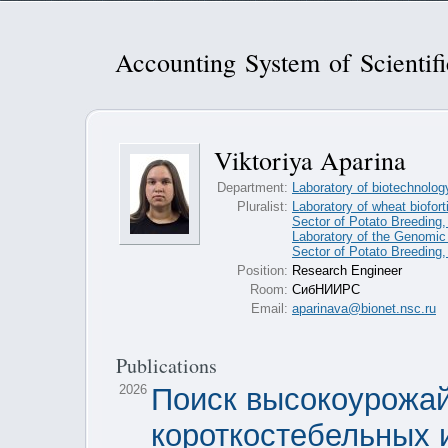
Accounting System of Scientif
Viktoriya Aparina
Department:
Laboratory of biotechnology
Pluralist:
Laboratory of wheat bioforti
Sector of Potato Breeding,
Laboratory of the Genomic 
Sector of Potato Breeding,
Position:
Research Engineer
Room:
СибНИИРС
Email:
aparinava@bionet.nsc.ru
Publications
2026
Поиск высокоурожай
короткостебельных 