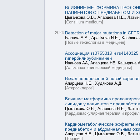
ВЛИЯНИЕ МЕТФОРМИНА ПРОЛОНГ
ПАЦИЕНТОВ С ПРЕДИАБЕТОМ И 
Цыганкова О.В., Апарцева Н.Е., Латын
[Consilium medicum]
2024
Detection of major mutations in CFT
Ivanova А.А., Apartseva N.E., Kashirina
[Новые технологии в медицине]
Ассоциация rs3755319 и rs4148325
гипербилирубинемией
Иванова АА, Апарцева НЕ, Каширина 
[Альманах клинической медицины]
Вклад перенесенной новой коронави
Апарцева Н.Е., Худякова А.Д.
[Атеросклероз]
Влияние метформина пролонгирова
липидов у пациентов с предиабето
Цыганкова О.В., Апарцева Н.Е., Латын
[Кардиоваскулярная терапия и профил
Кардиометаболические эффекты мет
предиабетом и абдоминальным ож
Апарцева Н.Е., Цыганкова О.В., Латын
[Терапия]