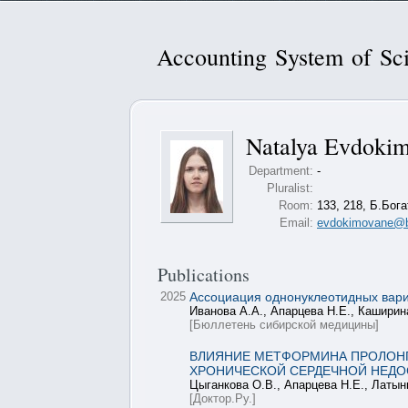
Accounting System of Sci
Natalya Evdoki
Department:
-
Pluralist:
Room:
133, 218, Б.Бога
Email:
evdokimovane@bi
Publications
2025
Ассоциация однонуклеотидных вар
Иванова А.А., Апарцева Н.Е., Каширин
[Бюллетень сибирской медицины]
ВЛИЯНИЕ МЕТФОРМИНА ПРОЛОНГ
ХРОНИЧЕСКОЙ СЕРДЕЧНОЙ НЕДО
Цыганкова О.В., Апарцева Н.Е., Латын
[Доктор.Ру.]