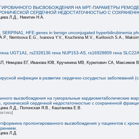
ИРОВАННОГО ВЫСВОБОЖДЕНИЯ НА МРТ-ПАРАМЕТРЫ РЕМОДЕ
ХРОНИЧЕСКОЙ СЕРДЕЧНОЙ НЕДОСТАТОЧНОСТЬЮ С СОХРАНЕНН
цева Л.Д., Никитин Н.А.
R, SERPINA1, HFE genes in benign unconjugated hyperbilirubinemia ph
 A.P., Nemtsova E.G., Ivanova Y.V., Kruchinina M.V., Kurilovich S.A., Maksi
 гена UGT1A1, rs2328136 гена NUP153-AS, rs16928809 гена SLC22
АП, Немцова ЕГ, Иванова ЮВ, Кручинина МВ, Курилович СА, Максимов 
русной инфекции в развитие сердечно-сосудистых заболеваний (с
нного высвобождения на гуморальные кардиометаболические мар
м, хронической сердечной недостаточностью с сохраненной фрак
цева Л.Д., Полонская Я.В., Каштанова Е.В.
актика]
формина пролонгированного высвобождения у пациентов с хрони
ирением.
цева Л.Д.