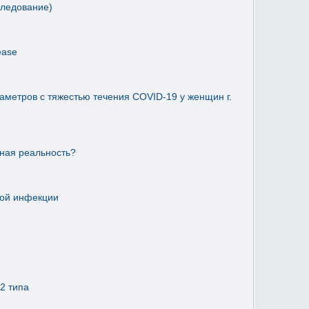
следование)
sease
метров с тяжестью течения COVID-19 у женщин г.
вная реальность?
ной инфекции
2 типа