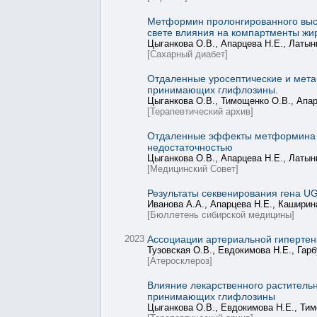
Метформин пролонгированного высв
свете влияния на компартменты жи
Цыганкова О.В., Апарцева Н.Е., Латын
[Сахарный диабет]
Отдаленные уросептические и мета
принимающих глифлозины.
Цыганкова О.В., Тимощенко О.В., Апар
[Терапевтический архив]
Отдаленные эффекты метформина н
недостаточностью
Цыганкова О.В., Апарцева Н.Е., Латын
[Медицинский Совет]
Результаты секвенирования гена U
Иванова А.А., Апарцева Н.Е., Каширин
[Бюллетень сибирской медицины]
2023
Ассоциации артериальной гипертен
Тузовская О.В., Евдокимова Н.Е., Гарб
[Атеросклероз]
Влияние лекарственного растительн
принимающих глифлозины
Цыганкова О.В., Евдокимова Н.Е., Тим