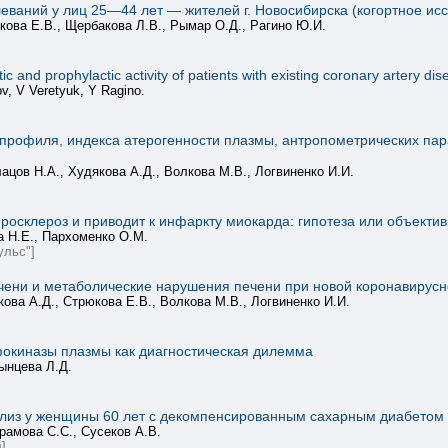
леваний у лиц 25—44 лет — жителей г. Новосибирска (когортное ис
кова Е.В., Щербакова Л.В., Рымар О.Д., Рагино Ю.И.
c and prophylactic activity of patients with existing coronary artery di
, V Veretyuk, Y Ragino.
профиля, индекса атерогенности плазмы, антропометрических пара
ацов Н.А., Худякова А.Д., Волкова М.В., Логвиненко И.И.
осклероз и приводит к инфаркту миокарда: гипотеза или объекти
а Н.Е., Пархоменко О.М.
ульс"]
чени и метаболические нарушения печени при новой коронавирус
ова А.Д., Стрюкова Е.В., Волкова М.В., Логвиненко И.И.
киназы плазмы как диагностическая дилемма
ынцева Л.Д.
лиз у женщины 60 лет с декомпенсированным сахарным диабетом 
рамова С.С., Сусеков А.В.
]