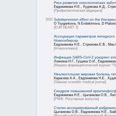
Риск развития онкологических забо
Евдокимова Н.Е., Худякова А.Д., Стрю
[Профилактическая медицина]
2021
Subdepression effect on the therapeuti
O Tsygankova, N Evdokimova, D Platonov
[EUR HEART J]
Ассоциация параметров липидного 
Новосибирска
Евдокимова Н.Е., Стрюкова Е.В., Масл
[Атеросклероз]
Инфекция SARS-CoV-2 ускоряет атер
Ложкина Н.Г., Гущина О.И., Евдокимов
[Медико-фармацевтический журнал "П
Неалкогольная жировая болезнь пе
Карасева А.А., Евдокимова Н.Е., Худяк
[Siberian scientific medical journal]
Синдром повышенной креатинфосфо
Евдокимова Н.Е., Цыганкова О.В., Лат
[РМЖ. Регулярные выпуски]
Статин-ассоциированный рабдомио
Цыганкова О.В., Евдокимова Н.Е., Бай
[Российский Кардиологический Журнал