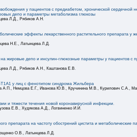
обождения у пациентов с предиабетом, хронической сердечной 
ровых депо и параметры метаболизма глюкозы
цева Л.Д., Рябиков А.Н.
болические эффекты лекарственного растительного препарата у ж
цева Н.Е., Латынцева Л.Д.
а жировые депо и инсулин-глюкозные параметры у пациентов с п
цева Л.Д., Рябиков А.Н., Каштанова Е.В.
GT1A1 у лиц с фенотипом синдрома Жильбера
а А.П., Немцова Е.Г., Иванова Ю.В., Кручинина М.В., Курилович С.А., М
зии и тяжести течения новой коронавирусной инфекции.
узова Е.В., Худякова А.Д., Логвиненко И.И.
ого препарата на частоту обострений цистита и метаболические па
ощенко О.В., Латынцева Л.Д.