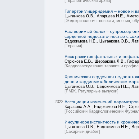
[Терапевтический архив]
Гипертриглицеридемия – новое и в
Цыганкова О.В., Апарцева Н.Е., Амето
[Эндокринология: новости, мнения, об
Растворимый белок – супрессор онк
сердечной недостаточностью с со
Евдокимова Н.Е., Цыганкова О.В., Лат
[Терапия]
Риск развития фатальных и нефатал
Стрюкова Е.В., Щербакова Л.В., Гафаро
[Кардиоваскулярная терапия и профил
Хроническая сердечная недостаточ
депо и кардиометаболические мар
Цыганкова О.В., Евдокимова Н.Е., Лат
[РМЖ. Регулярные выпуски]
2022
Ассоциации изменений параметров 
Карасева А.А., Евдокимова Н.Е., Стрюк
[Российский Кардиологический Журнал
Инсулинорезистентность и хроничес
Цыганкова О.В., Евдокимова Н.Е., Вер
[Сахарный диабет]