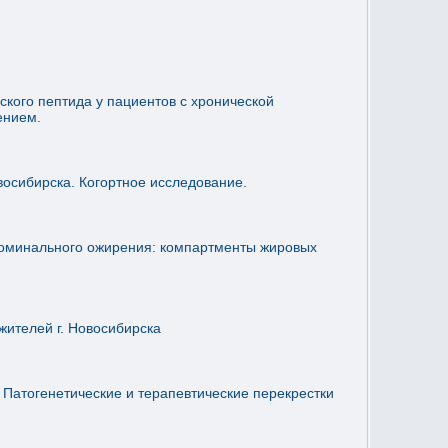
кого пептида у пациентов с хронической
ением.
восибирска. Когортное исследование.
доминального ожирения: компартменты жировых
ителей г. Новосибирска
 Патогенетические и терапевтические перекрестки