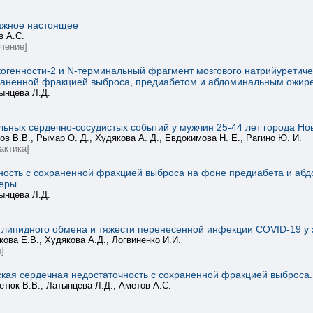
ажное настоящее
в А.С.
учение]
огенности-2 и N-терминальный фрагмент мозгового натрийуретичес
храненной фракцией выброса, предиабетом и абдоминальным ожир
ынцева Л.Д.
ьных сердечно-сосудистых событий у мужчин 25-44 лет города Но
в В.В., Рымар О. Д., Худякова А. Д., Евдокимова Н. Е., Рагино Ю. И.
актика]
ность с сохраненной фракцией выброса на фоне предиабета и аб
керы
ынцева Л.Д.
липидного обмена и тяжести перенесенной инфекции COVID-19 у ж
ова Е.В., Худякова А.Д., Логвиненко И.И.
]
кая сердечная недостаточность с сохраненной фракцией выброса.
етюк В.В., Латынцева Л.Д., Аметов А.С.