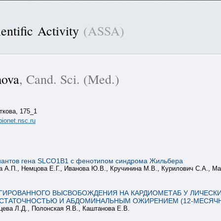
entific Activity
(ASSA)
mova
, Cand. Sci. (Med.)
ткова, 175_1
onet.nsc.ru
иантов гена SLCO1B1 с фенотипом синдрома Жильбера
а А.П., Немцова Е.Г., Иванова Ю.В., Кручинина М.В., Курилович С.А., М
ИРОВАННОГО ВЫСВОБОЖДЕНИЯ НА КАРДИОМЕТАБ У ЛИЧЕСКИЕ
СТАТОЧНОСТЬЮ И АБДОМИНАЛЬНЫМ ОЖИРЕНИЕМ (12-МЕСЯЧН
цева Л.Д., Полонская Я.В., Каштанова Е.В.