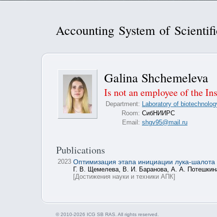
Accounting System of Scientif
Galina Shchemeleva
Is not an employee of the Ins
Department:
Laboratory of biotechnology
Room:
СибНИИРС
Email:
shgv95@mail.ru
Publications
2023
Оптимизация этапа инициации лука-шалота
Г. В. Щемелева, В. И. Баранова, А. А. Потешкин
[Достижения науки и техники АПК]
© 2010-2026 ICG SB RAS. All rights reserved.